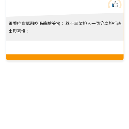
跟著吃貨瑪莉吃喝體驗美食； 與不專業旅人一同分享旅行趣
事與喜悅！