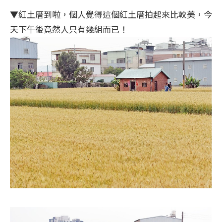
▼紅土厝到啦，個人覺得這個紅土厝拍起來比較美，今
天下午後竟然人只有幾組而已！