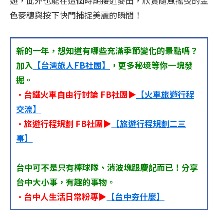
遊，此外也能在這個時期接近麥田，欣賞隨風搖曳的金
色麥穗與按下快門捕捉美麗的瞬間！
新的一年，想知道有哪些充滿季節變化的景點嗎？
加入
【台灣旅人FB社團】
，更多秘境等你一塊發
掘。
•台鐵火車自由行討論 FB社團▶
【火車旅遊行程
交流】
•旅遊行程規劃 FB社團▶
【旅遊行程規劃二三
事】
台中可不是只有棒球隊、消波塊跟慶記而已！分享
台中大小事，有趣的事物。
•台中人生活日常粉專▶
【台中夯什麼】