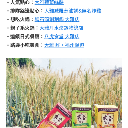
•人氣點心：
大雅蘿蔔絲餅
•排隊路邊點心：
大雅臧羅葱油餅&無名炸雞
•想吃火鍋：
鍋石頭涮涮鍋 大雅店
•親子系火鍋：
大雅丹水滾鍋物總店
•連鎖日式餐廳：
八虎食堂 大雅店
•路邊小吃美食：
大雅 許。福州湯包