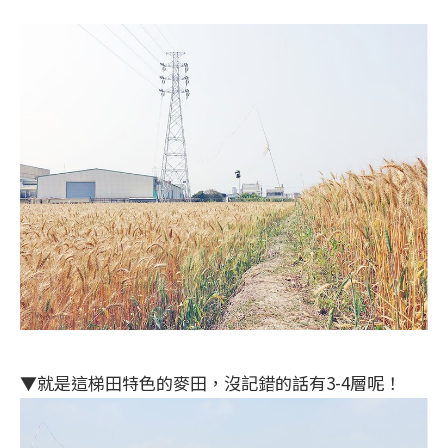
▼就是這梯田特色的麥田，沒記錯的話有3-4層呢！