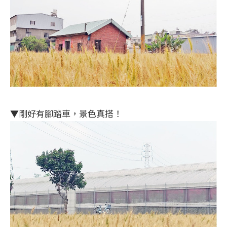
▼剛好有腳踏車，景色真搭！