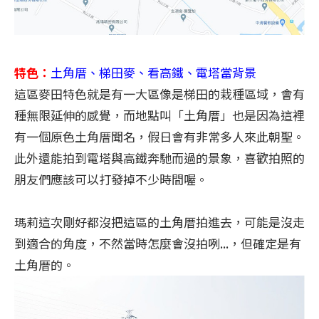
特色：
土角厝、梯田麥、看高鐵、電塔當背景
這區麥田特色就是有一大區像是梯田的栽種區域，會有
種無限延伸的感覺，而地點叫「土角厝」也是因為這裡
有一個原色土角厝聞名，假日會有非常多人來此朝聖。
此外還能拍到電塔與高鐵奔馳而過的景象，喜歡拍照的
朋友們應該可以打發掉不少時間喔。
瑪莉這次剛好都沒把這區的土角厝拍進去，可能是沒走
到適合的角度，不然當時怎麼會沒拍咧...，但確定是有
土角厝的。