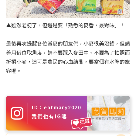
▲雖然老梗了，但還是要「熟悉的麥香，最對味」！
最後再次提醒各位賞麥的朋友們，小麥很美沒錯，但請
善用借位取角度，請不要踩入麥田中、不要為了拍照而
折損小麥，這可是農民的心血結晶，要當個有水準的旅
客喔。
ID：eatmary2020
我們也有IG嘍
追蹤