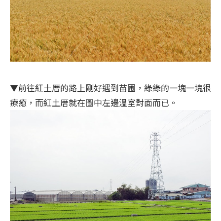
▼前往紅土厝的路上剛好遇到苗圃，綠綠的一塊一塊很
療癒，而紅土厝就在圖中左邊溫室對面而已。