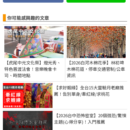
你可能感興趣的文章
【虎尾中元文化祭】燈光秀、
【2026白河木棉花季】林初埤
特色普渡法會！音樂晚會卡
木棉花道，停車交通管制/公車
司、時間地點
資訊
【求好姻緣】全台15大靈驗月老廟推
薦！告別單身/牽紅線/求桃花
【2026台中恐怖密室】20個微恐/驚悚
主題(心得分享)！入門推薦