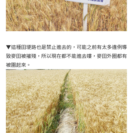
▼這種田埂路也是禁止進去的，可能之前有太多違例導
致麥田被摧殘，所以現在都不能進去嘍，麥田外圈都有
被圍起來。