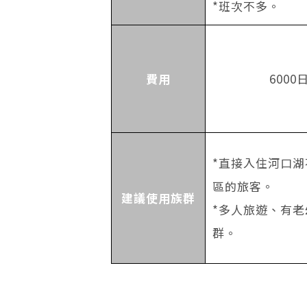
*班次不多。
費用
6000
*直接入住河口
區的旅客。
建議使用族群
*多人旅遊、有
群。