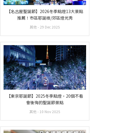
【名古屋聖誕節】2026冬季點燈13大景點
推薦！市區耶誕樹/郊區燈光秀
其他
- 29 Dec 2025
【東京耶誕節】2025冬季點燈，20個不看
會後悔的聖誕節景點
其他
- 10 Nov 2025