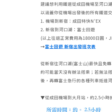
建議想利用鐵道從成田機場至河口
以涵蓋你從機場出發後的所有鐵道
1. 機場到新宿：成田特快N'EX
2. 新宿到河口湖：富士回遊
(以上往返正常費用為18000日圓，J
→
富士回遊 新宿出發班次表
從新宿往河口湖(富士山)最快且免
約可能當天沒有辦法搭乘；若無法搭
後，再轉富士急行的各種列車抵達
▼從成田機場到大月站，約2.5小時