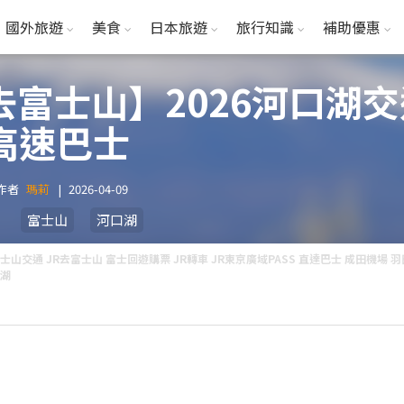
國外旅遊
美食
日本旅遊
旅行知識
補助優惠
去富士山】2026河口湖
/高速巴士
作者
瑪莉
|
2026-04-09
富士山
河口湖
士山交通 JR去富士山 富士回遊購票 JR轉車 JR東京廣域PASS 直達巴士 成田機場 
湖