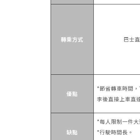
轉乘方式
巴士
*節省轉車時間
優點
李後直接上車直
*每人限制一件大
缺點
*行駛時間長。