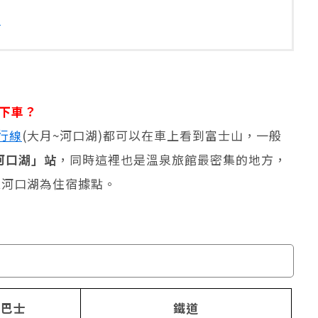
覽
下車？
行線
(大月~河口湖)都可以在車上看到富士山，一般
河口湖」站
，同時這裡也是溫泉旅館最密集的地方，
以河口湖為住宿據點。
速巴士
鐵道