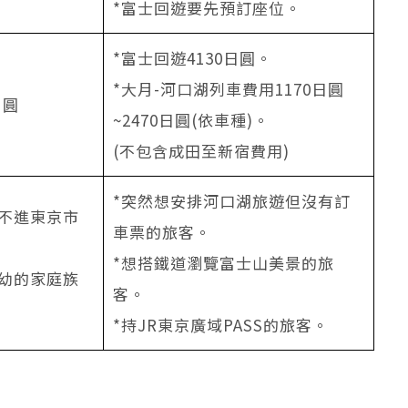
*富士回遊要先預訂座位。
*富士回遊4130日圓。
*大月-河口湖列車費用1170日圓
日圓
~2470日圓(依車種)。
(不包含成田至新宿費用)
*突然想安排河口湖旅遊但沒有訂
湖不進東京市
車票的旅客。
*想搭鐵道瀏覽富士山美景的旅
老幼的家庭族
客。
*持JR東京廣域PASS的旅客。