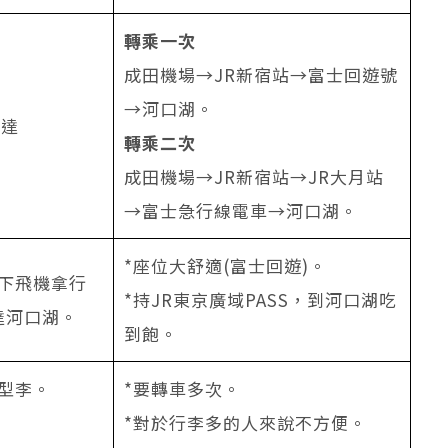
轉乘一次
成田機場→JR新宿站→富士回遊號
→河口湖。
直達
轉乘二次
成田機場→JR新宿站→JR大月站
→富士急行線電車→河口湖。
*座位大舒適(富士回遊)。
，下飛機拿行
*持JR東京廣域PASS，到河口湖吃
達河口湖。
到飽。
型李。
*要轉車多次。
*對於行李多的人來說不方便。