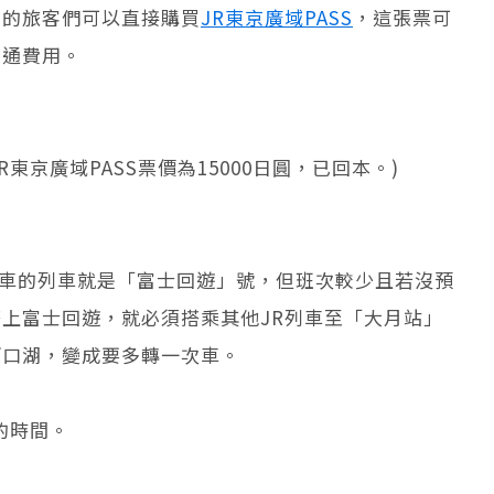
湖的旅客們可以直接購買
JR東京廣域PASS
，這張票可
交通費用。
R東京廣域PASS票價為15000日圓，已回本。)
轉車的列車就是「富士回遊」號，但班次較少且若沒預
上富士回遊，就必須搭乘其他JR列車至「大月站」
河口湖，變成要多轉一次車。
的時間。