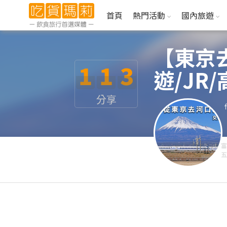
首頁
熱門活動
國內旅遊
【東京
1
1
3
遊/JR
分享
富
五