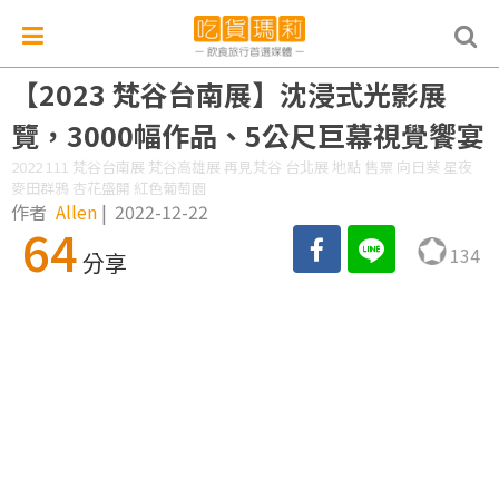
【2023 梵谷台南展】沈浸式光影展
覽，3000幅作品、5公尺巨幕視覺饗宴
2022 111 梵谷台南展 梵谷高雄展 再見梵谷 台北展 地點 售票 向日葵 星夜
麥田群鴉 杏花盛開 紅色葡萄園
作者
Allen
|
2022-12-22
64
134
分享