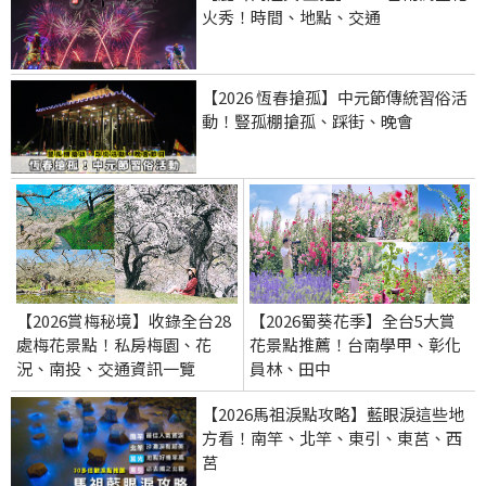
火秀！時間、地點、交通
【2026 恆春搶孤】中元節傳統習俗活
動！豎孤棚搶孤、踩街、晚會
【2026賞梅秘境】收錄全台28
【2026蜀葵花季】全台5大賞
處梅花景點！私房梅園、花
花景點推薦！台南學甲、彰化
況、南投、交通資訊一覽
員林、田中
【2026馬祖淚點攻略】藍眼淚這些地
方看！南竿、北竿、東引、東莒、西
莒