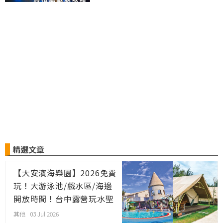
精選文章
【大安濱海樂園】2026免費
玩！大游泳池/戲水區/海邊
開放時間！台中露營玩水聖
地
其他 03 Jul 2026