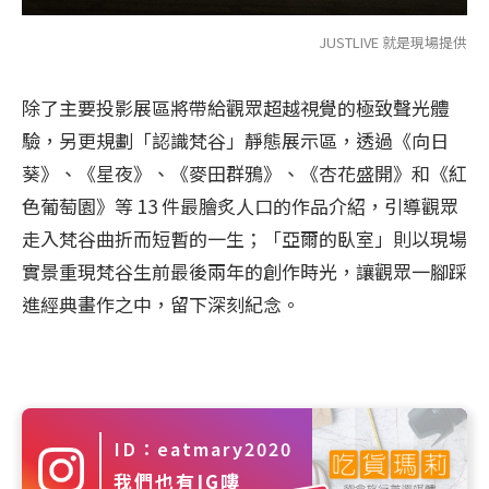
JUSTLIVE 就是現場提供
除了主要投影展區將帶給觀眾超越視覺的極致聲光體
驗，另更規劃「認識梵谷」靜態展示區，透過《向日
葵》、《星夜》、《麥田群鴉》、《杏花盛開》和《紅
色葡萄園》等 13 件最膾炙人口的作品介紹，引導觀眾
走入梵谷曲折而短暫的一生；「亞爾的臥室」則以現場
實景重現梵谷生前最後兩年的創作時光，讓觀眾一腳踩
進經典畫作之中，留下深刻紀念。
ID：eatmary2020
我們也有IG嘍