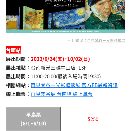
引用來源：
再見梵谷－光影體驗展
台南站
展出期間：
2022/6/24(五)~10/02(日)
展出地點：
台南新光三越中山店 -13F
展出時間：
11:00-20:00(最後入場時間19:30)
相關網站：
再見梵谷－光影體驗展 官方FB最新資訊
線上購票：
再見梵谷展 台南場 線上購票
早鳥票
$250
(6/1~6/10)