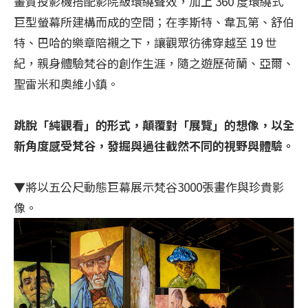
畫質投影機搭配影院級環繞聲效，加上 360 度環繞式
巨型螢幕所建構而成的空間；在李斯特、韋瓦第、舒伯
特、巴哈的樂章陪襯之下，讓觀眾彷彿穿越至 19 世
紀，親身體驗梵谷的創作生涯，隨之遊歷荷蘭、亞爾、
聖雷米和奧維小鎮。
跳脫「純觀看」的形式，顛覆對「展覽」的想像，以全
新角度感受梵谷，發掘與過往截然不同的視野與體驗。
▼將以五公尺動態巨幕展示梵谷3000張畫作與珍貴影
像。