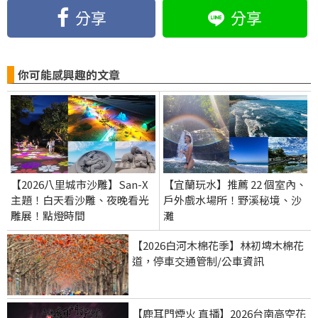
分享
分享
你可能感興趣的文章
【2026八里城市沙雕】San-X
【宜蘭玩水】推薦 22 個室內、
主題！白天看沙雕、夜晚看光
戶外戲水場所！野溪秘境、沙
雕展！點燈時間
灘
【2026白河木棉花季】林初埤木棉花
道，停車交通管制/公車資訊
【鹿耳門煙火 直播】2026台南高空花