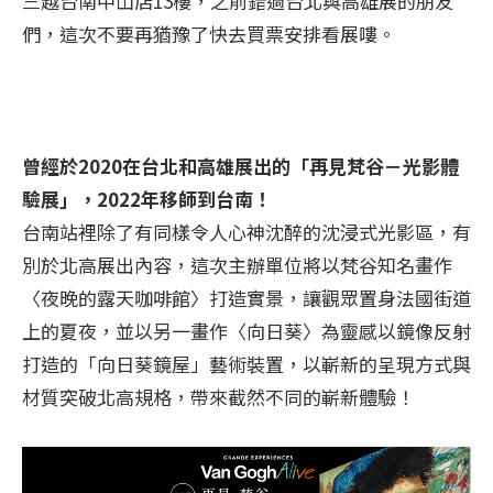
三越台南中山店13樓，之前錯過台北與高雄展的朋友
們，這次不要再猶豫了快去買票安排看展嘍。
曾經於2020在台北和高雄展出的「再見梵谷－光影體
驗展」，2022年移師到台南！
台南站裡除了有同樣令人心神沈醉的沈浸式光影區，有
別於北高展出內容，這次主辦單位將以梵谷知名畫作
〈夜晚的露天咖啡館〉打造實景，讓觀眾置身法國街道
上的夏夜，並以另一畫作〈向日葵〉為靈感以鏡像反射
打造的「向日葵鏡屋」藝術裝置，以嶄新的呈現方式與
材質突破北高規格，帶來截然不同的嶄新體驗！