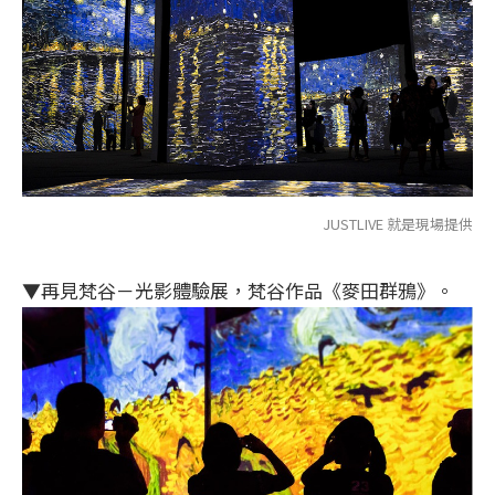
JUSTLIVE 就是現場提供
▼再見梵谷－光影體驗展，梵谷作品《麥田群鴉》。