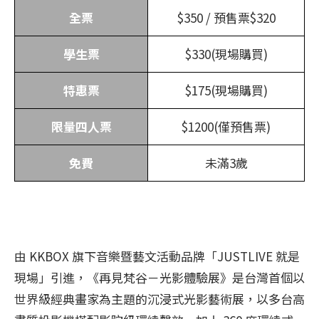
全票
$350 / 預售票$320
學生票
$330(現場購買)
特惠票
$175(現場購買)
限量四人票
$1200(僅預售票)
免費
未滿3歲
由 KKBOX 旗下音樂暨藝文活動品牌「JUSTLIVE 就是
現場」引進，《再見梵谷－光影體驗展》是台灣首個以
世界級經典畫家為主題的沉浸式光影藝術展，以多台高