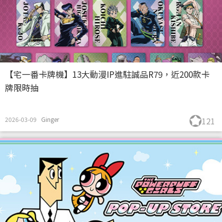
【宅一番卡牌機】13大動漫IP進駐誠品R79，近200款卡
牌限時抽
2026-03-09
Ginger
121