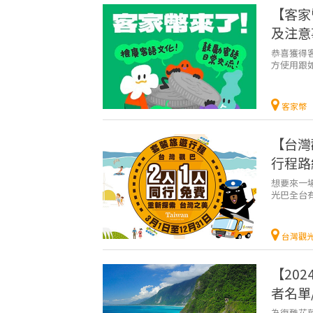
【客家
及注意
恭喜獲得客
方使用跟
友們務必於
客家幣
【台灣
行程路
想要來一
光巴全台
務，更推出
台灣觀
【202
者名單
為復甦花