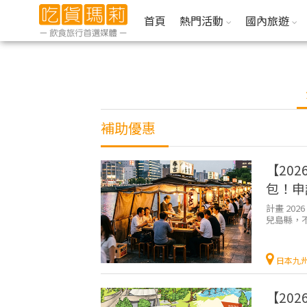
首頁
熱門活動
國內旅遊
補助優惠
【20
包！申
計畫 20
兒島縣，
北九州的太
日本九
【20