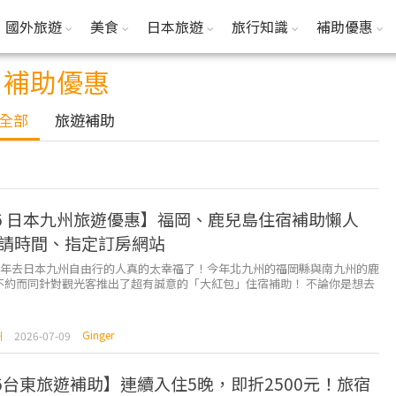
國外旅遊
美食
日本旅遊
旅行知識
補助優惠
補助優惠
全部
旅遊補助
26 日本九州旅遊優惠】福岡、鹿兒島住宿補助懶人
請時間、指定訂房網站
26 年去日本九州自由行的人真的太幸福了！今年北九州的福岡縣與南九州的鹿
不約而同針對觀光客推出了超有誠意的「大紅包」住宿補助！ 不論你是想去
宰府漫步、吃柳川鰻魚飯，還是想衝南九州看...
Ginger
州
2026-07-09
26台東旅遊補助】連續入住5晚，即折2500元！旅宿