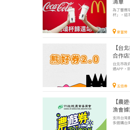
清單
為了響應
杯」，這
市借循環杯
麥當勞
【台北
合作店
台北市政府
通APP
運兒！！！
五倍券
【農遊
漁會據
支持台灣
多選購台
銷優惠方案