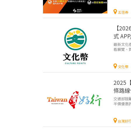
五倍券
【20
式 AP
最新文化禮
看展覽、
表。 ...
文化幣
202
條路線
交通部鼓
半價優惠
車的朋友來
台灣好