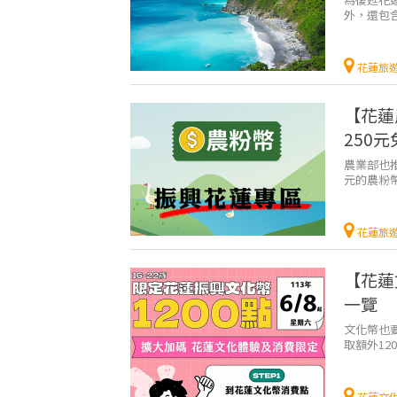
外，還包
花蓮旅遊
花蓮旅
【花蓮
250
農業部也
元的農粉
業，同時也
花蓮旅
【花蓮
一覽
文化幣也要
取額外1
就又多了1
花蓮文