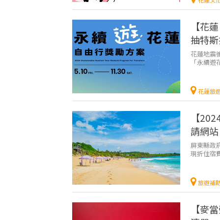
【花蓮
抽特斯
花蓮地震後
「永續遊
方案，只要
花蓮旅
【20
請網站
屏東縣政
現折住宿
東的熱情了
旅遊補
【麥當