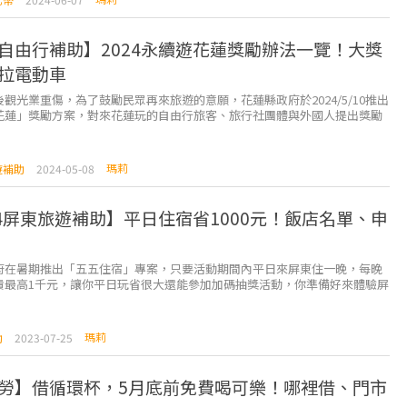
自由行補助】2024永續遊花蓮獎勵辦法一覽！大獎
拉電動車
觀光業重傷，為了鼓勵民眾再來旅遊的意願，花蓮縣政府於2024/5/10推出
花蓮」獎勵方案，對來花蓮玩的自由行旅客、旅行社團體與外國人提出獎勵
簡單上傳照片，就有機會能抽到特斯拉電動汽車...
瑪莉
遊補助
2024-05-08
24屏東旅遊補助】平日住宿省1000元！飯店名單、申
府在暑期推出「五五住宿」專案，只要活動期間內平日來屏東住一晚，每晚
費最高1千元，讓你平日玩省很大還能參加加碼抽獎活動，你準備好來體驗屏
嗎？ 以下部分為2023年資訊，2...
瑪莉
助
2023-07-25
勞】借循環杯，5月底前免費喝可樂！哪裡借、門市