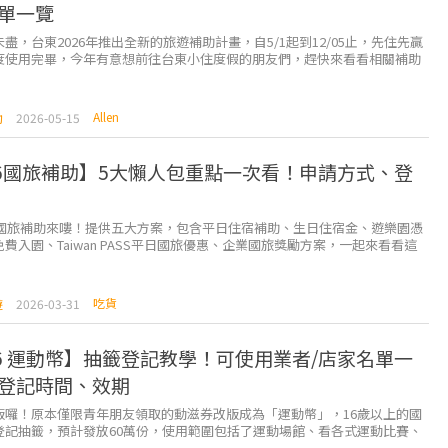
單一覽
盡，台東2026年推出全新的旅遊補助計畫，自5/1起到12/05止，先住先贏
度使用完畢，今年有意想前往台東小住度假的朋友們，趕快來看看相關補助
 自由行旅...
Allen
助
2026-05-15
26國旅補助】5大懶人包重點一次看！申請方式、登
台灣國旅補助來嘍！提供五大方案，包含平日住宿補助、生日住宿金、遊樂園憑
費入園、Taiwan PASS平日國旅優惠、企業國旅獎勵方案，一起來看看這
何申請、又分別在哪時候實施吧。 &nb...
吃貨
遊
2026-03-31
26 運動幣】抽籤登記教學！可使用業者/店家名單一
登記時間、效期
版囉！原本僅限青年朋友領取的動滋券改版成為「運動幣」，16歲以上的國
登記抽籤，預計發放60萬份，使用範圍包括了運動場館、看各式運動比賽、
備等。 運...