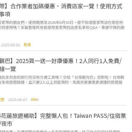
幣】合作業者加碼優惠、消費店家一覽！使用方式
事項
家幣的朋友們，使用期限至2026年6月30日，還不知道客家幣該在那些地
如何使用嗎？本篇整理所有能使用客家幣的店家名單和Q&A，幸運中獎的朋
期限內使用完畢，若沒使用就直接充公嘍...
吃貨
2025-09-05
觀巴】2025買一送一好康優惠！2人同行1人免費/
線一覽
場說走就走的旅行但沒有交通工具嗎？交給「台灣觀光巴」就對啦！台灣觀
有多條旅遊路線，且只要2人以上就能預約，為提供更優惠更便捷的旅遊服
買一送一、2人同行一人免費的超好康優惠。 ...
Allen
光巴
2025-08-07
4花蓮旅遊補助】完整懶人包！Taiwan PASS/住宿業
/夜市
蓮觀光業，交通部觀光局推出一系列的補助方案，除了自由行的住房補助