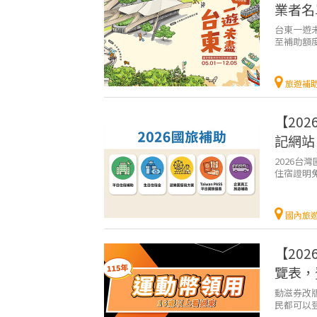
業者名
台東一遊未
至補助額
辦法吧 ！
旅遊補
【20
記網站
2026
住宿證明免
些補助要如
國內旅
【20
覽表，
動滋券改
民都可以
添購運動裝