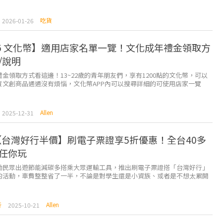
吃貨
2026-01-26
26 文化幣】適用店家名單一覽！文化成年禮金領取方
P/說明
金領取方式看這邊！13~22歲的青年朋友們，享有1200點的文化幣，可以
買文創商品通通沒有煩惱，文化幣APP內可以搜尋詳細的可使用店家一覽
Allen
2025-12-31
5【台灣好行半價】刷電子票證享5折優惠！全台40多
任你玩
勵民眾出遊節能減碳多搭乘大眾運輸工具，推出刷電子票證搭「台灣好行」
的活動，車費整整省了一半，不論是對學生還是小資族、或者是不想太累開
說，都是非常實惠的選擇。 &nb...
Allen
行
2025-10-21