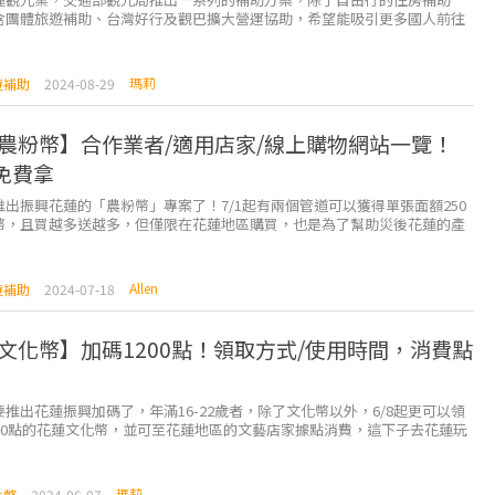
含團體旅遊補助、台灣好行及觀巴擴大營運協助，希望能吸引更多國人前往
，不只花蓮，台東這次也一併納入了補助範圍內，有時間就來安...
瑪莉
遊補助
2024-08-29
農粉幣】合作業者/適用店家/線上購物網站一覽！
元免費拿
推出振興花蓮的「農粉幣」專案了！7/1起有兩個管道可以獲得單張面額250
幣，且買越多送越多，但僅限在花蓮地區購買，也是為了幫助災後花蓮的產
希望能重新拾回花蓮的觀光人潮。 ...
Allen
遊補助
2024-07-18
文化幣】加碼1200點！領取方式/使用時間，消費點
推出花蓮振興加碼了，年滿16-22歲者，除了文化幣以外，6/8起更可以領
200點的花蓮文化幣，並可至花蓮地區的文藝店家據點消費，這下子去花蓮玩
千2百元能運用呢！ &nb...
瑪莉
化幣
2024-06-07