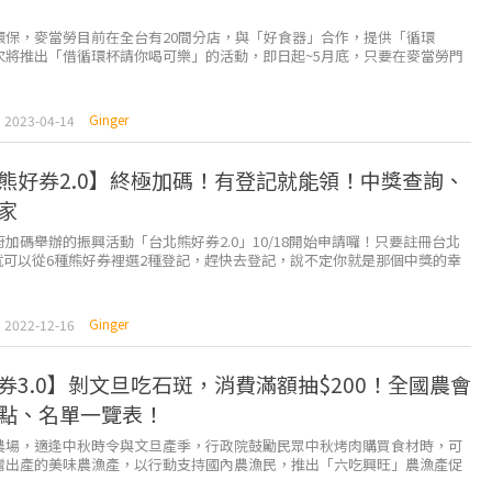
環保，麥當勞目前在全台有20間分店，與「好食器」合作，提供「循環
次將推出「借循環杯請你喝可樂」的活動，即日起~5月底，只要在麥當勞門
，歸還循環杯後將會得到可樂兌換券乙張。 ...
Ginger
2023-04-14
熊好券2.0】終極加碼！有登記就能領！中獎查詢、
家
加碼舉辦的振興活動「台北熊好券2.0」10/18開始申請囉！只要註冊台北
，就可以從6種熊好券裡選2種登記，趕快去登記，說不定你就是那個中獎的幸
 最終加碼！ ...
Ginger
2022-12-16
券3.0】剝文旦吃石斑，消費滿額抽$200！全國農會
點、名單一覽表！
農場，適逢中秋時令與文旦產季，行政院鼓勵民眾中秋烤肉購買食材時，可
灣出產的美味農漁產，以行動支持國內農漁民，推出「六吃興旺」農漁產促
，只要單筆滿額，就再多送200元農遊券。 &nb...