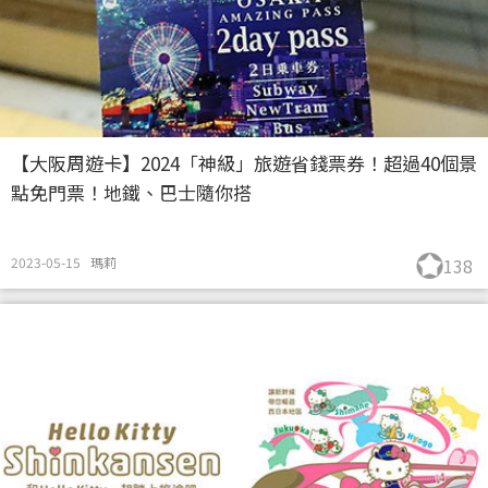
【大阪周遊卡】2024「神級」旅遊省錢票券！超過40個景
點免門票！地鐵、巴士隨你搭
2023-05-15
瑪莉
138