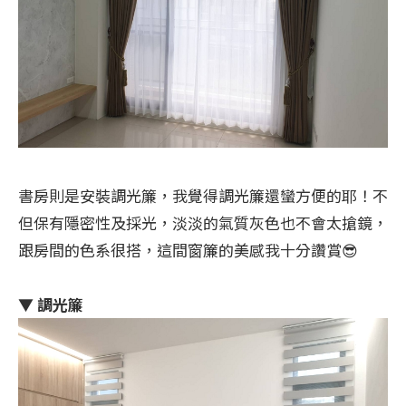
書房則是安裝調光簾，我覺得調光簾還蠻方便的耶！不
但保有隱密性及採光，淡淡的氣質灰色也不會太搶鏡，
跟房間的色系很搭，這間窗簾的美感我十分讚賞😎
▼ 調光簾