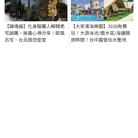
【鎮魂曲】化身驅魔人解開老
【大安濱海樂園】2026免費
宅謎團，無雷心得分享！歐風
玩！大游泳池/戲水區/海邊開
古宅、台北微恐密室
放時間！台中露營玩水聖地