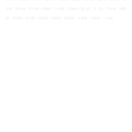
頭鄉、田中鎮、秀水鄉、伸港鄉、大村鄉、永靖鄉、埔心鄉、北斗鎮、芳苑鄉、埔鹽
鄉、埤頭鄉、溪州鄉、田尾鄉、芬園鄉、線西鄉、大城鄉、竹塘鄉、二水鄉