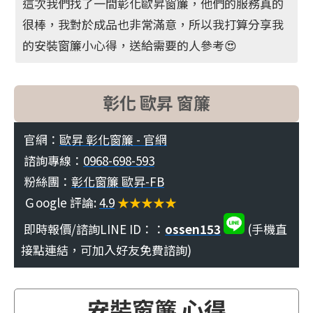
這次我們找了一間彰化歐昇窗簾，他們的服務真的
很棒，我對於成品也非常滿意，所以我打算分享我
的安裝窗簾小心得，送給需要的人參考😍
彰化 歐昇 窗簾
官網：
歐昇 彰化窗簾 - 官網
諮詢專線：
0968-698-593
粉絲團：
彰化窗簾 歐昇-FB
Ｇoogle 評論:
4.9
★★★★★
即時報價/諮詢LINE ID：：
ossen153
(手機直
接點連結，可加入好友免費諮詢)
安裝窗簾 心得