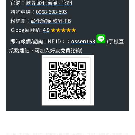
官網：
歐昇 彰化窗簾 - 官網
諮詢專線：
0968-698-593
粉絲團：
彰化窗簾 歐昇-FB
Ｇoogle 評論:
4.9
★★★★★
即時報價/諮詢LINE ID：：
ossen153
(手機直
接點連結，可加入好友免費諮詢)
彰化縣、彰化市、員林市、和美鎮、鹿港鎮、溪湖鎮、二林鎮、福興鄉、花壇鄉、社