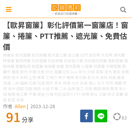
【歐昇窗簾】彰化評價第一窗簾店！窗
簾、捲簾、PTT推薦、遮光簾、免費估
價
捲簾店 遮光窗簾 遮光捲簾 遮光直立簾 直立簾 拉門 鋁百葉 木百葉 調光簾
蜂巢簾 醫院隔簾 防燄窗簾 防燄捲簾 防燄直立簾 防燄醫院隔簾 電動窗簾 電
動捲簾 窗簾軌道 做窗簾 做捲簾 捲簾 落地窗簾 小窗簾 短窗簾 半腰窗簾 窗
簾布 種類 遮光 評價 比較 評比 窗簾公司 ikea 彰化 訂做 客製 室內 居家 免費
顏色 色卡 粉刷 上色 專業 工程行 牌子 聯承 彰化縣 彰化市 員林 和美 鹿港
溪湖 二林 福興 花壇 社頭 田中 秀水 伸港 大村 永靖 埔心 北斗 芳苑 埔鹽 埤
頭 溪州 田尾 芬園 線西 大城 竹塘 二水 品牌 施工 分類 價錢 價格 費用 多少
錢 報價 施工費 平價 便宜 行情 附近油漆行 PTT 師傅 師父 工廠 款式 客廳 客
房 臥室 安裝
作者
Allen
|
2023-12-28
91
63
分享