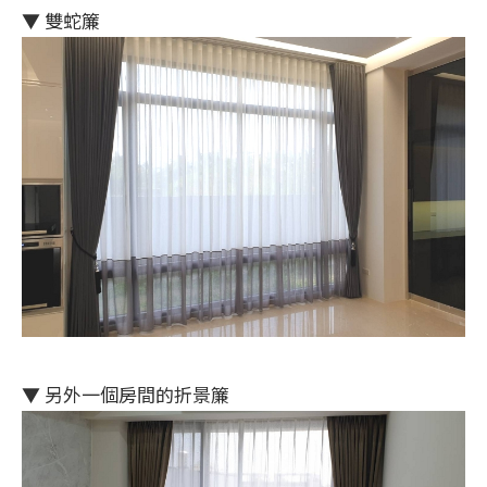
▼
雙蛇簾
▼
另外一個房間的折景簾