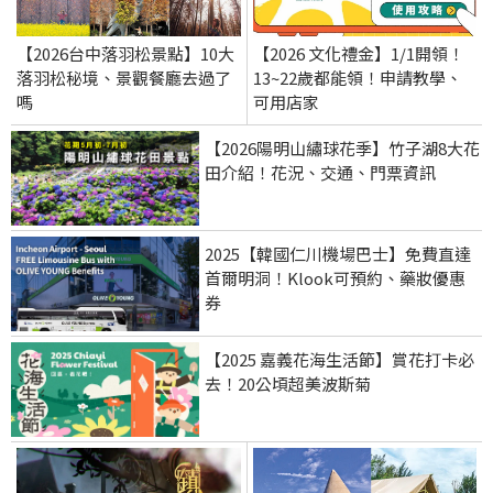
【2026台中落羽松景點】10大
【2026 文化禮金】1/1開領！
落羽松秘境、景觀餐廳去過了
13~22歲都能領！申請教學、
嗎
可用店家
【2026陽明山繡球花季】竹子湖8大花
田介紹！花況、交通、門票資訊
2025【韓國仁川機場巴士】免費直達
首爾明洞！Klook可預約、藥妝優惠
券
【2025 嘉義花海生活節】賞花打卡必
去！20公頃超美波斯菊