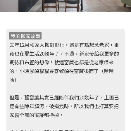
我的搬家故事
去年12月和家人搬到彰化，還是有點想念老家，畢
竟也在那生活20幾年了，不過，
新家帶給我更多的
期待和布置的想像
！就連窗簾也都是從老家帶來
的，小時候躲貓貓最喜歡躲在窗簾後面了（哈哈
哈）
但是，舊窗簾其實已經陪伴我們20幾年了，上面已
經有些陳年髒污、破損痕跡，所以我們也打算要把
家裏全部的窗簾都換掉。