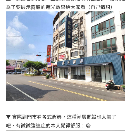
為了要展示窗簾的遮光效果給大家看（自己猜想）
▼
實際到門市看各式窗簾，這種漸層擺設也太美了
吧，有微微強迫症的本人覺得舒服！😂