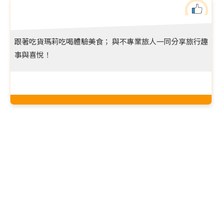
跟著吃貨瑪莉吃喝體驗美食； 與不專業旅人一同分享旅行趣
事與喜悅！