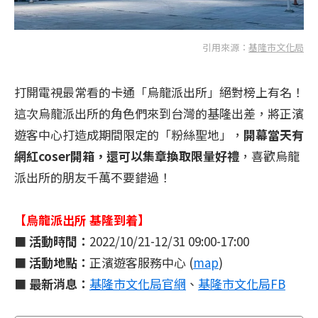
引用來源：
基隆市文化局
打開電視最常看的卡通「烏龍派出所」絕對榜上有名！
這次烏龍派出所的角色們來到台灣的基隆出差，將正濱
遊客中心打造成期間限定的「粉絲聖地」，
開幕當天有
網紅coser開箱，還可以集章換取限量好禮
，喜歡烏龍
派出所的朋友千萬不要錯過！
【烏龍派出所 基隆到着】
■
活動時間：
2022/10/21-12/31 09:00-17:00
■
活動地點：
正濱遊客服務中心 (
map
)
■
最新消息：
基隆市文化局官網
、
基隆市文化局FB