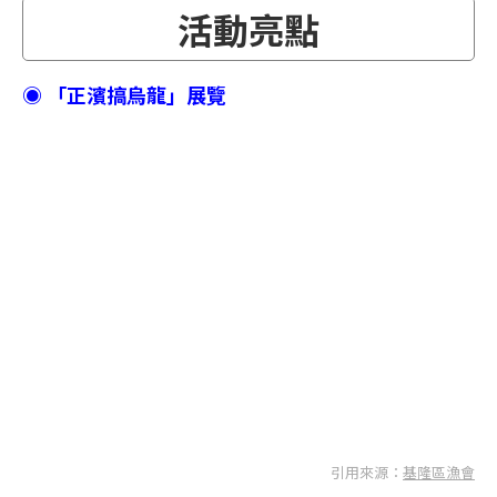
活動亮點
◉ 「正濱搞烏龍」展覽
引用來源：
基隆區漁會