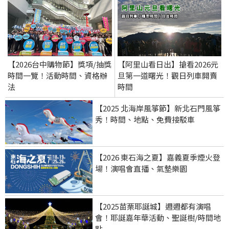
【2026台中購物節】獎項/抽獎
【阿里山看日出】搶看2026元
時間一覽！活動時間、資格辦
旦第一道曙光！觀日列車開賣
法
時間
【2025 北海岸風箏節】新北石門風箏
秀！時間、地點、免費接駁車
【2026 東石海之夏】嘉義夏季煙火登
場！演唱會直播、氣墊樂園
【2025苗栗耶誕城】週週都有演唱
會！耶誕嘉年華活動、聖誕樹/時間地
點