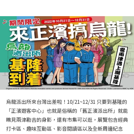
烏龍派出所來台灣出差啦！10/21~12/31 只要到基隆的
「正濱遊客中心」也就是俗稱的「舊正濱派出所」就能
瞧見兩津勘吉的身影，還有市集可以逛，展覽包含經典
打卡區、趣味互動區、影音閱讀區以及全新周邊紀念