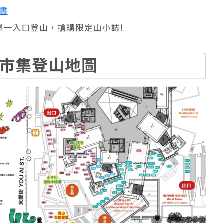
臉書
單一入口登山，搶購限定山小誌!
市集登山地圖