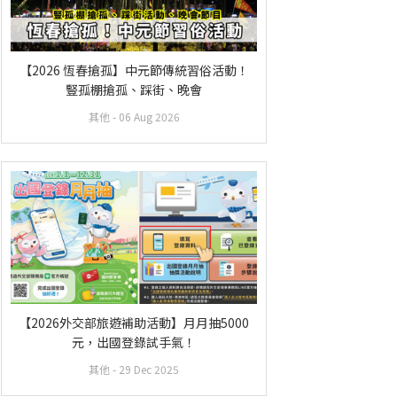
【2026 恆春搶孤】中元節傳統習俗活動！
豎孤棚搶孤、踩街、晚會
其他
- 06 Aug 2026
【2026外交部旅遊補助活動】月月抽5000
元，出國登錄試手氣！
其他
- 29 Dec 2025