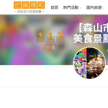
首頁
熱門活動
國內旅遊
【森山
1
1
3
美食景
分享
森