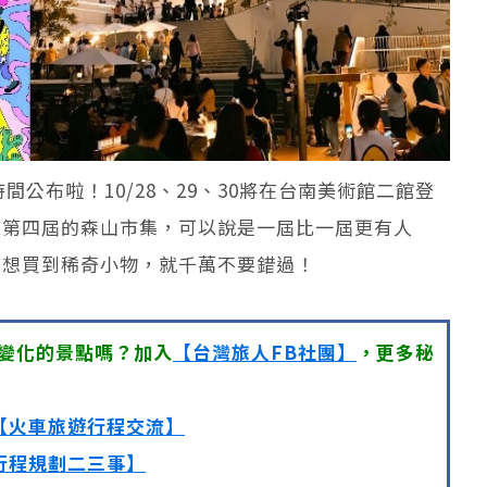
間公布啦！10/28、29、30將在台南美術館二館登
入第四屆的森山市集，可以說是一屆比一屆更有人
，想買到稀奇小物，就千萬不要錯過！
變化的景點嗎？加入
【台灣旅人FB社團】
，更多秘
【火車旅遊行程交流】
行程規劃二三事】