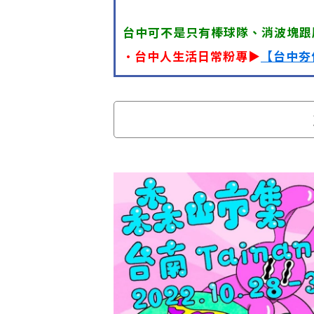
台中可不是只有棒球隊、消波塊跟
•台中人生活日常粉專▶
【台中夯