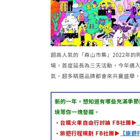
超高人氣的「森山市集」2022年的時
場，首度延長為三天活動，今年邁
氣，超多精選品牌都會來共襄盛舉
新的一年，想知道有哪些充滿季節
境等你一塊發掘。
•台鐵火車自由行討論 FB社團▶
•旅遊行程規劃 FB社團▶
【旅遊