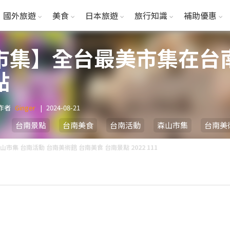
國外旅遊
美食
日本旅遊
旅行知識
補助優惠
市集】全台最美市集在台
點
作者
Ginger
|
2024-08-21
台南景點
台南美食
台南活動
森山市集
台南美
山市集 台南活動 台南美術館 台南美食 台南景點 2022 111