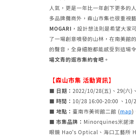
人氣，更是一年比一年創下更多的人
多品牌攤商外，森山市集也很重視
MOGARI
，設計想法則是希望大家
了一場創意噴發的山林，在南美館
的聲音，全身細胞都能感受到這場
場文青的逛市集約會吧。
【森山市集 活動資訊】
■
日期：
2022/10/28(五)、29(六)
■
時間：
10/28 16:00-20:00 、10/2
■
地點：
臺南市美術館二館 (
map
■
市集品牌：
Minorquines米
眼鏡 Hao's Optical、海口工藝所 H