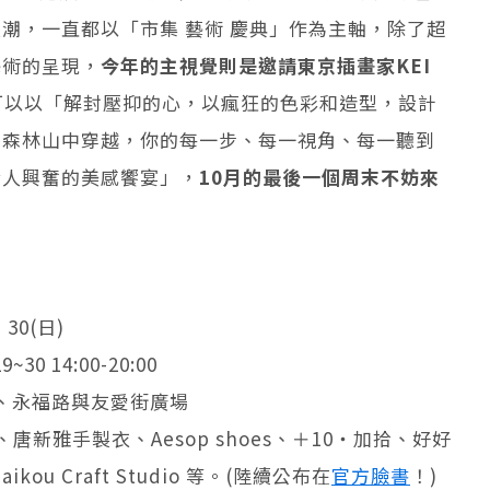
潮，一直都以「市集 藝術 慶典」作為主軸，除了超
藝術的呈現，
今年的主視覺則是邀請東京插畫家KEI
可以以「解封壓抑的心，以瘋狂的色彩和造型，設計
的森林山中穿越，你的每一步、每一視角、每一聽到
令人興奮的美感饗宴」，
10月的最後一個周末不妨來
、30(日)
9~30 14:00-20:00
)、永福路與友愛街廣場
諾津、唐新雅手製衣、Aesop shoes、＋10・加拾、好好
aikou Craft Studio 等。(陸續公布在
官方臉書
！)