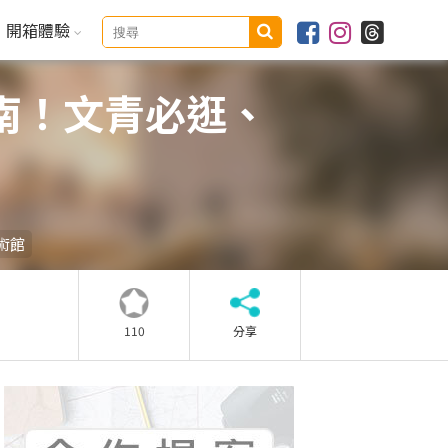
開箱體驗
南！文青必逛、
術館
110
分享