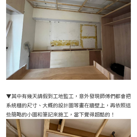
▼其中有幾天請假到工地監工，意外發現師傅們都會把
系統櫃的尺寸、大概的設計圖等畫在牆壁上，再依照這
些簡略的小圖和筆記來施工，當下覺得超酷的！