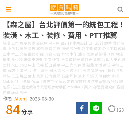
【森之屋】台北評價第一的統包工程！
裝潢、木工、裝修、費用、PTT推薦
裝潢 公司 舊屋 修繕 新成屋 中古屋 設計師 室內設計 自己設計 師傅 附近 專
業 小包 找統包 意思 案例 流程 定義 法規 設計費 監工費 價差 公共工程 改建
土水 木工 介紹 翻修 拆除 開箱 心得 水電 木作 油漆 衛浴 系統櫃 收費 價錢
費用 多少錢 報價 安裝費 平價 便宜 行情 價格表 價目表 北部 台北 大安 內湖
士林 文山 北投 中山 信義 松山 萬華 中正 大同 南港 新北 板橋 新莊 中和 三
重 新店 土城 永和 汐止 蘆洲 樹林 淡水 三峽 林口 五股 鶯歌 泰山 瑞芳 八里
深坑 三芝 萬里 金山 貢寮 石門 雙溪 石碇 坪林 烏來 平溪 天母 師大 木柵
Mobile01 小惡魔 Dcard 統包工程 意思 定義 實施辦法 作業須知 設計師 統
包模式之工程進度及品質管理參考手冊 mobile01 英文 流程 變更設計 客變
監造 廠商 房子
作者
Allen
|
2023-08-30
84
123
分享