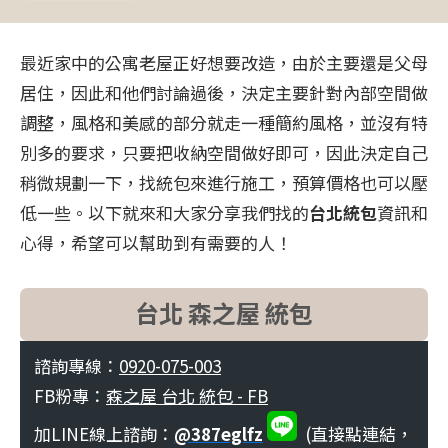
最近家中的公寓老屋正好想要改造，由於主要還是父母
居住，因此和他們討論過後，決定主要針對內部空間做
調整，風格和美感的部分就走一種簡約風格，並沒有特
別多的要求，只要把收納空間做好即可，因此決定自己
稍微規劃一下，找統包來進行施工，預算價格也可以壓
低一些。以下就來和大家分享我們找的
台北統包
資訊和
心得，希望可以幫助到有需要的人！
台北 森之屋 統包
諮詢專線：
0920-075-003
FB粉專：
森之屋 台北 統包 - FB
加LINE線上諮詢：
@387eglfz
​​
(直接點連結，