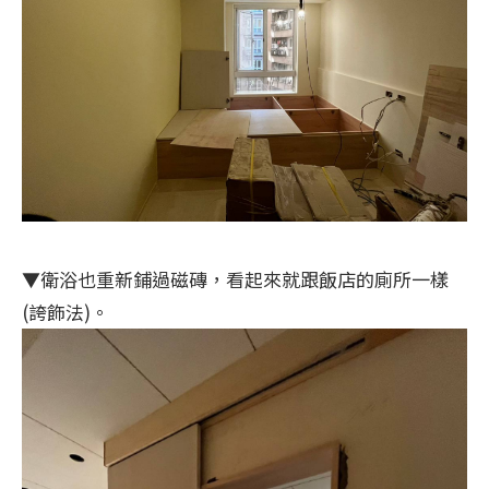
▼衛浴也重新鋪過磁磚，看起來就跟飯店的廁所一樣
(誇飾法)。