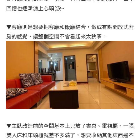
回憶也逐漸湧上心頭(淚~
▼客廳則是想要把客廳和飯廳結合，做成有點開放式廚
房的感覺，讓整個空間不會看起來太狹窄。
▼主臥改造前的空間基本上只放了書桌、電視櫃、一張
雙人床和床頭櫃就差不多滿了，想要收納其他東西還不