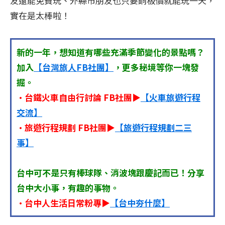
友還能免費玩、外縣市朋友也只要銅板價就能玩一天，
實在是太棒啦！
新的一年，想知道有哪些充滿季節變化的景點嗎？
加入
【台灣旅人FB社團】
，更多秘境等你一塊發
掘。
•台鐵火車自由行討論 FB社團▶
【火車旅遊行程
交流】
•旅遊行程規劃 FB社團▶
【旅遊行程規劃二三
事】
台中可不是只有棒球隊、消波塊跟慶記而已！分享
台中大小事，有趣的事物。
•台中人生活日常粉專▶
【台中夯什麼】