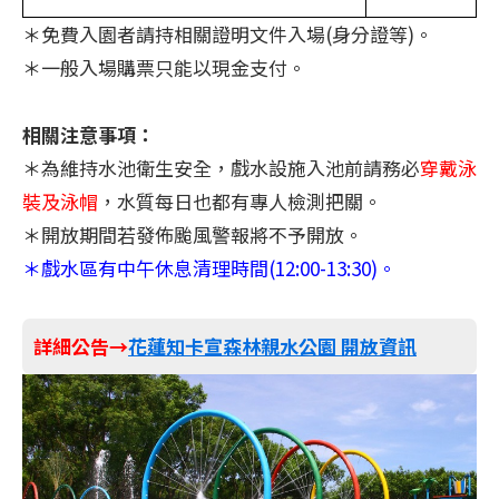
＊免費入園者請持相關證明文件入場(身分證等)。
＊一般入場購票只能以現金支付。
相關注意事項：
＊為維持水池衛生安全，戲水設施入池前請務必
穿戴泳
裝及泳帽
，水質每日也都有專人檢測把關。
＊開放期間若發佈颱風警報將不予開放。
＊戲水區有中午休息清理時間(12:00-13:30)。
詳細公告→
花蓮知卡宣森林親水公園 開放資訊