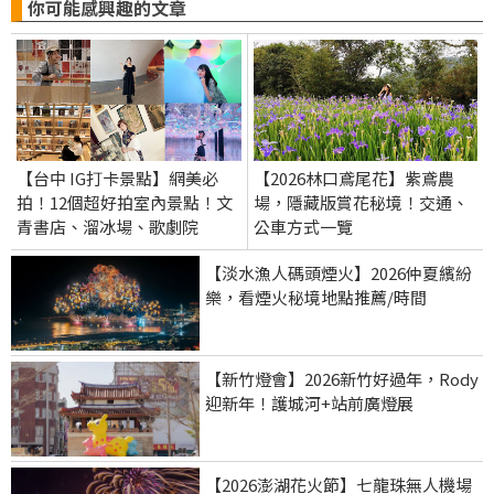
你可能感興趣的文章
【台中 IG打卡景點】網美必
【2026林口鳶尾花】紫鳶農
拍！12個超好拍室內景點！文
場，隱藏版賞花秘境！交通、
青書店、溜冰場、歌劇院
公車方式一覽
【淡水漁人碼頭煙火】2026仲夏繽紛
樂，看煙火秘境地點推薦/時間
【新竹燈會】2026新竹好過年，Rody
迎新年！護城河+站前廣燈展
【2026澎湖花火節】七龍珠無人機場