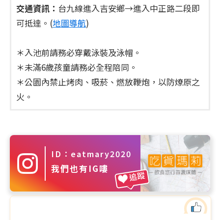
交通資訊：
台九線進入吉安鄉→進入中正路二段即
可抵達。(
地圖導航
)
＊入池前請務必穿戴泳裝及泳帽。
＊未滿6歲孩童請務必全程陪同。
＊公園內禁止烤肉、吸菸、燃放鞭炮，以防燎原之
火。
ID：eatmary2020
我們也有IG嘍
追蹤