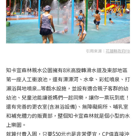
引用來源：
花蓮縣政府FB
知卡宣森林親水公園擁有8米高旋轉滑水道及東部地區
第一座人工衝浪池，還有漂漂河、水傘、彩虹噴泉、打
瀨浴與地噴泉...等戲水設施，並設有適合親子客群的幼
幼池、兒童池能讓爸媽們一起同樂，讓你一票玩到底！
還有完善的更衣室(含淋浴設備)、無障礙廁所、哺乳室
和補充體力的販賣部，整個知卡宣森林就是個小型的水
上樂園。
就算付費入園，只要$50元也是非常便宜，CP值直接沖