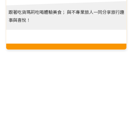
跟著吃貨瑪莉吃喝體驗美食； 與不專業旅人一同分享旅行趣
事與喜悅！