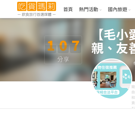
首頁
熱門活動
國內旅遊
【毛小
1
0
7
親、友
分享
寵
自
和
貢
T
位