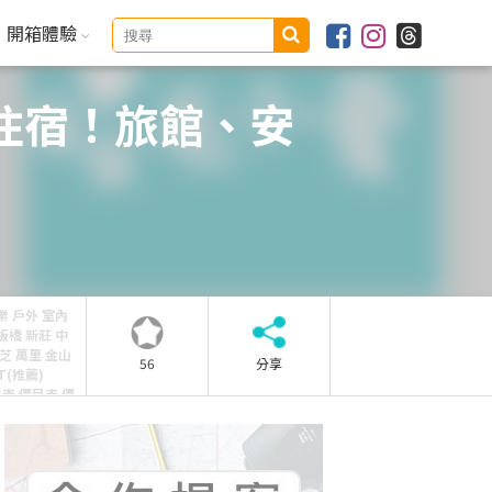
開箱體驗
住宿！旅館、安
專業 戶外 室內
板橋 新莊 中
三芝 萬里 金山
56
分享
T(推薦)
格表 價目表 價