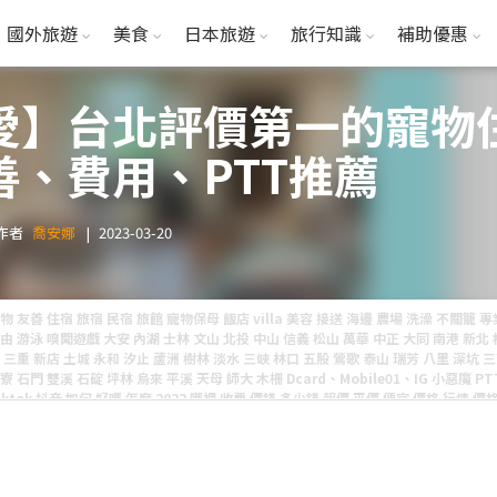
國外旅遊
美食
日本旅遊
旅行知識
補助優惠
愛】台北評價第一的寵物
善、費用、PTT推薦
作者
喬安娜
|
2023-03-20
物 友善 住宿 旅宿 民宿 旅館 寵物保母 飯店 villa 美容 接送 海邊 農場 洗澡 不關籠 
由 游泳 嗅聞遊戲 大安 內湖 士林 文山 北投 中山 信義 松山 萬華 中正 大同 南港 新北 
 三重 新店 土城 永和 汐止 蘆洲 樹林 淡水 三峽 林口 五股 鶯歌 泰山 瑞芳 八里 深坑 
寮 石門 雙溪 石碇 坪林 烏來 平溪 天母 師大 木柵 Dcard、Mobile01、IG 小惡魔 PT
iktok 抖音 如何 好嗎 怎麼 2022 哪裡 收費 價錢 多少錢 報價 平價 便宜 價格 行情 價
 服務 特色 長期 短期 出國 寵物怎麼辦 優惠方案 免費 平台