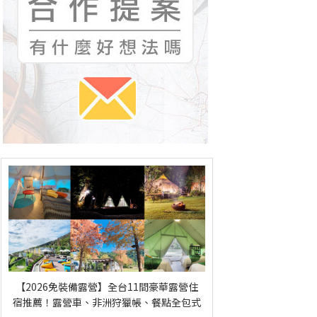
【2026免裝備露營】全台11間豪華露營住
宿推薦！露營車、非洲狩獵帳、餐點全包式