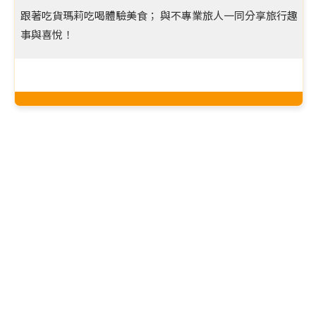
跟著吃貨瑪莉吃喝體驗美食； 與不專業旅人一同分享旅行趣
事與喜悅！