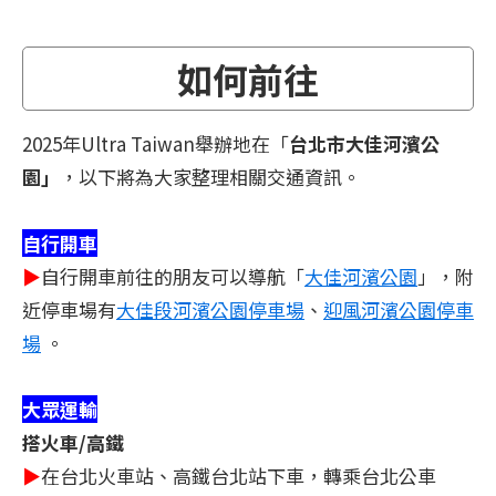
如何前往
2025年Ultra Taiwan舉辦地在「
台北市大佳河濱公
園」
，以下將為大家整理相關交通資訊。
自行開車
▶
自行開車前往的朋友可以導航「
大佳河濱公園
」，附
近停車場有
大佳段河濱公園停車場
、
迎風河濱公園停車
場
。
大眾運輸
搭火車/高鐵
▶
在台北火車站、高鐵台北站下車，轉乘台北公車