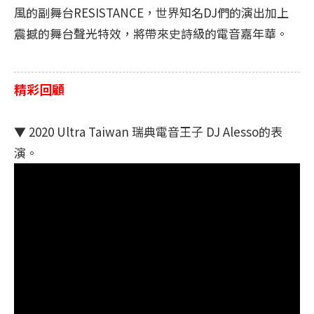
風的副舞台RESISTANCE，世界知名DJ們的演出加上
震撼的舞台聲光特效，將帶來史詩級的電音嘉年華。
精彩回顧
▼ 2020 Ultra Taiwan 瑞典電音王子 DJ Alesso的表
演。