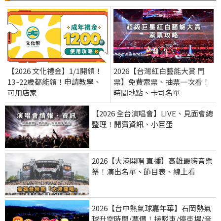
【2026 文化禮金】1/1開領！
2026【台灣紅白藝能大賞 門
13~22歲都能領！申請教學、
票】免費索票、抽票一次看！
可用店家
時間地點、卡司名單
【2026 全台演唱會】LIVE、見面會總
整理！開賣資訊、小巨蛋
2026【大港開唱 直播】高雄最嗨音樂
祭！演出名單、節目表、線上看
2026【台中熱氣球嘉年華】石岡熱氣
球升空時間/票價！接駁車/停車場/音