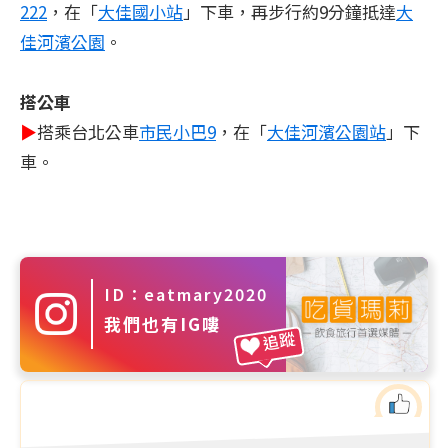
222
，在「
大佳國小站
」下車，再步行約9分鐘抵達
大
佳河濱公園
。
搭公車
▶
搭乘台北公車
市民小巴9
，在「
大佳河濱公園站
」下
車。
ID：eatmary2020
我們也有IG嘍
追蹤