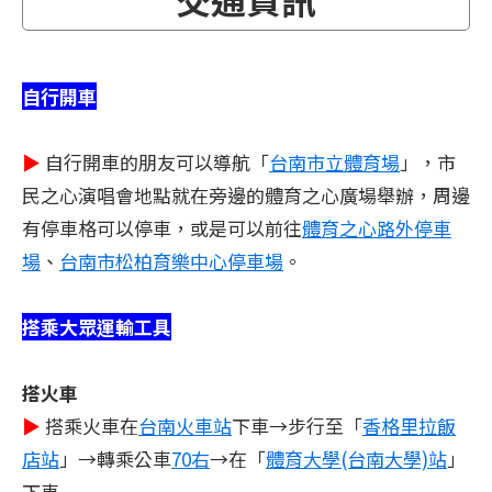
自行開車
▶
自行開車的朋友可以導航「
台南市立體育場
」，市
民之心演唱會地點就在旁邊的體育之心廣場舉辦，周邊
有停車格可以停車，或是可以前往
體育之心路外停車
場
、
台南市松柏育樂中心停車場
。
搭乘大眾運輸工具
搭火車
▶
搭乘火車在
台南火車站
下車→步行至「
香格里拉飯
店站
」→轉乘公車
70右
→在「
體育大學(台南大學)站
」
下車