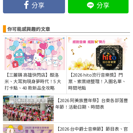
分享
分享
你可能感興趣的文章
【三麗鷗 高雄快閃店】酷洛
【2026 hito流行音樂獎】門
米、大耳狗現身夢時代！5 大
票、索票總整理！入圍名單、
打卡點、40 款新品全攻略
時間地點
【2026 阿美族豐年祭】台東各部落豐
年節！活動日期、時間表
【2026 台中爵士音樂節】節目表、官