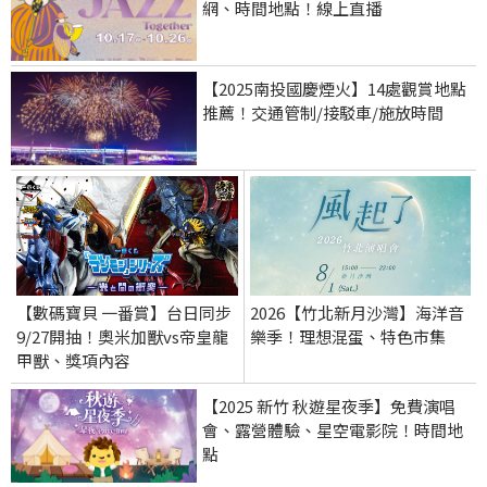
網、時間地點！線上直播
【2025南投國慶煙火】14處觀賞地點
推薦！交通管制/接駁車/施放時間
【數碼寶貝 一番賞】台日同步
2026【竹北新月沙灣】海洋音
9/27開抽！奧米加獸vs帝皇龍
樂季！理想混蛋、特色市集
甲獸、獎項內容
【2025 新竹 秋遊星夜季】免費演唱
會、露營體驗、星空電影院！時間地
點