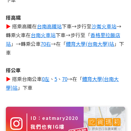
搭高鐵
▶
搭乘高鐵在
台南高鐵站
下車→步行至
沙崙火車站
→
轉乘火車在
台南火車站
下車→步行至「
香格里拉飯店
站
」→轉乘公車
70右
→在「
體育大學(台南大學)站
」下
車
搭公車
▶
搭乘台南公車
0左
、
5
、
70
→在「
體育大學(台南大
學)站
」下車
ID：eatmary2020
我們也有IG嘍