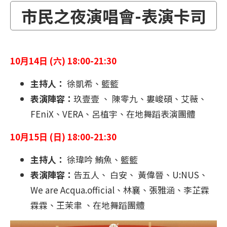
市民之夜演唱會-表演卡司
10月14日 (六) 18:00-21:30
主持人：
徐凱希、籃籃
表演陣容：
玖壹壹 、 陳零九、婁峻碩、艾薇、
FEniX、VERA、呂植宇、在地舞蹈表演團體
10月15日 (日) 18:00-21:30
主持人：
徐瑋吟 鮪魚、籃籃
表演陣容：
告五人、 白安、 黃偉晉、U:NUS、
We are Acqua.official、林襄、張雅涵、李芷霖
霖霖、王茉聿 、在地舞蹈團體