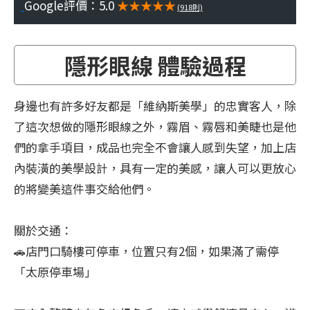
Google評價：5.0
★★★★★
(918則)
隱形眼線 體驗過程
身邊也有許多好友都是「維納斯美學」的忠實客人，除
了這次想做的隱形眼線之外，霧眉、霧唇和美睫也是他
們的拿手項目，成品也完全不會讓人感到失望，加上店
內裝潢的美學設計，具有一定的美感，讓人可以更放心
的將變美這件事交給他們。
關於交通：
🚗店門口騎樓可停車，位置只有2個，如果滿了需停
「太原停車場」