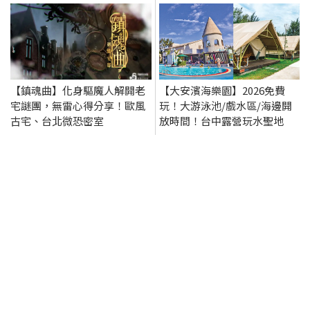
【鎮魂曲】化身驅魔人解開老
【大安濱海樂園】2026免費
宅謎團，無雷心得分享！歐風
玩！大游泳池/戲水區/海邊開
古宅、台北微恐密室
放時間！台中露營玩水聖地