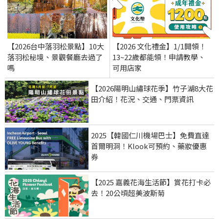
【2026台中落羽松景點】10大
【2026 文化禮金】1/1開領！
落羽松秘境、景觀餐廳去過了
13~22歲都能領！申請教學、
嗎
可用店家
【2026陽明山繡球花季】竹子湖8大花
田介紹！花況、交通、門票資訊
2025【韓國仁川機場巴士】免費直達
首爾明洞！Klook可預約、藥妝優惠
券
【2025 嘉義花海生活節】賞花打卡必
去！20公頃超美波斯菊