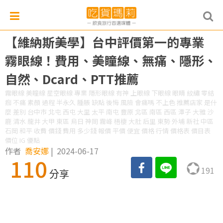
【維納斯美學】台中評價第一的專業
霧眼線！費用、美瞳線、無痛、隱形、
自然、Dcard、PTT推薦
霧眼線 美瞳線 星空眼線 專業 隱形眼線 有神 上眼線 下眼線 眼睛 紋繡 零結
痂 不痛 素顏 過程 半永久 腫脹 缺點 後悔 風險 會痛嗎 不上色 推薦店家 是什
麼 差別 台中市 北屯 西屯 大里 太平 南屯 豐原 北區 南區 西區 潭子 大雅 沙
鹿 清水 龍井 大甲 東區 烏日 神岡 霧峰 梧棲 大肚 后里 東勢 外埔 新社 中區
石岡 和平 收費 價錢 費用 多少錢 報價 平價 便宜 價格 行情 價格表 價目表
價位 IG 優點
作者
喬安娜
|
2024-06-17
110
191
分享