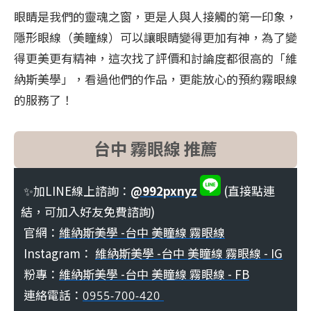
眼睛是我們的靈魂之窗，更是人與人接觸的第一印象，
隱形眼線（美瞳線）可以讓眼睛變得更加有神，為了變
得更美更有精神，這次找了評價和討論度都很高的「維
納斯美學」，看過他們的作品，更能放心的預約霧眼線
的服務了！
台中 霧眼線 推薦
✨加LINE線上諮詢：
@992pxnyz
(直接點連
結，可加入好友免費諮詢)
官網：
維納斯美學 -台中 美瞳線 霧眼線
Instagram：
維納斯美學 -台中 美瞳線 霧眼線 - IG
粉專：
維納斯美學 -台中 美瞳線 霧眼線 - FB
連絡電話：
0955-700-420