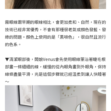
霧眼線跟早期的眼線相比，會更加柔和、自然，現在的
技術已經非常優秀，不會有那種很老氣或顏色發藍、發
綠的問題。顏色上使用的是「黑啡色」，很自然且流行
的色系。
▼清潔眼部後，闆娘Venus會先使用眼線筆沿著睫毛根
部畫一條細細的線，緩慢的從內眼角畫到外眼角，保持
線條盡量平滑，光是這個步驟就已經溫柔到讓人快睡著
～