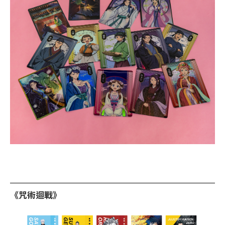
《咒術迴戰》