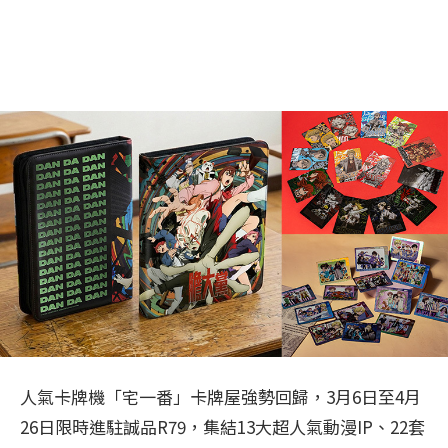
人氣卡牌機「宅一番」卡牌屋強勢回歸，3月6日至4月
26日限時進駐誠品R79，集結13大超人氣動漫IP、22套