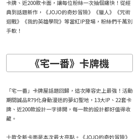
卡牌、近200款卡面，讓每位粉絲一次抽個痛快！從經
典到話題新作，《JOJO的奇妙冒險》《獵人》《咒術
迴戰》《我的英雄學院》等當紅IP登場，粉絲們千萬別
手軟！
《宅一番》卡牌機
「宅一番」卡牌屋話題回歸，這次陣容史上最強！活動
期間誠品R79化身動漫迷的夢幻聖地，13大IP、22套卡
牌、近200款設計一字排開，每一款的設計都好值得收
藏。
十款全新卡面是本次最大亮點。《JOJO的奇妙冒險》