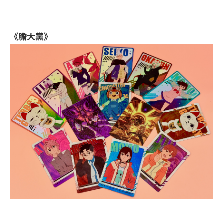
《膽大黨》