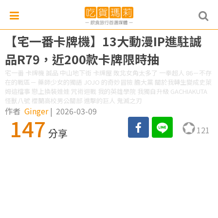
【宅一番卡牌機】13大動漫IP進駐誠
品R79，近200款卡牌限時抽
宅一番 卡牌機 誠品 中山地下街 卡牌屋 敗北女角太多了 一拳超人 86－不存
在的戰區－ 藥師少女的獨語 JOJO 的奇妙冒險 膽大黨 關於我轉生變成史萊
姆這檔事 戀上換裝娃娃 咒術迴戰 我的英雄學院 我獨自升級 GACHIAKUTA
怪獸八號 櫻蘭高校男公關部 進擊的巨人 鬼滅之刃
作者
Ginger
|
2026-03-09
147
121
分享