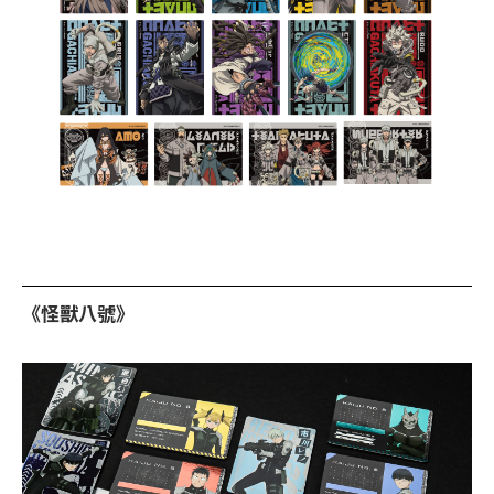
《怪獸八號》