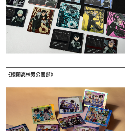
《櫻蘭高校男公關部》