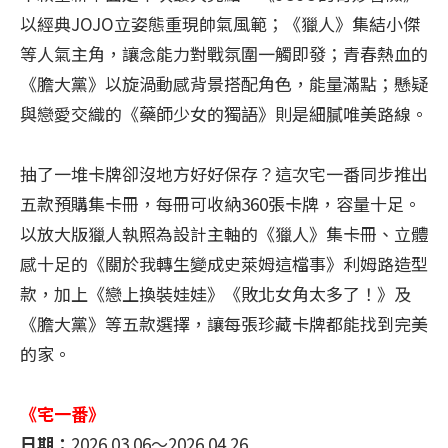
以經典JOJO立姿態重現帥氣風範；《獵人》集結小傑
等人氣主角，讓念能力對戰氛圍一觸即發；青春熱血的
《膽大黨》以旋渦動感背景搭配角色，能量滿點；懸疑
與戀愛交織的《藥師少女的獨語》則是細膩唯美路線。
抽了一堆卡牌卻沒地方好好保存？這次宅一番同步推出
五款預購集卡冊，每冊可收納360張卡牌，容量十足。
以放大版獵人執照為設計主軸的《獵人》集卡冊、立體
感十足的《關於我轉生變成史萊姆這檔事》利姆路造型
款，加上《戀上換裝娃娃》《敗北女角太多了！》及
《膽大黨》等五款選擇，讓每張珍藏卡牌都能找到完美
的家。
《宅一番》
日期：
2026.03.06～2026.04.26