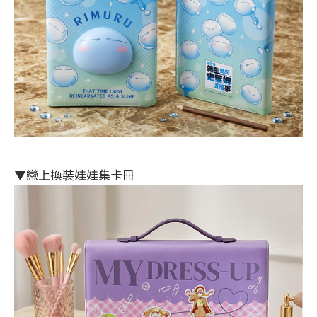
▼戀上換裝娃娃集卡冊