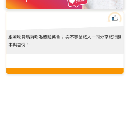
跟著吃貨瑪莉吃喝體驗美食； 與不專業旅人一同分享旅行趣
事與喜悅！