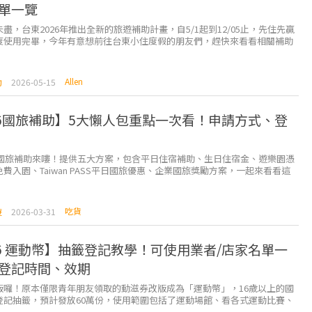
單一覽
盡，台東2026年推出全新的旅遊補助計畫，自5/1起到12/05止，先住先贏
度使用完畢，今年有意想前往台東小住度假的朋友們，趕快來看看相關補助
 自由行旅...
Allen
助
2026-05-15
26國旅補助】5大懶人包重點一次看！申請方式、登
台灣國旅補助來嘍！提供五大方案，包含平日住宿補助、生日住宿金、遊樂園憑
費入園、Taiwan PASS平日國旅優惠、企業國旅獎勵方案，一起來看看這
何申請、又分別在哪時候實施吧。 &nb...
吃貨
遊
2026-03-31
26 運動幣】抽籤登記教學！可使用業者/店家名單一
登記時間、效期
版囉！原本僅限青年朋友領取的動滋券改版成為「運動幣」，16歲以上的國
登記抽籤，預計發放60萬份，使用範圍包括了運動場館、看各式運動比賽、
備等。 運...