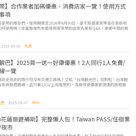
幣】合作業者加碼優惠、消費店家一覽！使用方式
事項
家幣的朋友們，使用期限至2026年6月30日，還不知道客家幣該在那些地
如何使用嗎？本篇整理所有能使用客家幣的店家名單和Q&A，幸運中獎的朋
期限內使用完畢，若沒使用就直接充公嘍...
吃貨
2025-09-05
觀巴】2025買一送一好康優惠！2人同行1人免費/
線一覽
場說走就走的旅行但沒有交通工具嗎？交給「台灣觀光巴」就對啦！台灣觀
有多條旅遊路線，且只要2人以上就能預約，為提供更優惠更便捷的旅遊服
買一送一、2人同行一人免費的超好康優惠。 ...
Allen
光巴
2025-08-07
4花蓮旅遊補助】完整懶人包！Taiwan PASS/住宿業
/夜市
蓮觀光業，交通部觀光局推出一系列的補助方案，除了自由行的住房補助