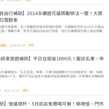
自由行補助】2024永續遊花蓮獎勵辦法一覽！大獎
拉電動車
觀光業重傷，為了鼓勵民眾再來旅遊的意願，花蓮縣政府於2024/5/10推出
花蓮」獎勵方案，對來花蓮玩的自由行旅客、旅行社團體與外國人提出獎勵
簡單上傳照片，就有機會能抽到特斯拉電動汽車...
瑪莉
遊補助
2024-05-08
24屏東旅遊補助】平日住宿省1000元！飯店名單、申
府在暑期推出「五五住宿」專案，只要活動期間內平日來屏東住一晚，每晚
費最高1千元，讓你平日玩省很大還能參加加碼抽獎活動，你準備好來體驗屏
嗎？ 以下部分為2023年資訊，2...
瑪莉
助
2023-07-25
勞】借循環杯，5月底前免費喝可樂！哪裡借、門市