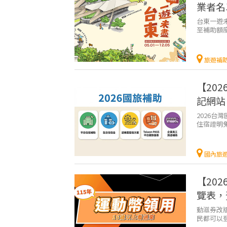
業者名
台東一遊未
至補助額
辦法吧 ！
旅遊補
【20
記網站
2026
住宿證明免
些補助要如
國內旅
【20
覽表，
動滋券改
民都可以
添購運動裝