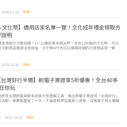
吃貨
2026-01-26
26 文化幣】適用店家名單一覽！文化成年禮金領取方
P/說明
金領取方式看這邊！13~22歲的青年朋友們，享有1200點的文化幣，可以
買文創商品通通沒有煩惱，文化幣APP內可以搜尋詳細的可使用店家一覽
Allen
2025-12-31
5【台灣好行半價】刷電子票證享5折優惠！全台40多
任你玩
勵民眾出遊節能減碳多搭乘大眾運輸工具，推出刷電子票證搭「台灣好行」
的活動，車費整整省了一半，不論是對學生還是小資族、或者是不想太累開
說，都是非常實惠的選擇。 &nb...
Allen
行
2025-10-21