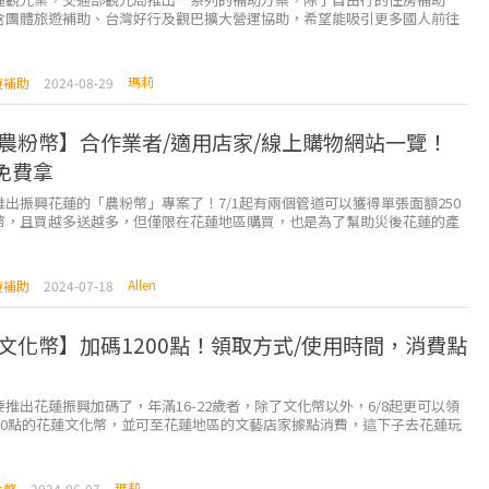
含團體旅遊補助、台灣好行及觀巴擴大營運協助，希望能吸引更多國人前往
，不只花蓮，台東這次也一併納入了補助範圍內，有時間就來安...
瑪莉
遊補助
2024-08-29
農粉幣】合作業者/適用店家/線上購物網站一覽！
元免費拿
推出振興花蓮的「農粉幣」專案了！7/1起有兩個管道可以獲得單張面額250
幣，且買越多送越多，但僅限在花蓮地區購買，也是為了幫助災後花蓮的產
希望能重新拾回花蓮的觀光人潮。 ...
Allen
遊補助
2024-07-18
文化幣】加碼1200點！領取方式/使用時間，消費點
推出花蓮振興加碼了，年滿16-22歲者，除了文化幣以外，6/8起更可以領
200點的花蓮文化幣，並可至花蓮地區的文藝店家據點消費，這下子去花蓮玩
千2百元能運用呢！ &nb...
瑪莉
化幣
2024-06-07