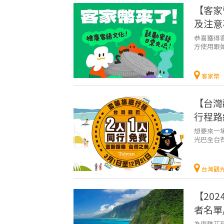
【客家
及注意
恭喜獲得客
方使用跟
友們務必於
客家幣
【台灣
行程路
想要來一
光巴全台
務，更推出
台灣觀
【202
者名單
為復甦花