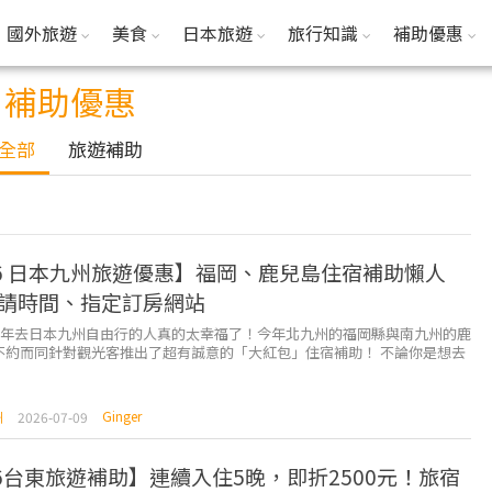
國外旅遊
美食
日本旅遊
旅行知識
補助優惠
補助優惠
全部
旅遊補助
26 日本九州旅遊優惠】福岡、鹿兒島住宿補助懶人
請時間、指定訂房網站
26 年去日本九州自由行的人真的太幸福了！今年北九州的福岡縣與南九州的鹿
不約而同針對觀光客推出了超有誠意的「大紅包」住宿補助！ 不論你是想去
宰府漫步、吃柳川鰻魚飯，還是想衝南九州看...
Ginger
州
2026-07-09
26台東旅遊補助】連續入住5晚，即折2500元！旅宿