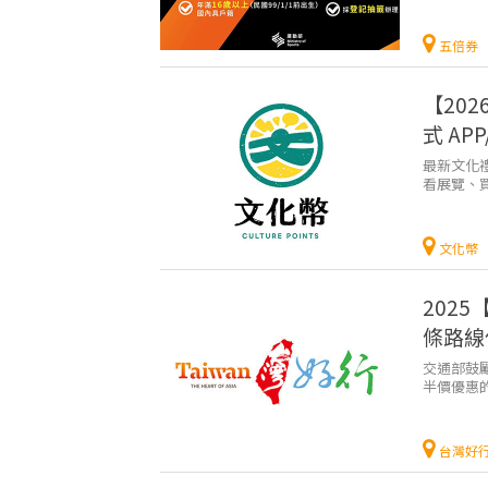
五倍券
【20
式 AP
最新文化禮
看展覽、
表。 ...
文化幣
202
條路線
交通部鼓
半價優惠
車的朋友來
台灣好