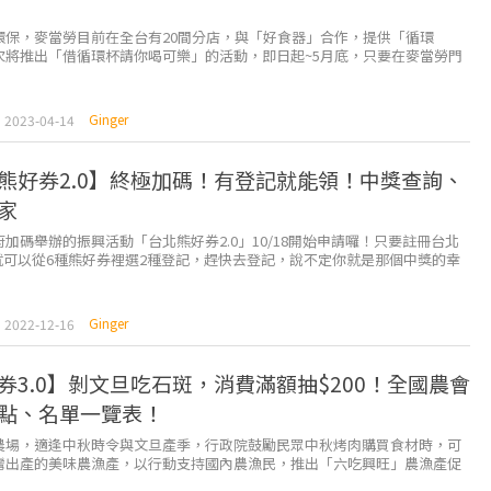
環保，麥當勞目前在全台有20間分店，與「好食器」合作，提供「循環
次將推出「借循環杯請你喝可樂」的活動，即日起~5月底，只要在麥當勞門
，歸還循環杯後將會得到可樂兌換券乙張。 ...
Ginger
2023-04-14
熊好券2.0】終極加碼！有登記就能領！中獎查詢、
家
加碼舉辦的振興活動「台北熊好券2.0」10/18開始申請囉！只要註冊台北
，就可以從6種熊好券裡選2種登記，趕快去登記，說不定你就是那個中獎的幸
 最終加碼！ ...
Ginger
2022-12-16
券3.0】剝文旦吃石斑，消費滿額抽$200！全國農會
點、名單一覽表！
農場，適逢中秋時令與文旦產季，行政院鼓勵民眾中秋烤肉購買食材時，可
灣出產的美味農漁產，以行動支持國內農漁民，推出「六吃興旺」農漁產促
，只要單筆滿額，就再多送200元農遊券。 &nb...