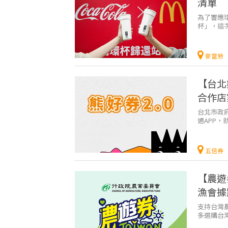
清單
為了響應
杯」，這
市借循環杯
麥當勞
【台北
合作店
台北市政府
通APP
運兒！！！
五倍券
【農遊
漁會據
支持台灣
多選購台
銷優惠方案