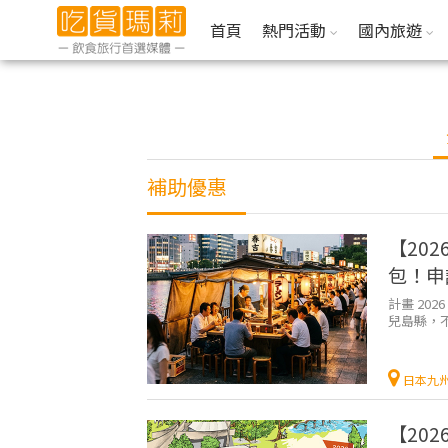
首頁
熱門活動
國內旅遊
補助優惠
【20
包！申
計畫 20
兒島縣，
北九州的太
日本九
【20