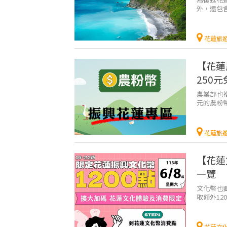
外，還包
花蓮旅遊
花蓮旅
【花蓮
250
農業部也
元的農粉
業，同時也
花蓮旅
【花蓮
一覽
文化幣也要
取額外1
就又多了1
花蓮文