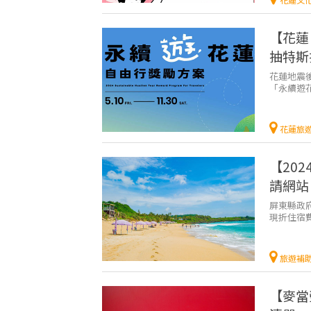
【花蓮
抽特斯
花蓮地震後
「永續遊
方案，只要
花蓮旅
【20
請網站
屏東縣政
現折住宿
東的熱情了
旅遊補
【麥當