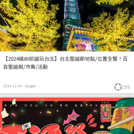
【2024繽紛耶誕玩台北】台北聖誕節地點/位置全覽！百
貨聖誕樹/市集/活動
2024-12-04
Ginger
195