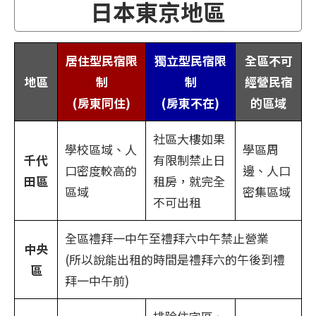
日本東京地區
居住型民宿限
獨立型民宿限
全區不可
地區
制
制
經營民宿
(房東同住)
(房東不在)
的區域
社區大樓如果
學校區域、人
學區周
千代
有限制禁止日
口密度較高的
邊、人口
田區
租房，就完全
區域
密集區域
不可出租
全區禮拜一中午至禮拜六中午禁止營業
中央
(所以說能出租的時間是禮拜六的午後到禮
區
拜一中午前)