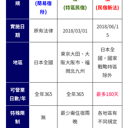
規
(簡易宿
(特區民宿)
(民宿新法)
所)
實施日
2018/06/1
原有法律
2018/03/01
期
5
日本全
東京大田、大
國，國家
地區
日本全國
阪大阪市、福
戰略特區
岡北九州
除外
可營業
全年365
全年365
最多180天
日數/年
特殊限
最少需住宿兩
各地區有
無
制
晚
不同規定