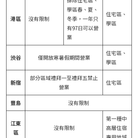
排除住宅區、
學區春、夏、
住宅區、
港區
沒有限制
冬季，一年只
學區
有97日可以營
業
住宅區、
渋谷
僅開放寒暑假期間營業
學區
部分區域禮拜一至禮拜五禁止
新宿
住宅區
營業
豐島
沒有限制
第一種中
江東
沒有限制
高層住宿
區
專用地域