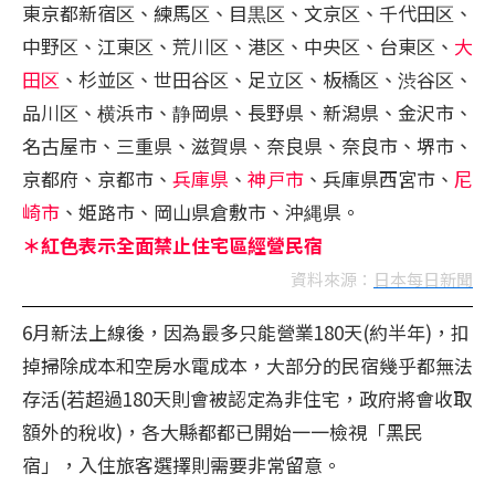
東京都新宿区、練馬区、目黒区、文京区、千代田区、
中野区、江東区、荒川区、港区、中央区、台東区、
大
田区
、杉並区、世田谷区、足立区、板橋区、渋谷区、
品川区、横浜市、静岡県、長野県、新潟県、金沢市、
名古屋市、三重県、滋賀県、奈良県、奈良市、堺市、
京都府、京都市、
兵庫県
、
神戸市
、兵庫県西宮市、
尼
崎市
、姫路市、岡山県倉敷市、沖縄県。
＊紅色表示全面禁止住宅區經營民宿
資料來源：
日本每日新聞
6月新法上線後，因為最多只能營業180天(約半年)，扣
掉掃除成本和空房水電成本，大部分的民宿幾乎都無法
存活(若超過180天則會被認定為非住宅，政府將會收取
額外的稅收)，各大縣都都已開始一一檢視「黑民
宿」，入住旅客選擇則需要非常留意。