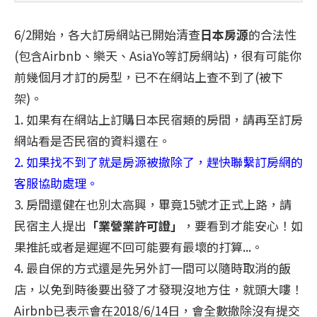
6/2開始，各大訂房網站已開始清查
日本房源
的合法性
(包含Airbnb、樂天、AsiaYo等訂房網站)，很有可能你
前幾個月才訂的房型，已不在網站上查不到了(被下
架)。
1. 如果有在網站上訂購日本民宿類的房間，請再至訂房
網站看是否民宿的資料還在。
2. 如果找不到了就是房源被撤除了，趕快聯繫訂房網的
客服協助處理。
3. 房間還健在也別太高興，畢竟15號才正式上路，請
民宿主人提出
「業營業許可證」
，要看到才能安心！如
果推託或者是遲遲不回可能要有最壞的打算...。
4. 最自保的方式還是先另外訂一間可以隨時取消的飯
店，以免到時後要出發了才發現沒地方住，就頭大嘍！
Airbnb已表示會在2018/6/14日，會全數撤除沒有提交