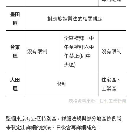
墨田
對應旅館業法的相關規定
區
全區禮拜一中
台東
午至禮拜六中
沒有限制
沒有限制
區
午禁止(同中
央區)
大田
住宅區、
限制
區
工業區
表格資料來源：
日刊工業新聞
整個東京有23個特別區，詳細法規與部分地區條例尚
未製定出詳細的辦法，日後會再詳細補充。