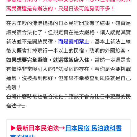
寓民宿還是有辦法的，只是日後可能房間不多！
在去年吵的沸沸揚揚的日本民宿開放有了結果，確實是
讓民宿合法化了，但規定實在是太嚴格，讓人感覺其實
新法並不是開放民宿，
而是變相禁止
，基本上新法上線
後大概會打掉現行一半以上的民宿，聰明的外國旅客，
如果想要完全避險，就選擇飯店入住
，當然一定還是會
有價格非常吸引人的非法民宿的存在，看你是否要挑戰
運氣，沒被抓到都好，但如果不幸被查到風險就是自己
擔嘍！
台灣什麼時後也能合法化？應該不會有比日本更嚴的民
宿法了...
▶最新日本民泊法→
日本民宿 民泊教科書