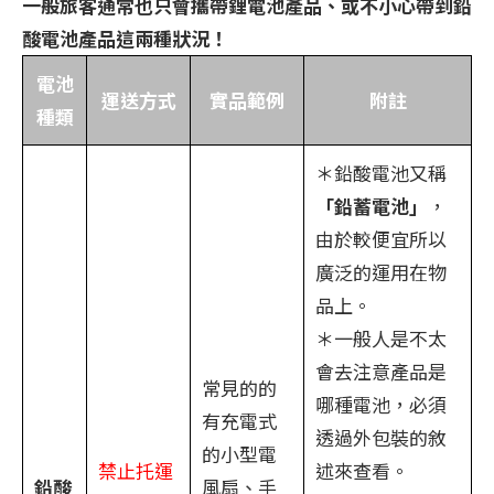
一般旅客通常也只會攜帶鋰電池產品、或不小心帶到鉛
酸電池產品這兩種狀況！
電池
運送方式
實品範例
附註
種類
＊鉛酸電池又稱
「鉛蓄電池」
，
由於較便宜所以
廣泛的運用在物
品上。
＊一般人是不太
會去注意產品是
常見的的
哪種電池，必須
有充電式
透過外包裝的敘
的小型電
禁止托運
述來查看。
鉛酸
風扇、手