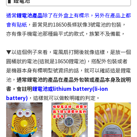
▌鋰電池
通常
鋰電池產品
除了在外盒上有標示，另外在產品上都
會有貼紙
，最常見的18650長條狀像3號電池的包裝，
亦有像手機電池那種扁平式的款式，族繁不及備載，
▼以這個例子來看，電風扇打開後就像這樣，是放一個
圓桶狀的電池(這就是18650鋰電池)，搭配外包裝或者
是機器本身有標明型號資訊的話，就可以確認這是鋰電
池，
通常鋰電池的產品在產品外包裝或產品本身及說明
書，會註明
鋰電池或lithium battery(li-ion
battery)
，這樣就可以做較明確的判定。