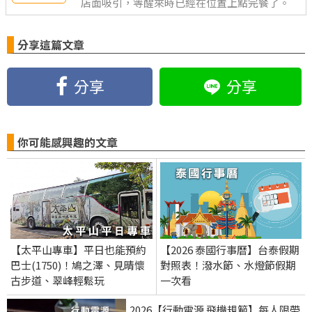
店面吸引，等醒來時已經在位置上點完餐了。
分享這篇文章
分享
分享
你可能感興趣的文章
【太平山專車】平日也能預約
【2026 泰國行事曆】台泰假期
巴士(1750)！鳩之澤、見晴懷
對照表！潑水節、水燈節假期
古步道、翠峰輕鬆玩
一次看
2026【行動電源 飛機規範】每人限帶