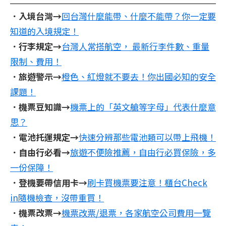
．入境台灣→
回台灣什麼能帶、什麼不能帶？你一定要
知道的入境規定！
．行李規定→
台灣人常搭航空， 最新行李件數、重量
限制、費用！
．旅遊警示→
橙色、紅燈就不要去！你出國必知的安全
課題！
．機票豆知識→
機票上的「英文艙等字母」代表什麼意
思？
．電池托運規定→
快速分辨那些電池類可以帶上飛機！
．自由行必看→
旅遊不便險推薦，自由行必買保險，多
一份保障！
．登機要帶信用卡→
刷卡買機票要注意！櫃台Check
in隨機檢查，沒帶重買！
．機票改票→
機票改票/退票，各家航空公司費用一覽