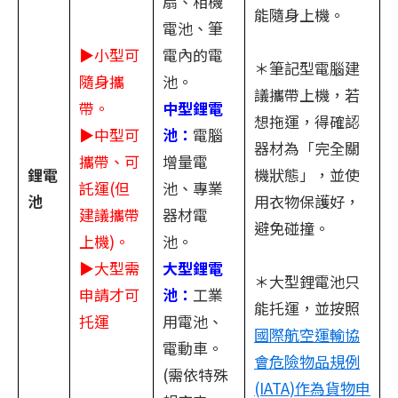
扇、相機
能隨身上機。
電池、筆
▶小型可
電內的電
＊筆記型電腦建
隨身攜
池。
議攜帶上機，若
帶。
中型鋰電
想拖運，得確認
▶中型可
池：
電腦
器材為「完全關
攜帶、可
增量電
鋰電
機狀態」，並使
託運(但
池、專業
池
用衣物保護好，
建議攜帶
器材電
避免碰撞。
上機)。
池。
▶大型需
大型鋰電
＊大型鋰電池只
申請才可
池：
工業
能托運，並按照
托運
用電池、
國際航空運輸協
電動車。
會危險物品規例
(需依特殊
(IATA)作為貨物申