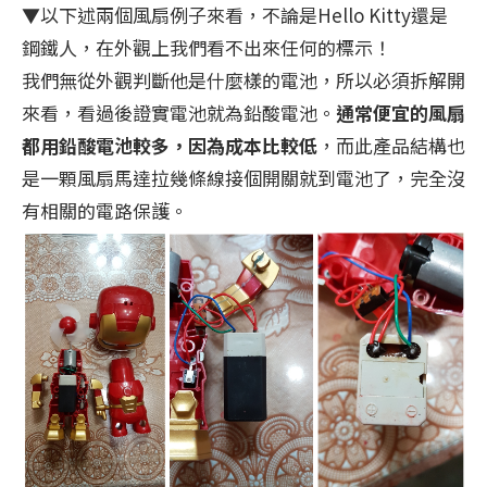
▼以下述兩個風扇例子來看，不論是Hello Kitty還是
鋼鐵人，在外觀上我們看不出來任何的標示！
我們無從外觀判斷他是什麼樣的電池，所以必須拆解開
來看，看過後證實電池就為鉛酸電池。
通常便宜的風扇
都用鉛酸電池較多，因為成本比較低
，而此產品結構也
是一顆風扇馬達拉幾條線接個開關就到電池了，完全沒
有相關的電路保護。