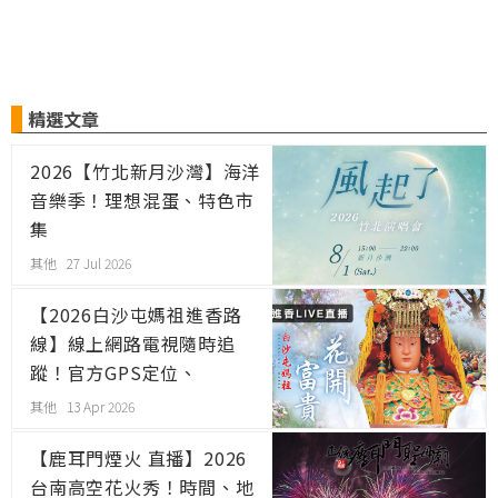
精選文章
2026【竹北新月沙灣】海洋
音樂季！理想混蛋、特色市
集
其他 27 Jul 2026
【2026白沙屯媽祖進香路
線】線上網路電視隨時追
蹤！官方GPS定位、
YouTube直播
其他 13 Apr 2026
【鹿耳門煙火 直播】2026
台南高空花火秀！時間、地