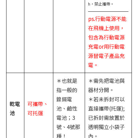
h，禁止攜帶。
ps.行動電源不能
在飛機上使用，
包含為行動電源
充電or用行動電
源替電子產品充
電。
＊也就是
＊需先把電池與
指一般的
器材分開。
鎳鎘電
＊若未拆封可以
乾電
可攜帶、
池、鹼性
直接攜帶(托運);
池
可托運
電池；3
已拆封需放置於
號、4號那
透明獨立小袋子
種！
內。