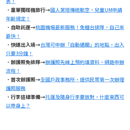
表！
．童單獨搭機旅行→
國人常搭傳統航空，兒童UM申請
年齡規定！
．自助託運→
桃園機場最新服務！免櫃台排隊，自己來
最快！
．快速出入境→
台灣可申辦「自動通關」的地點，出入
只要3分鐘！
．辦護照免排隊→
辦護照先線上預約填資料，網路申辦
流程！
．首次辦護照→
全國戶政事務所，提供民眾第一次辦理
護照服務
．行李這樣準備→
托運及隨身行李要放對，什麼東西可
以帶身上？