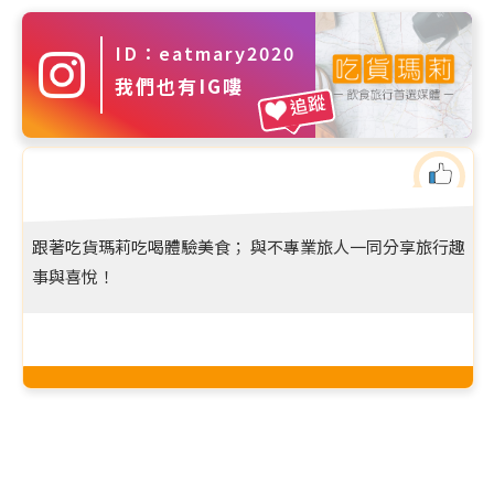
ID：eatmary2020
我們也有IG嘍
追蹤
跟著吃貨瑪莉吃喝體驗美食； 與不專業旅人一同分享旅行趣
事與喜悅！