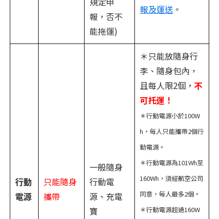
規定申
報及運送
。
報，否不
能拖運)
＊只能放隨身行
李、隨身包內，
且每人限2個，
不
可托運！
＊行動電源小於100W
h，每人只能攜帶2個行
動電源。
＊行動電源為101Wh至
一般隨身
160Wh，須經航空公司
行動
只能隨身
行動電
同意，每人最多2個。
電源
攜帶
源、充電
寶
＊行動電源超過160W