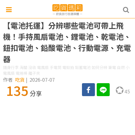
【電池托運】分辨哪些電池可帶上飛
機！手持風扇電池、鋰電池、乾電池、
鈕扣電池、鉛酸電池、行動電源、充電
器
隨身行李 海關 沒收 電風扇 手電筒 電蚊拍 鉛蓄電池 如何分辨 筆電 自燃 小
電風扇 電捲棒 離子夾
作者
吃貨
|
2026-07-07
135
45
分享