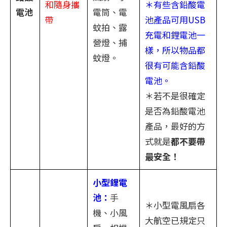
和隨身攜
＊有些含鉛酸電
電池
電筒、電
帶
池產品可用USB
蚊拍、露
充電和鋰電池一
營燈、捕
樣，所以物品都
蚊燈。
很有可能含鉛酸
電池。
＊若不是很確定
是否為鉛酸電池
產品，最好的方
式就是
都不要帶
最安全！
小型鋰電
池：
手
＊小型電風扇各
機、小風
大航空已規定只