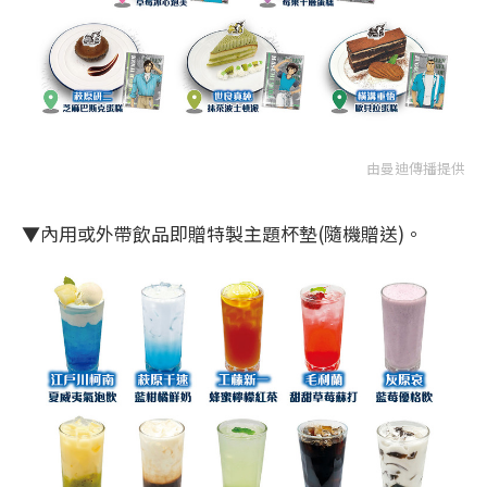
由曼迪傳播提供
▼內用或外帶飲品即贈特製主題杯墊(隨機贈送)。