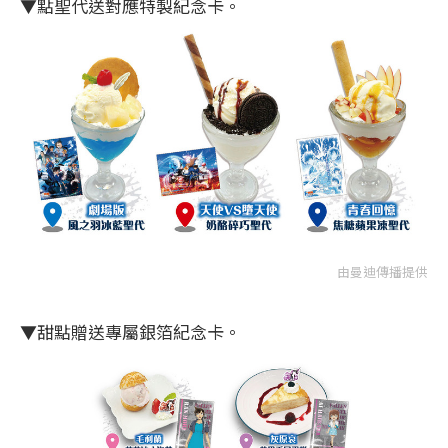
▼點聖代送對應特製紀念卡。
由曼迪傳播提供
▼甜點贈送專屬銀箔紀念卡。