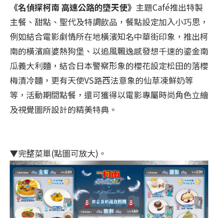
《名偵探柯南 高速公路的墮天使》
主題Café推出特製
主餐、甜點、聖代及特調飲品，餐點設定加入小巧思，
例如結合電影劇情所在地橫濱知名中華街印象，推出柯
南的橫濱麻婆熱狗堡、以追風飄逸感發想千速的鎏金南
瓜義大利麵，結合日本警察形象的櫻花設定松田的落櫻
梅漬冷麵，更有天使VS路西法意象的仙草凍鮮奶等
等，活動期間點餐，還可獲得以電影專屬時尚角色立繪
及視覺圖所設計的精美特典。
▼完整菜單(點圖可放大)。