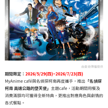
由曼迪傳播提供
期間限定：
2026/5/29(四)~2026/7/23(四)
MyAnime café與名偵探柯南再度攜手，推出
「名偵探
柯南 高速公路的墮天使」
主題cafe，活動期間用餐及
消費滿額均可獲得全新特典，更推出對應角色與劇情的
各式餐點。