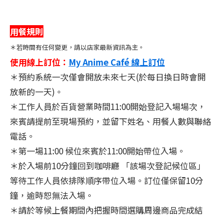
用餐規則
＊若時間有任何變更，請以店家最新資訊為主。
使用線上訂位：
My Anime Café 線上訂位
＊預約系統一次僅會開放未來七天(於每日換日時會開
放新的一天)。
＊工作人員於百貨營業時間11:00開始登記入場場次，
來賓請提前至現場預約，並留下姓名、用餐人數與聯絡
電話。
＊第一場11:00 候位來賓於11:00開始帶位入場。
＊於入場前10分鐘回到咖啡廳 「該場次登記候位區」
等待工作人員依排隊順序帶位入場。訂位僅保留10分
鐘，逾時恕無法入場。
＊請於等候上餐期間內把握時間選購周邊商品完成結