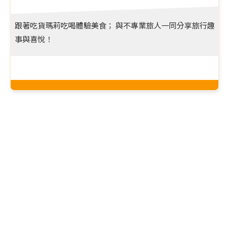
跟著吃貨瑪莉吃喝體驗美食； 與不專業旅人一同分享旅行趣
事與喜悅！