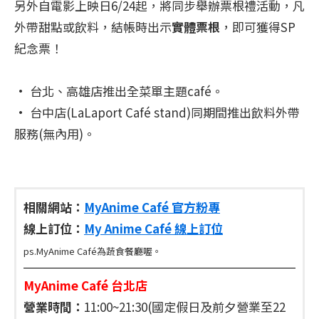
另外自電影上映日6/24起，將同步舉辦票根禮活動，凡
外帶甜點或飲料，結帳時出示
實體票根
，即可獲得SP
紀念票！
• 台北、高雄店推出全菜單主題café。
• 台中店(LaLaport Café stand)同期間推出飲料外帶
服務(無內用)。
相關網站：
MyAnime Café 官方粉專
線上訂位：
My Anime Café 線上訂位
ps.MyAnime Café為蔬食餐廳喔。
MyAnime Café 台北店
營業時間：
11:00~21:30(國定假日及前夕營業至22