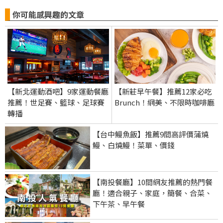
你可能感興趣的文章
【新北運動酒吧】9家運動餐廳
【新莊早午餐】推薦12家必吃
推薦！世足賽、籃球、足球賽
Brunch！網美、不限時咖啡廳
轉播
【台中鰻魚飯】推薦9間高評價蒲燒
鰻、白燒鰻！菜單、價錢
【南投餐廳】10間網友推薦的熱門餐
廳！適合親子、家庭，簡餐、合菜、
下午茶、早午餐