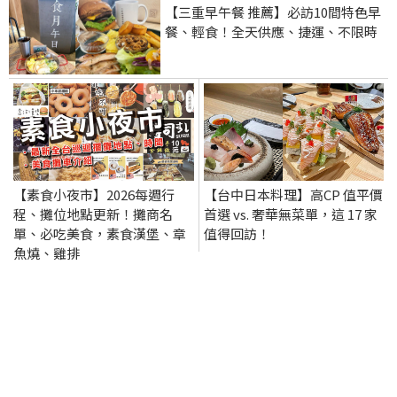
【三重早午餐 推薦】必訪10間特色早
餐、輕食！全天供應、捷運、不限時
【素食小夜市】2026每週行
【台中日本料理】高CP 值平價
程、攤位地點更新！攤商名
首選 vs. 奢華無菜單，這 17 家
單、必吃美食，素食漢堡、章
值得回訪！
魚燒、雞排