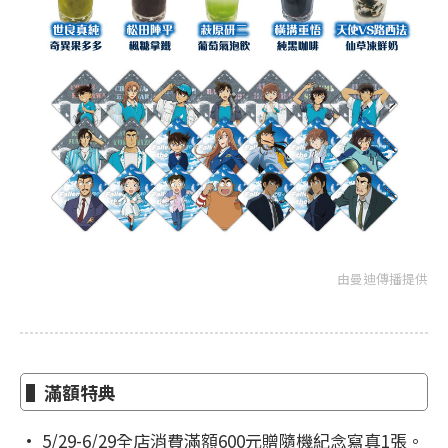
由曼迪傳播提供
▌滿額特典
• 5/29-6/29全店消費滿額600元贈隨機紀念寫真1張。