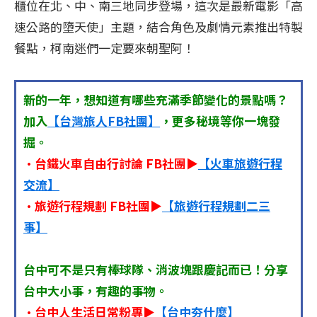
櫃位在北、中、南三地同步登場，這次是最新電影「高
速公路的墮天使」主題，結合角色及劇情元素推出特製
餐點，柯南迷們一定要來朝聖阿！
新的一年，想知道有哪些充滿季節變化的景點嗎？
加入
【台灣旅人FB社團】
，更多秘境等你一塊發
掘。
•台鐵火車自由行討論 FB社團▶
【火車旅遊行程
交流】
•旅遊行程規劃 FB社團▶
【旅遊行程規劃二三
事】
台中可不是只有棒球隊、消波塊跟慶記而已！分享
台中大小事，有趣的事物。
•台中人生活日常粉專▶
【台中夯什麼】