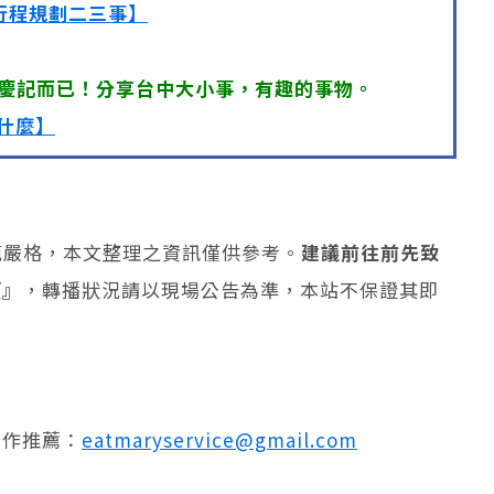
行程規劃二三事】
慶記而已！分享台中大小事，有趣的事物。
什麼】
規範嚴格，本文整理之資訊僅供參考。
建議前往前先致
權』
，轉播狀況請以現場公告為準，本站不保證其即
合作推薦：
eatmaryservice@gmail.com