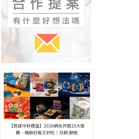
【質感中秋禮盒】2026網友評選10大推
薦，精緻好看又好吃！月餅/餅乾