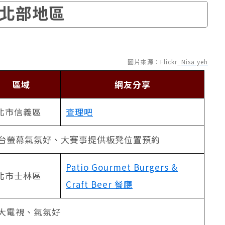
北部地區
圖片來源：Flickr_
Nisa yeh
區域
網友分享
北市信義區
查理吧
台螢幕氣氛好、大賽事提供板凳位置預約
Patio Gourmet Burgers &
北市士林區
Craft Beer 餐廳
大電視、氣氛好