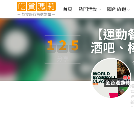
首頁
熱門活動
國內旅遊
【運動
1
2
5
酒吧、
雄、桃
分享
經
世
評
新
八