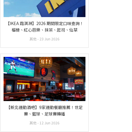
【IKEA 霜淇淋】2026 期間限定口味查詢！
榴槤、紅心芭樂、抹茶、起司、仙草
其他
- 23 Jun 2026
【新北運動酒吧】9家運動餐廳推薦！世足
賽、籃球、足球賽轉播
其他
- 12 Jun 2026