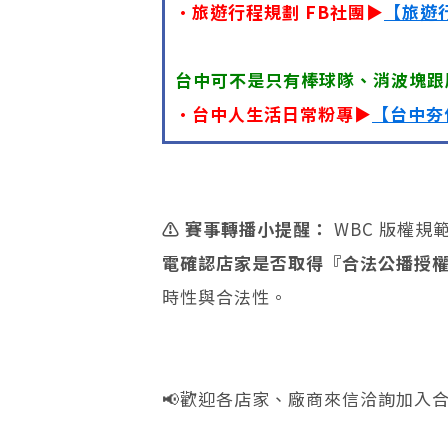
•旅遊行程規劃 FB社團▶
【旅遊
台中可不是只有棒球隊、消波塊跟
•台中人生活日常粉專▶
【台中夯
⚠️ 賽事轉播小提醒：
WBC 版權
電確認店家是否取得『合法公播授
時性與合法性。
📢歡迎各店家、廠商來信洽詢加入