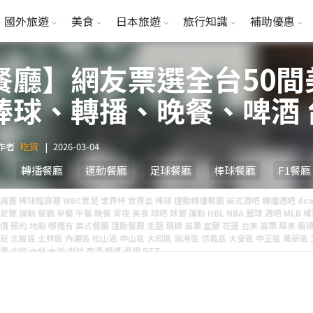
國外旅遊
美食
日本旅遊
旅行知識
補助優惠
餐廳】網友票選全台50間
棒球、轉播、晚餐、啤酒
園、台南、新竹、嘉義 、
作者
吃貨
|
2026-03-04
轉播餐廳
運動餐廳
足球餐廳
棒球餐廳
F1餐廳
典賽 棒球經典賽 WBC世足 世界杯 世界盃 棒球 運動轉播餐廳 英式酒吧 轉播酒吧 dcar
足賽 運動 餐廳 早餐 午餐 晚餐 宵夜 美食 球吧 球賽 運動 HBL NBA 籃球 酒吧 MLB 
價 預約 地點 哪裡有 美式餐廳 運動餐廳 主題 飛鏢 苗栗 宜蘭 花蓮 台東 苗栗 屏東 板橋
莊 北投區 士林區 內湖區 松山區 中山區 大同區 南港區 信義區 大安區 中正區 萬華區
里 中和 士林 土城 樹林 直播 轉播 電視 PTT