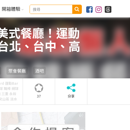
開箱體驗
美式餐廳！運動
 台北、台中、高
足球 、推薦
聚會餐廳
酒吧
d 運動Bar
棒球 職棒 網球
 三重 永和
37
分享
 文山區 淡水