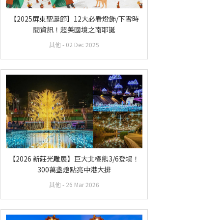
【2025屏東聖誕節】12大必看燈飾/下雪時
間資訊！超美國境之南耶誕
其他
- 02 Dec 2025
【2026 新莊光雕展】巨大北極熊3/6登場！
300萬盞燈點亮中港大排
其他
- 26 Mar 2026