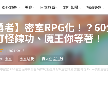
國外旅遊
美食
日本旅遊
旅行知識
補助優惠
勇者】密室RPG化！？6
打怪練功、魔王你等著！
瑪莉
|
2021-09-13
台中密室
密室逃脫
真人密室逃脫
中密室 RPG密室 台中異世客 特殊玩法 道具 好玩密室推薦 男生 打怪 Escer異世客