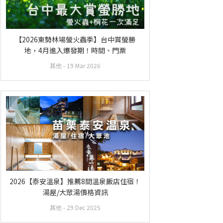
【2026東勢林場螢火蟲季】台中賞螢勝
地，4月進入爆發期！時間、門票
其他
- 19 Mar 2026
2026【泰安溫泉】推薦8間溫泉飯店住宿！
湯屋/大眾湯價格資訊
其他
- 29 Dec 2025