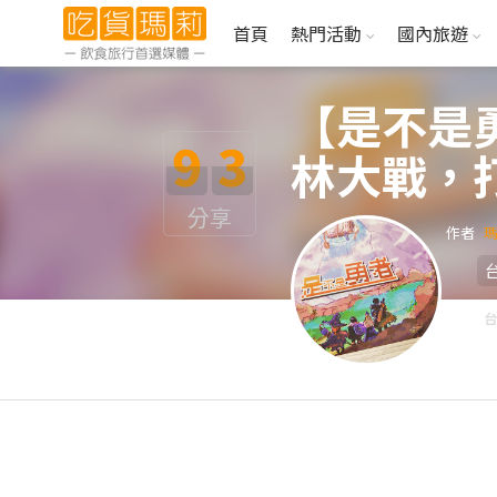
首頁
熱門活動
國內旅遊
【是不是
9
3
林大戰，
分享
作者
台