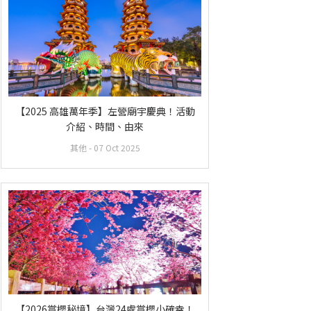
【2025 高雄萬年季】左營廟宇慶典！活動
介紹、時間、由來
其他
- 07 Oct 2025
【2026賞櫻秘境】台灣24處賞櫻小確幸！