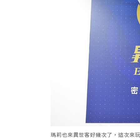
瑪莉也來異世客好幾次了，這次來