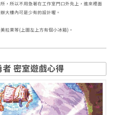
廁所，所以不用急著在工作室門口外先上，進來裡面
商辦大樓內可是少有的設計喔。
美粒果等(上圖左上方有個小冰箱)。
勇者 密室遊戲心得