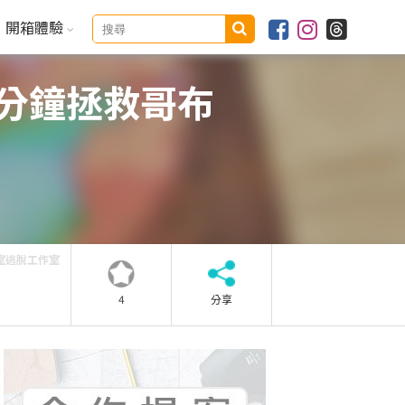
開箱體驗
0分鐘拯救哥布
密室逃脫工作室
4
分享