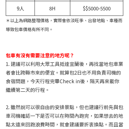
9人
8H
$$5000-5500
＊以上為網路整理價格，實際會依淡旺季、出發地點、車種而
導致包車價格有所不同。
包車有沒有需要注意的地方呢？
1. 建議可以利用大眾工具抵達宜蘭後，再找當地包車業
者會比跨縣市來的便宜。就算包2日也不用負責司機的
食宿問題，今天行程完畢Check in後，隔天再來載你
繼續第二天的行程。
2. 雖然說可以很自由的安排景點，但也建議行前先與包
車司機確認一下是否可以在時間內跑完，如果想去的地
點太遠來回跑浪費時間，就會建議要折衷換點。而且當