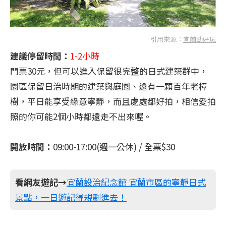
引用來源：
宜蘭勁好玩
建議停留時間：
1-2小時
門票30元，但可以進入保留很完整的日式建築群中，
園區保留日治時期的建築與庭園、還有一顆百年老樟
樹，平日能享受綠意寧靜，而且處處都好拍，相信愛拍
照的你可能2個小時都還走不出來喔。
開放時間：
09:00-17:00(週一公休) / 全票$30
看網友遊記→
宜蘭設治紀念館 宜蘭市區的寧靜日式
景點，一日遊記得規劃進去！