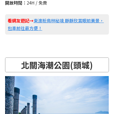
開放時間：
24H / 免費
看網友遊記→
東澳粉鳥林秘境 靜靜欣賞眼前美景，
包車前往最方便！
北關海潮公園(頭城)