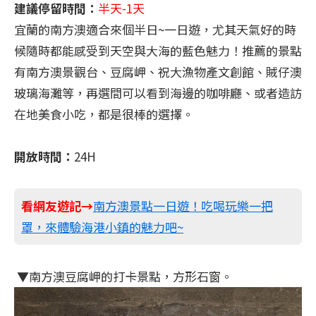
建議停留時間：
半天-1天
宜蘭的南方澳適合來個半日~一日遊，尤其天氣好的時
候隨時都能感受到天空與大海的藍色魅力！推薦的景點
有南方澳景觀台、豆腐岬、祝大漁物產文創館、賊仔澳
玻璃海灘等，再選間可以看到海邊的咖啡廳、或者造訪
在地美食小吃，都是很棒的選擇。
開放時間：
24H
看網友遊記→
南方澳景點一日遊！吃喝玩樂一把
罩，來體驗海港小鎮的魅力吧~
​ ▼南方澳豆腐岬的打卡景點，方形石窗。