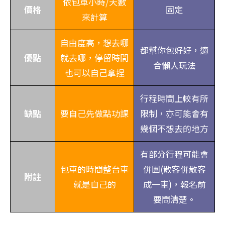
依包車小時/天數
價格
固定
來計算
自由度高，想去哪
都幫你包好好，適
優點
就去哪，停留時間
合懶人玩法
也可以自己拿捏
行程時間上較有所
缺點
要自己先做點功課
限制，亦可能會有
幾個不想去的地方
有部分行程可能會
包車的時間整台車
併團(散客併散客
附註
就是自己的
成一車)，報名前
要問清楚。