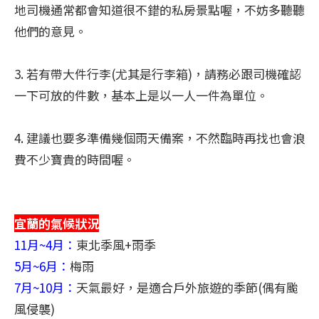
地司機通常都會知道很不錯的私房景點喔，不妨多聽聽
他們的意見。
3. 若有帶大件行李(尤其是行李箱)，請務必跟司機確認
一下可放的件數，基本上是以一人一件為單位。
4. 建議也要多準備幾個雨天備案，不然臨時再找也會浪
費不少寶貴的時間喔。
宜蘭的氣候狀況
11月~4月：
東北季風+雨季
5月~6月：
梅雨
7月~10月：
天氣最好，是適合戶外旅遊的季節(偶有颱
風侵襲)