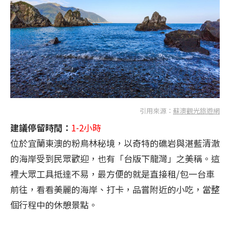
引用來源：
蘇澳觀光旅遊網
建議停留時間：
1-2小時
位於宜蘭東澳的粉鳥林秘境，以奇特的礁岩與湛藍清澈
的海岸受到民眾歡迎，也有「台版下龍灣」之美稱。這
裡大眾工具抵達不易，最方便的就是直接租/包一台車
前往，看看美麗的海岸、打卡，品嘗附近的小吃，當整
個行程中的休憩景點。