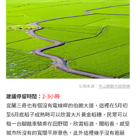
引用來源：
冬山鄉觀光旅遊網
建議停留時間：
2-3小時
宜蘭三奇也有個沒有電線桿的伯朗大道，這裡在5月初
至6月底稻子成熟時可以欣賞大片黃金稻穗，民眾可以
租一台腳踏車騎乘在田野間，欣賞稻浪、聞稻香，感受
城市所沒有的寬闊平原景色，此外這裡幾乎沒有遮蔽