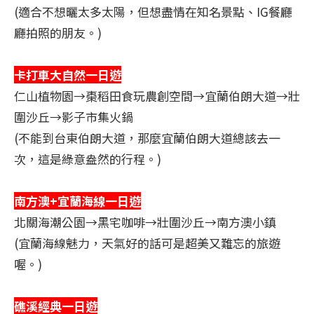
(適合不想曬太多太陽，但想盡情在知名景點、IG餐廳
廳拍照的朋友。)
卡打車大自然一日遊
仁山植物園→棗稻田食玩農創空間→宜蘭伯朗大道→壯
圍沙丘→影子市集火鍋
(不能到台東伯朗大道，那麼宜蘭伯朗大道總該去一
次，這是綠意盎然的行程。)
南方澳+宜蘭海線一日遊
北關海潮公園→黑宅咖啡→壯圍沙丘→南方澳小鎮
(宜蘭海線魅力，天氣好的話可是超美又難忘的旅遊
喔。)
礁溪經典一日遊