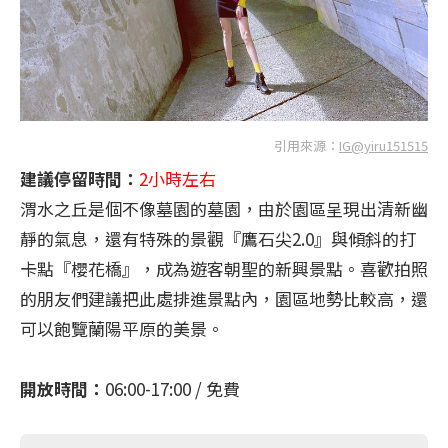
引用來源：
IG@yiru151515
建議停留時間：
2小時左右
渭水之丘是個不像墓園的墓園，由於園區呈現出清新幽
靜的氣息，還有特殊的景觀『鷹石尖2.0』與傾斜的打
卡點『櫻花橋』，成為遊客朝聖的新興景點。喜歡拍照
的朋友們建議把此處排進景點內，園區地勢比較高，還
可以飽覽蘭陽平原的美景。
開放時間：
06:00-17:00 / 免費