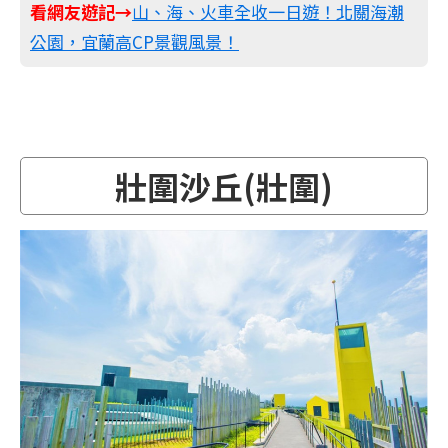
看網友遊記→
山、海、火車全收一日遊！北關海潮
公園，宜蘭高CP景觀風景！
壯圍沙丘(壯圍)