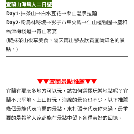
宜蘭山海鐵人二日遊
Day1-
抹茶山→白水豆花→樂山溫泉拉麵
Day2-
粉鳥林秘境→影子市集火鍋→仁山植物園→慶和
橋津梅棧道→青山茗宴
(爬抹茶山後享美食，隔天再出發去欣賞宜蘭知名的景
點。)
▼▼宜蘭景點推薦▼▼
宜蘭有那麼多地方可以玩，該如何選擇玩樂地點呢？宜
蘭不只平地、上山好玩，海線的景色也不少，以下推薦
幾個最能代表宜蘭的景點，來打張卡代表你來過，最重
要的是希望大家都能在景點中留下各種美好的回憶。