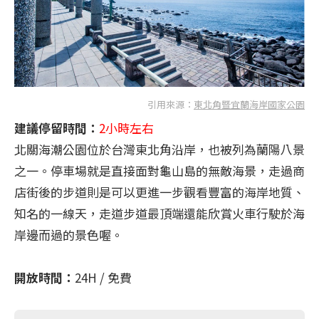
引用來源：
東北角暨宜蘭海岸國家公園
建議停留時間：
2小時左右
北關海潮公園位於台灣東北角沿岸，也被列為蘭陽八景
之一。停車場就是直接面對龜山島的無敵海景，走過商
店街後的步道則是可以更進一步觀看豐富的海岸地質、
知名的一線天，走道步道最頂端還能欣賞火車行駛於海
岸邊而過的景色喔。
開放時間：
24H / 免費