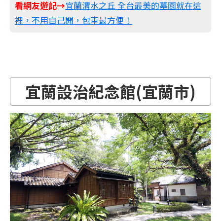
看網友遊記→
宜蘭渭水之丘 全台最美的墓園就在這
裡，不用自己開，包車最方便！
宜蘭設治紀念館(宜蘭市)