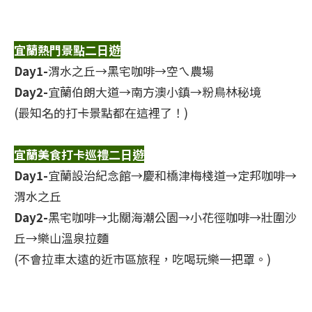
宜蘭熱門景點二日遊
Day1-
渭水之丘→黑宅咖啡→空ㄟ農場
Day2-
宜蘭伯朗大道→南方澳小鎮→粉鳥林秘境
(最知名的打卡景點都在這裡了！)
宜蘭美食打卡巡禮二日遊
Day1-
宜蘭設治紀念館→慶和橋津梅棧道→定邦咖啡→
渭水之丘
Day2-
黑宅咖啡→北關海潮公園→小花徑咖啡→壯圍沙
丘→樂山溫泉拉麵
(不會拉車太遠的近市區旅程，吃喝玩樂一把罩。)