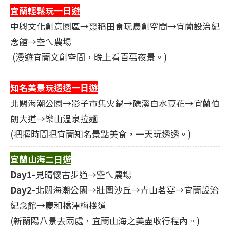
宜蘭輕鬆玩一日遊
​​​​​​中興文化創意園區→棗稻田食玩農創空間→宜蘭設治紀
念館→空ㄟ農場
(漫遊宜蘭文創空間，晚上看百萬夜景。)
知名美景玩透透一日遊
北關海潮公園→影子市集火鍋→礁溪白水豆花→宜蘭伯
朗大道→樂山溫泉拉麵
(把握時間把宜蘭知名景點美食，一天玩透透。)
宜蘭山海二日遊
Day1-
見晴懷古步道→空ㄟ農場
Day2-
北關海潮公園→壯圍沙丘→青山茗宴→宜蘭設治
紀念館→慶和橋津梅棧道
(新蘭陽八景去兩處，宜蘭山海之美盡收行程內。)