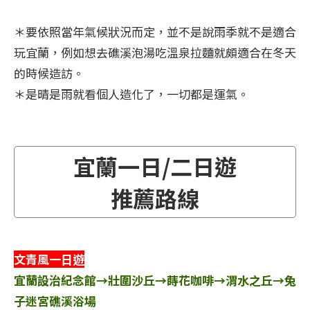
＊要依照當年氣候狀況而定，並不是說雨季就不是適合
玩宜蘭，例如想去礁溪泡湯吃溫泉拉麵就頗適合在冬天
的時候造訪。
＊是晴是雨就看個人造化了，一切都是運氣。
宜蘭一日/二日遊
推薦路線
文青風一日遊
宜蘭設治紀念館→壯圍沙丘→蒔花咖啡→渭水之丘→兔
子迷宮礁溪浴場​