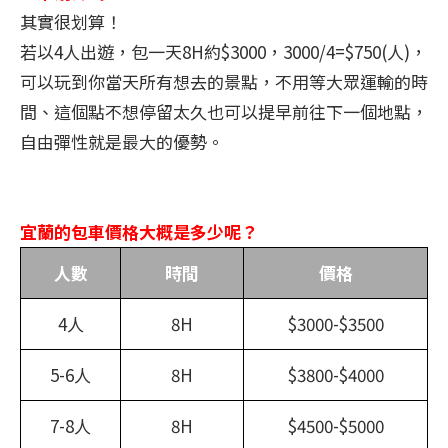
其實很划算！
若以4人出遊，包一天8H約$3000，3000/4=$750(人)，
可以玩到你當天所有想去的景點，不用等大眾運輸的時
間、這個點不想停留太久也可以提早前往下一個地點，
自由彈性就是最大的優勢。
宜蘭的包車價格大概是多少呢？
人數
時間
價格
4人
8H
$3000-$3500
5-6人
8H
$3800-$4000
7-8人
8H
$4500-$5000