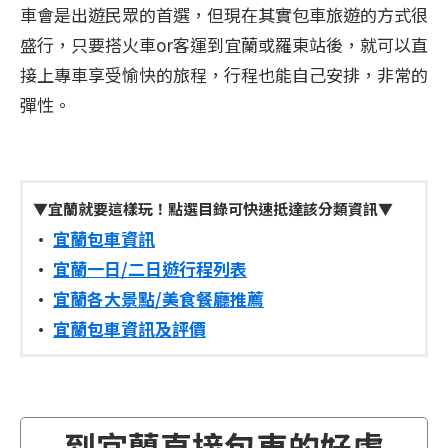
車會是出遊民眾的首選，但現在其實包車旅遊的方式很
盛行，只要搭火車or客運到宜蘭或羅東站後，就可以直
接上專車享受愉快的旅程，行程也能自己安排，非常的
彈性。
▼宜蘭就要這樣玩！點選目錄可快速抵達該分類資訊▼
•
宜蘭包車資訊
•
宜蘭一日/二日遊行程列表
•
宜蘭各大景點/美食餐廳推薦
•
宜蘭包車資訊及評價​​
到宜蘭直接包車的好處