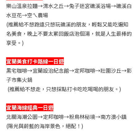
樂山溫泉拉麵→渭水之丘→兔子迷宮礁溪浴場​→礁溪白
水豆花→空ㄟ農場
(推薦給不想跑遠只想玩礁溪的朋友，輕鬆又能吃遍知
名美食，晚上不要太累回飯店泡個湯，就是人生最棒的
享受。)
宜蘭美食打卡路線一日遊
黑宅咖啡→宜蘭設治紀念館→定邦咖啡→​壯圍沙丘→影
子市集火鍋
(推薦給不想走，只想採點打卡吃吃喝喝的朋友。)
宜蘭海線經典一日遊
​​​​​​北關海潮公園​→定邦咖啡→粉鳥林秘境→南方澳小鎮
(陽光與蔚藍的海岸景色，絕配！)