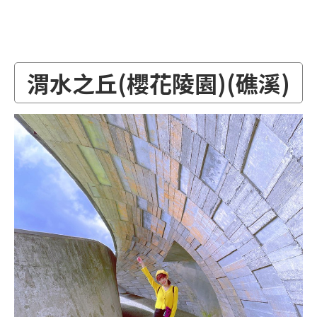
渭水之丘(櫻花陵園)(礁溪)