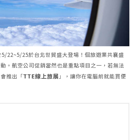
於5/22~5/25於台北世貿盛大登場！個旅遊業共襄盛
活動。航空公司促銷當然也是重點項目之一，若無法
TTE線上旅展
也會推出「
」，讓你在電腦前就能買便