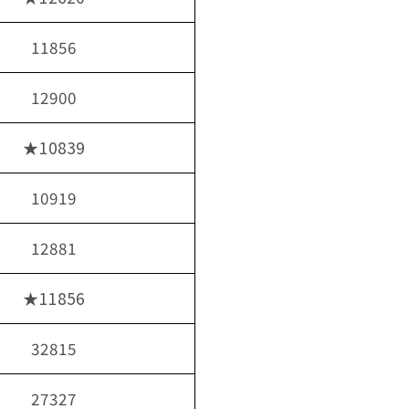
11856
12900
★10839
10919
12881
★11856
32815
27327