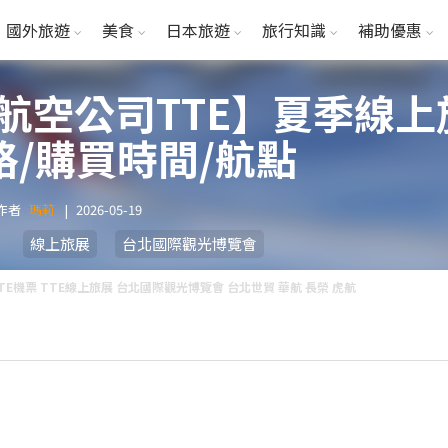
國外旅遊
美食
日本旅遊
旅行知識
補助優惠
6航空公司TTE】夏季線
格/購買時間/航點
作者
瑪莉
|
2026-05-19
線上旅展
台北國際觀光博覽會
TE機票 TTE線上旅展 台北國際觀光博覽會 台北世貿 華航 長榮 虎航