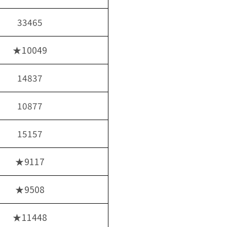
33465
★10049
14837
10877
15157
★9117
★9508
★11448