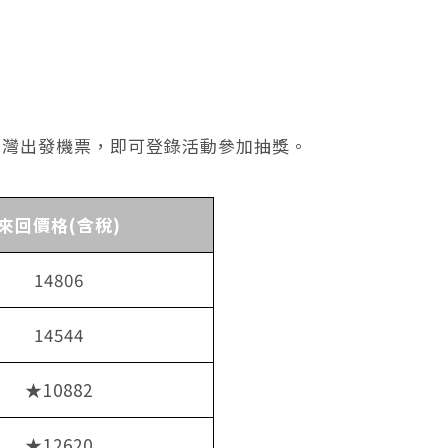
台灣出發機票，即可登錄活動參加抽獎。
來回價格(含稅)
14806
14544
★10882
★12620