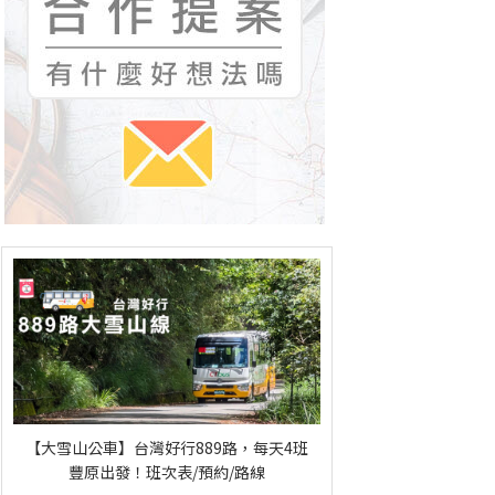
【大雪山公車】台灣好行889路，每天4班
豐原出發！班次表/預約/路線