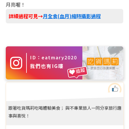
月亮喔！
詳細過程可見→
月全食(血月)縮時攝影過程
ID：eatmary2020
我們也有IG嘍
追蹤
跟著吃貨瑪莉吃喝體驗美食； 與不專業旅人一同分享旅行趣
事與喜悅！