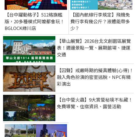
【台中躍動格子】512格旗艦
【國內航線行李規定】飛機免
版，20多種模式阿嬤都會玩！
費行李有幾公斤？液體能帶多
BGLOCK綠川店
少？
【華山展覽】2026台北文創園區展覽
表！週邊景點一覽、展期館場、捷運
交通
【囚聲】戒嚴時期的擬真體驗(心得)！
融入角色扮演的密室逃脫，NPC有精
彩演出
【台中螢火蟲】9大賞螢秘境不私藏！
免費導覽、住宿資訊、露營活動