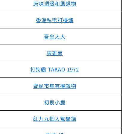
原味頂級和風鍋物
香港私宅打邊爐
吾皇大大
東雛菊
打狗霸 TAKAO 1972
齊民市集有機鍋物
初衷小鹿
紅九九個人鴛鴦鍋