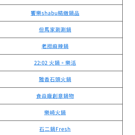
饗樂shabu精緻鍋品
但馬家涮涮鍋
老撈麻辣鍋
22:02 火鍋。樂活
雅香石頭火鍋
食焱廠創意鍋物
樂崎火鍋
石二鍋Fresh