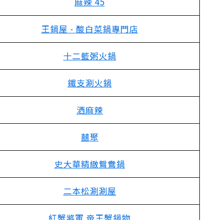
麻辣 45
王鍋屋 - 酸白菜鍋專門店
十二籃粥火鍋
鐵支涮火鍋
洒麻辣
囍聚
史大華精緻鴛鴦鍋
二本松涮涮屋
紅蟹將軍 帝王蟹鍋物