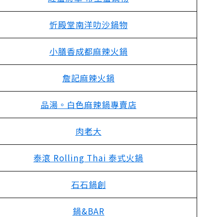
忻殿堂南洋叻沙鍋物
小膳香成都麻辣火鍋
詹記麻辣火鍋
品湯。白色麻辣鍋專賣店
肉老大
泰滾 Rolling Thai 泰式火鍋
石石鍋創
鍋&BAR