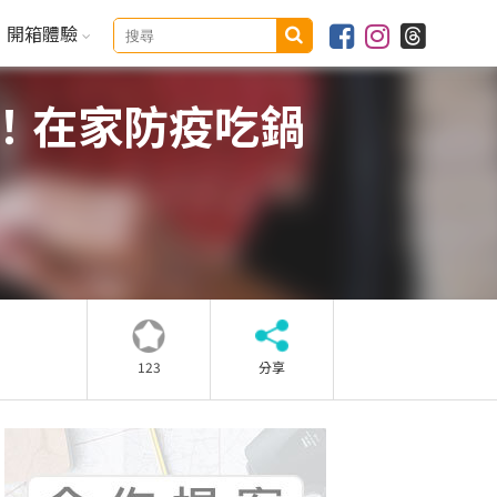
開箱體驗
！在家防疫吃鍋
123
分享