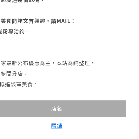
美食開箱文有興趣，請MAIL：
或粉專洽詢。
店家最新公布優惠為主，本站為純整理。
有多間分店。
速抵達該區美食。
店名
隱鍋