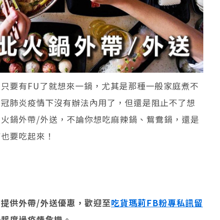
只要有FU了就想來一鍋，尤其是那種一般家庭煮不
新冠肺炎疫情下沒有辦法內用了，但還是阻止不了想
火鍋外帶/外送，不論你想吃麻辣鍋、鴛鴦鍋，還是
疫也要吃起來！
提供外帶/外送優惠，歡迎至
吃貨瑪莉FB粉專私訊留
一起度過疫情危機。