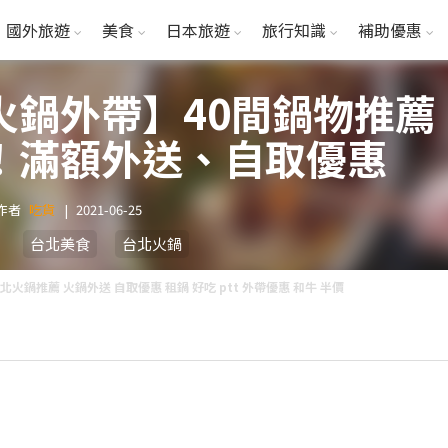
國外旅遊
美食
日本旅遊
旅行知識
補助優惠
火鍋外帶】40間鍋物推薦
！滿額外送、自取優惠
作者
吃貨
|
2021-06-25
台北美食
台北火鍋
北火鍋推薦 火鍋外送 自取優惠 租鍋 好吃 ptt 外帶優惠 和牛 半價