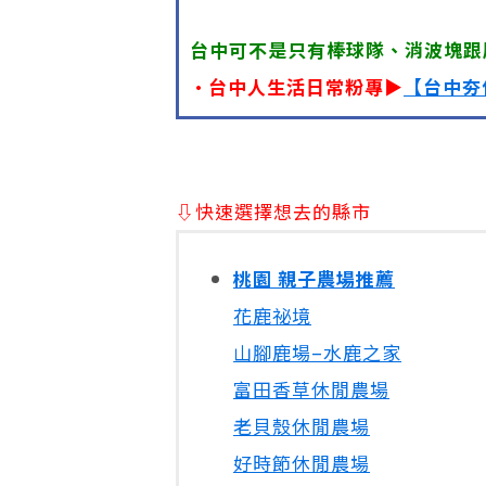
台中可不是只有棒球隊、消波塊跟
•台中人生活日常粉專▶
【台中夯
⇩快速選擇想去的縣市
桃園 親子農場推薦
花鹿祕境
山腳鹿場–水鹿之家
富田香草休閒農場
老貝殼休閒農場
好時節休閒農場