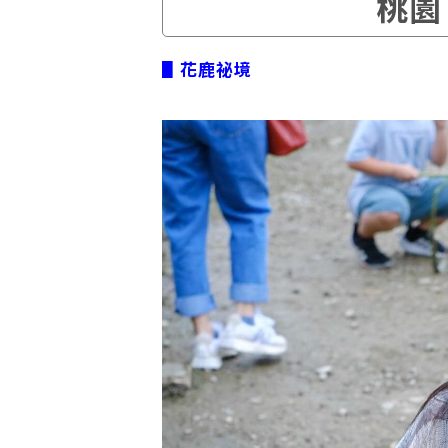
桃園
▋花鹿祕境