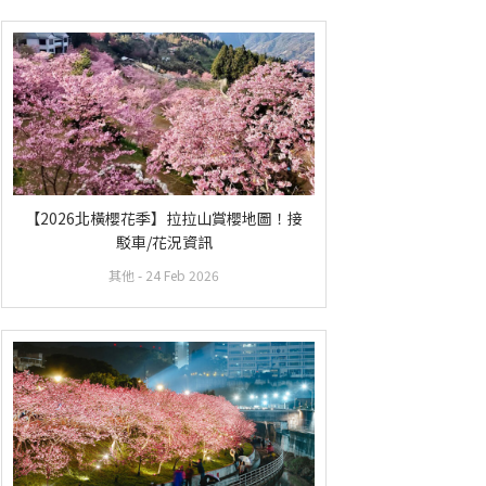
【2026北橫櫻花季】拉拉山賞櫻地圖！接
駁車/花況資訊
其他
- 24 Feb 2026