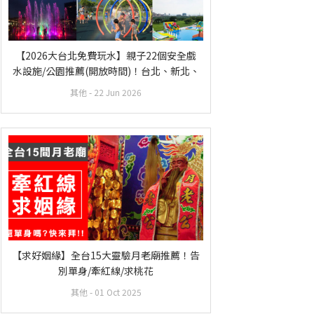
【2026大台北免費玩水】親子22個安全戲
水設施/公園推薦(開放時間)！台北、新北、
基隆
其他
- 22 Jun 2026
【求好姻緣】全台15大靈驗月老廟推薦！告
別單身/牽紅線/求桃花
其他
- 01 Oct 2025