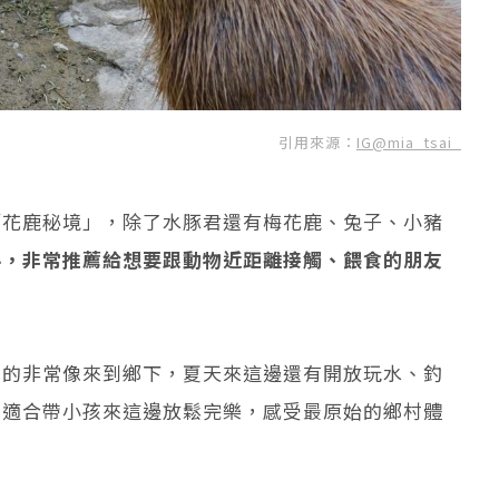
引用來源：
IG@mia_tsai_
「花鹿秘境」，除了水豚君還有梅花鹿、兔子、小豬
料，非常推薦給想要跟動物近距離接觸、餵食的朋友
真的非常像來到鄉下，夏天來這邊還有開放玩水、釣
常適合帶小孩來這邊放鬆完樂，感受最原始的鄉村體