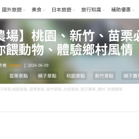
國外旅遊
美食
日本旅遊
旅行知識
補助優惠
農場】桃園、新竹、苗栗必
你餵動物、體驗鄉村風情
作者
Ginger
|
2026-06-09
苗栗景點
親子景點
桃園景點
新竹景點
親子農
子景點,桃園景點 ,苗栗景點 ,新竹景點 ,北部景點 ,親子農場 ,農村 ,休閒農場