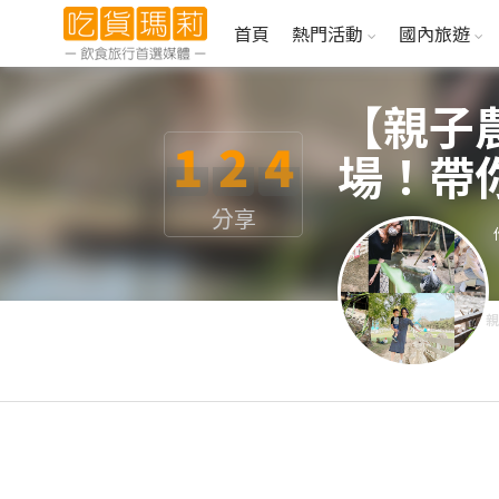
首頁
熱門活動
國內旅遊
【親子
1
2
4
場！帶
分享
親