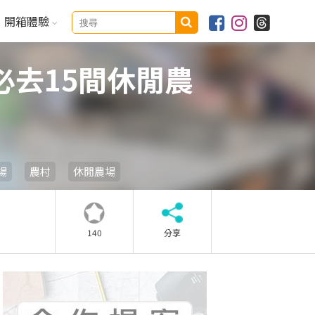
開箱體驗
去15間休閒農
場
農村
休閒農場
140
分享