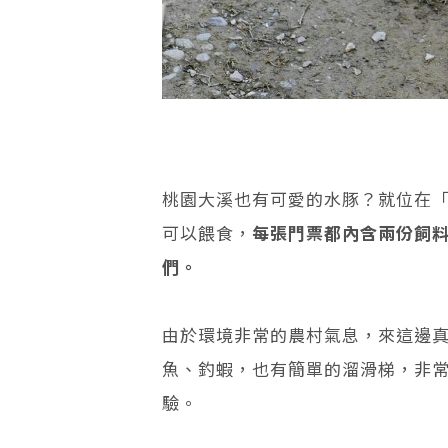
桃園大溪也有可愛的水豚？就位在
可以餵食，
每張門票都內含兩份飼
們。
由於環境非常的農村氣息，來這邊
魚、釣蝦，也有簡單的溜滑梯，非
驗。