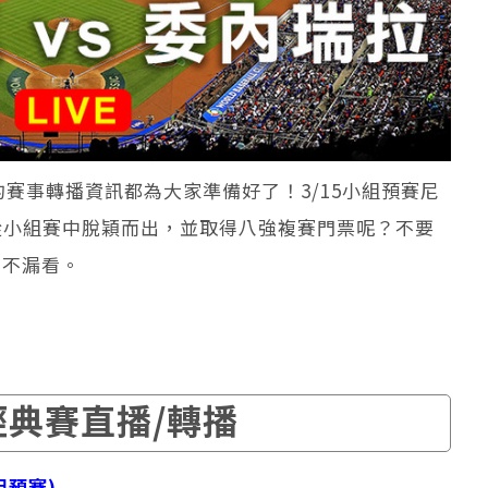
的賽事轉播資訊都為大家準備好了！3/15小組預賽尼
從小組賽中脫穎而出，並取得八強複賽門票呢？不要
對不漏看。
經典賽直播/轉播
組預賽)