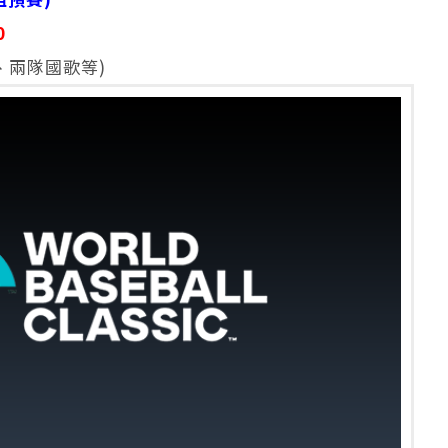
0
、兩隊國歌等)