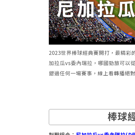
2023世界棒球經典賽開打，最精彩
加拉瓜vs委內瑞拉，哪國勁旅可以
錯過任何一場賽事，線上看轉播絕
棒球
對戰組合：
尼加拉瓜vs委內瑞拉(D