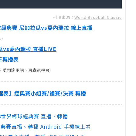
引用來源：
World Baseball Classic
棒球經典賽 尼加拉瓜vs委內瑞拉 線上直播
事）
瓜vs委內瑞拉 直播LIVE
VE轉播表
eo、愛爾達電視、東森電視台)
程表】經典賽小組賽/複賽/決賽 轉播
23世界棒球經典賽 直播、轉播
經典賽直播、轉播 Android 手機線上看