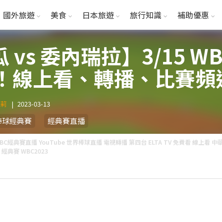
國外旅遊
美食
日本旅遊
旅行知識
補助優惠
 vs 委內瑞拉】3/15 
E！線上看、轉播、比賽頻
瑪莉
|
2023-03-13
棒球經典賽
經典賽直播
BC經典賽直播 YouTube 世界棒球直播 電視轉播 第四台 ELTA TV 免費看 線上看 中華
 經典賽 WBC2023