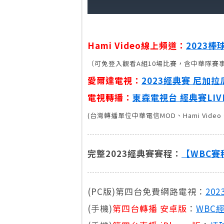
Hami Video線上頻道：
2023
（可免登入觀看A組10場比賽，含中華隊賽
愛爾達電視：
2023經典賽 尼加拉
電視轉播：
東森電視台 經典賽LI
(台灣轉播單位中華電信MOD、Hami Vid
完整2023經典賽賽程：
【WBC賽
​(PC版)第四台免費網路電視：
20
(手機)
第四台轉播 安卓版
：
WBC