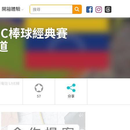
開箱體驗
WBC棒球經典賽
道
電信 LIVE轉
57
分享