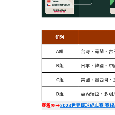
組別
A組
台灣、荷蘭、古
B組
日本、韓國、中
C組
美國、墨西哥、
D組
委內瑞拉、多明
賽程表→
2023世界棒球經典賽 賽