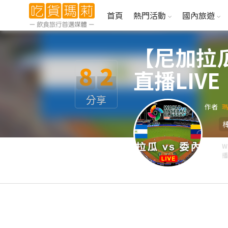
首頁
熱門活動
國內旅遊
【尼加拉瓜
8
2
直播LIV
分享
作者
W
播