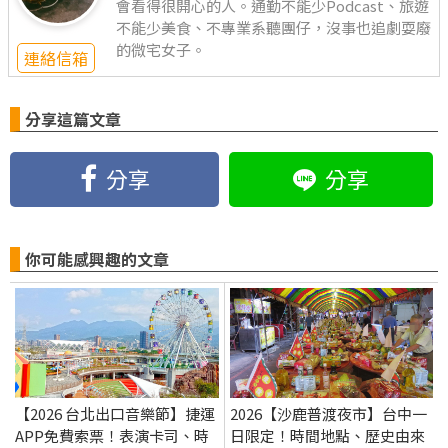
會看得很開心的人。通勤不能少Podcast、旅遊
不能少美食、不專業系聽團仔，沒事也追劇耍廢
的微宅女子。
連絡信箱
分享這篇文章
分享
分享
你可能感興趣的文章
【2026 台北出口音樂節】捷運
2026【沙鹿普渡夜市】台中一
APP免費索票！表演卡司、時
日限定！時間地點、歷史由來