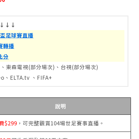
↓↓↓
 世界盃足球賽直播
賽轉播
比分
、東森電視(部分場次)、台視(部分場次)
、ELTA.tv 、FIFA+
說明
費$299
，可完整觀賞104場世足賽事直播。