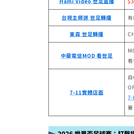
Hami Video 世足直播
$
台視主頻道 世足轉播
有
東森 世足轉播
C
M
中華電信MOD 看世足
看
自
O
7-11實體店面
7
賽
​ ​