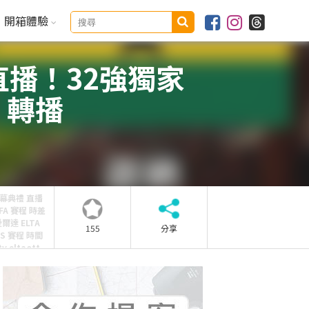
開箱體驗
直播！32強獨家
 轉播
 閉幕典禮 直播
IFA 賽程 時差
爾達 ELTA
155
分享
OS 賽程 時間
 eltaott