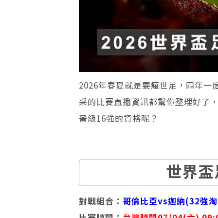
2026年春夏就是要瘋世足，四年一度
采的比賽直播資訊都幫你整理好了
晉級16強的資格呢？
世界盃
對戰組合：
哥倫比亞vs迦納(32強淘
比賽時間：
台灣時間07/04(六) 09: