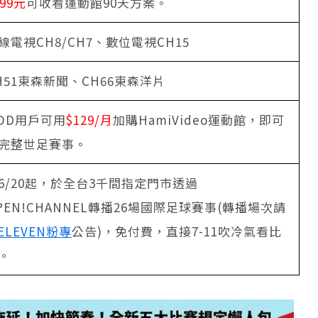
399元
可收看運動館90天方案。
線電視CH8/CH7、數位電視CH15
H51東森新聞、CH66東森洋片
OD用戶可用
$129/月
加購HamiVideo運動館，即可
完整世足賽事。
6/20起，於全台3千間指定門市透過
PEN!CHANNEL轉播26場國際足球賽事(轉播場次請
-ELEVEN粉專
公告)，免付費，直接7-11吹冷氣看比
。