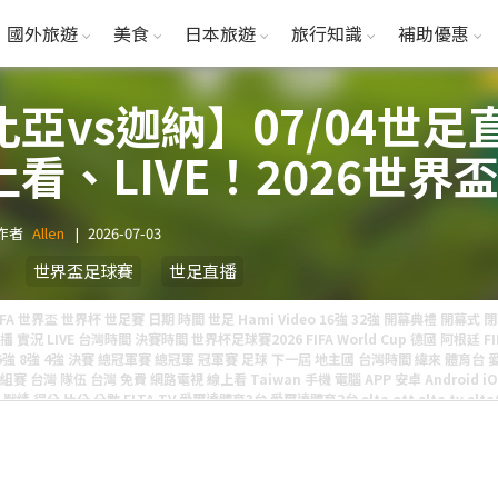
國外旅遊
美食
日本旅遊
旅行知識
補助優惠
亞vs迦納】07/04世足
看、LIVE！2026世界盃
作者
Allen
|
2026-07-03
世界盃足球賽
世足直播
IFA 世界盃 世界杯 世足賽 日期 時間 世足 Hami Video 16強 32強 開幕典禮 開幕式
播 實況 LIVE 台灣時間 決賽時間 世界杯足球賽2026 FIFA World Cup 德國 阿根廷 F
6強 8強 4強 決賽 總冠軍賽 總冠軍 冠軍賽 足球 下一屆 地主國 台灣時間 緯來 體育台 愛
組賽 台灣 隊伍 台灣 免費 網路電視 線上看 Taiwan 手機 電腦 APP 安卓 Android i
 戰績 得分 比分 分數 ELTA TV 愛爾達體育3台 愛爾達體育2台 elta ott elta tv eltatv
TT Dcard Mobile01