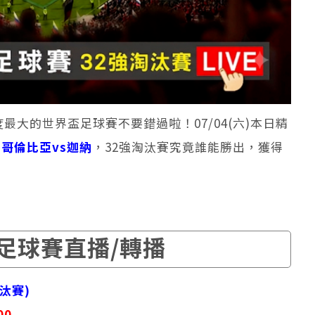
最大的世界盃足球賽不要錯過啦！07/04(六)本日精
，
哥倫比亞vs迦納
，32強淘汰賽究竟誰能勝出，獲得
足球賽直播/轉播
汰賽)
00