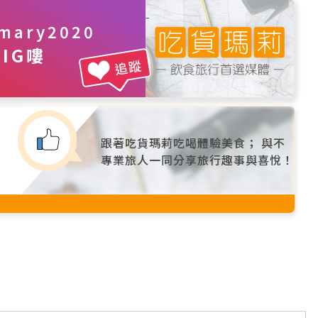
mary2020
IG嘍
追蹤
跟著吃貨瑪莉吃喝體驗美食； 與不
專業旅人一同分享旅行趣事與喜悅！