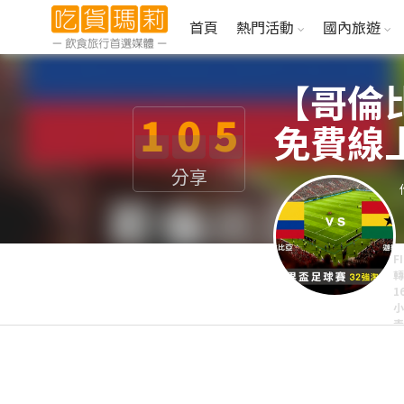
首頁
熱門活動
國內旅遊
【哥倫比
1
0
5
免費線上
分享
F
轉
1
小
表
P