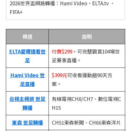
2026世界盃網路轉播：Hami Video、ELTA.tv 、
FIFA+
頻道
說明
ELTA愛爾達看世
付費$299
，可完整觀賞104場世
足
足賽事直播。
Hami Video 世
$399元
可收看運動館90天方
足直播
案。
台視主頻道 世足
有線電視CH8/CH7、數位電視C
轉播
H15
東森 世足轉播
CH51東森新聞、CH66東森洋片