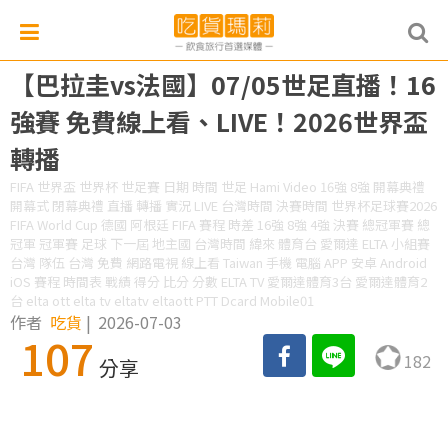
【巴拉圭vs法國】07/05世足直播！16
強賽 免費線上看、LIVE！2026世界盃
轉播
FIFA 世界盃 世界杯 世足賽 日期 時間 世足 Hami Video 16強 8強 開幕典禮
開幕式 閉幕典禮 直播 轉播 實況 LIVE 台灣時間 決賽時間 世界杯足球賽2026
FIFA World Cup 德國 阿根廷 FIFA 賽程 時差 16強 8強 4強 決賽 總冠軍賽 總
冠軍 冠軍賽 足球 下一屆 地主國 台灣時間 緯來 體育台 愛爾達 ELTA 小組賽
台灣 隊伍 台灣 免費 網路電視 線上看 Taiwan 手機 電腦 APP 安卓 Android
iOS 賽程 時間表 戰績 得分 比分 分數 ELTA TV 愛爾達體育3台 愛爾達體育2
台 elta ott elta tv eltatv eltaott PTT Dcard Mobile01
作者
吃貨
|
2026-07-03
107
182
分享