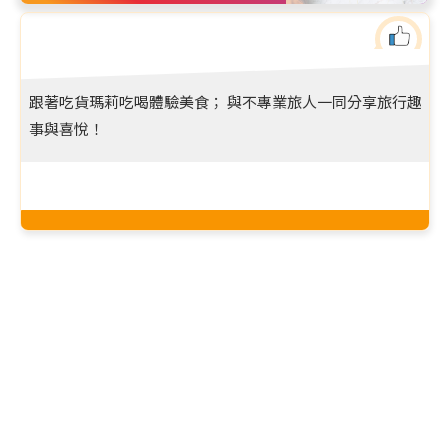
跟著吃貨瑪莉吃喝體驗美食； 與不專業旅人一同分享旅行趣
事與喜悅！