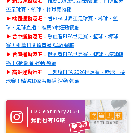
▶ 新北運動酒吧：
推薦10家新北運動餐廳！FIFA世界
盃足球賽、籃球、棒球賽轉播
▶ 桃園運動酒吧：
看
FIFA世界盃足球賽
、
棒球、籃
球、足球直播！推薦5家運動餐廳
▶ 台中運動酒吧：
熱血看
FIFA世足賽
、籃球、棒球
賽！推薦11間追直播 運動 餐廳
▶ 台南運動酒吧：
揪團看
FIFA世足賽
、籃球、棒球轉
播！6間聚會 運動 餐廳
▶ 高雄運動酒吧：
一起瘋
FIFA 2026世足賽
、籃球、棒
球賽！精選10家看轉播 運動 餐廳
ID：eatmary2020
我們也有IG嘍
追蹤