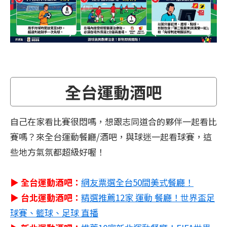
全台運動酒吧
自己在家看比賽很悶嗎，想跟志同道合的夥伴一起看比
賽嗎？來全台運動餐廳/酒吧，與球迷一起看球賽，這
些地方氣氛都超級好喔！
▶ 全台運動酒吧：
網友票選全台50間美式餐廳！
▶ 台北運動酒吧：
精選推薦12家 運動 餐廳！世界盃足
球賽、籃球、足球 直播