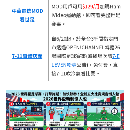
MOD用戶可用
$129/月
加購Ham
中華電信MOD
iVideo運動館，即可看完整世足
看世足
賽事。
自6/20起，於全台3千間指定門
市透過OPEN!CHANNEL轉播26
7-11實體店面
場國際足球賽事(轉播場次請
7-E
LEVEN粉專
公告)，免付費，直
接7-11吹冷氣看比賽。
​ ​