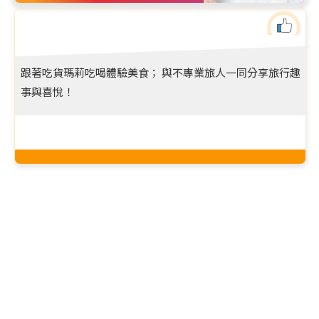
跟著吃貨瑪莉吃喝體驗美食； 與不專業旅人一同分享旅行趣
事與喜悅！