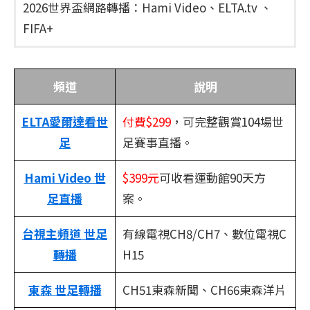
2026世界盃網路轉播：Hami Video、ELTA.tv 、
FIFA+
頻道
說明
ELTA愛爾達看世
付費$299
，可完整觀賞104場世
足
足賽事直播。
Hami Video 世
$399元
可收看運動館90天方
足直播
案。
台視主頻道 世足
有線電視CH8/CH7、數位電視C
轉播
H15
東森 世足轉播
CH51東森新聞、CH66東森洋片