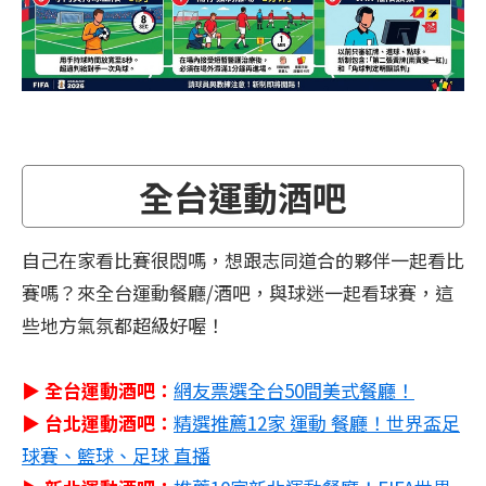
全台運動酒吧
自己在家看比賽很悶嗎，想跟志同道合的夥伴一起看比
賽嗎？來全台運動餐廳/酒吧，與球迷一起看球賽，這
些地方氣氛都超級好喔！
▶ 全台運動酒吧：
網友票選全台50間美式餐廳！
▶ 台北運動酒吧：
精選推薦12家 運動 餐廳！世界盃足
球賽、籃球、足球 直播