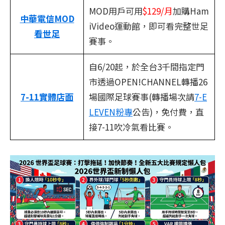
MOD用戶可用
$129/月
加購Ham
中華電信MOD
iVideo運動館，即可看完整世足
看世足
賽事。
自6/20起，於全台3千間指定門
市透過OPEN!CHANNEL轉播26
7-11實體店面
場國際足球賽事(轉播場次請
7-E
LEVEN粉專
公告)，免付費，直
接7-11吹冷氣看比賽。
​ ​