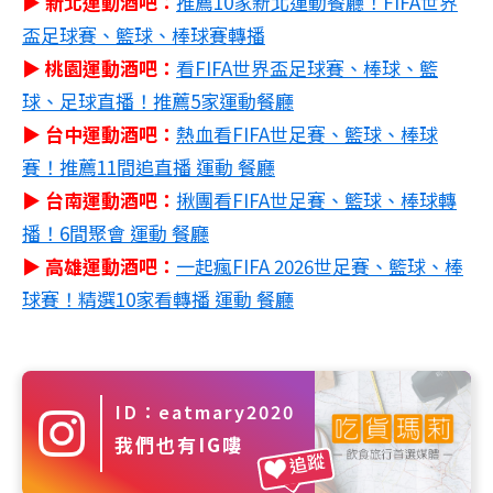
▶ 新北運動酒吧：
推薦10家新北運動餐廳！FIFA世界
盃足球賽、籃球、棒球賽轉播
▶ 桃園運動酒吧：
看
FIFA世界盃足球賽
、
棒球、籃
球、足球直播！推薦5家運動餐廳
▶ 台中運動酒吧：
熱血看
FIFA世足賽
、籃球、棒球
賽！推薦11間追直播 運動 餐廳
▶ 台南運動酒吧：
揪團看
FIFA世足賽
、籃球、棒球轉
播！6間聚會 運動 餐廳
▶ 高雄運動酒吧：
一起瘋
FIFA 2026世足賽
、籃球、棒
球賽！精選10家看轉播 運動 餐廳
ID：eatmary2020
我們也有IG嘍
追蹤