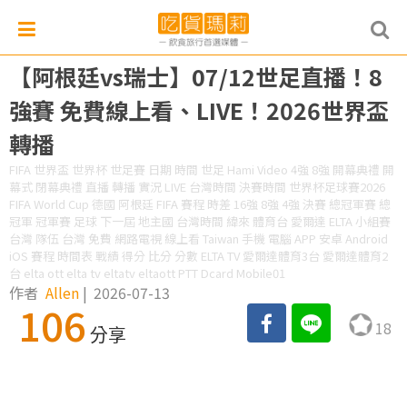
【阿根廷vs瑞士】07/12世足直播！8
強賽 免費線上看、LIVE！2026世界盃
轉播
FIFA 世界盃 世界杯 世足賽 日期 時間 世足 Hami Video 4強 8強 開幕典禮 開
幕式 閉幕典禮 直播 轉播 實況 LIVE 台灣時間 決賽時間 世界杯足球賽2026
FIFA World Cup 德國 阿根廷 FIFA 賽程 時差 16強 8強 4強 決賽 總冠軍賽 總
冠軍 冠軍賽 足球 下一屆 地主國 台灣時間 緯來 體育台 愛爾達 ELTA 小組賽
台灣 隊伍 台灣 免費 網路電視 線上看 Taiwan 手機 電腦 APP 安卓 Android
iOS 賽程 時間表 戰績 得分 比分 分數 ELTA TV 愛爾達體育3台 愛爾達體育2
台 elta ott elta tv eltatv eltaott PTT Dcard Mobile01
作者
Allen
|
2026-07-13
106
18
分享