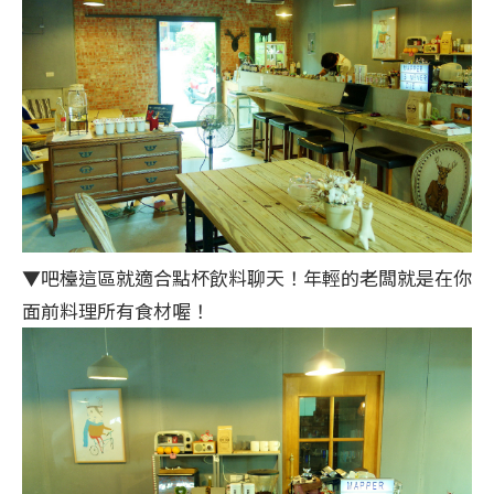
▼吧檯這區就適合點杯飲料聊天！年輕的老闆就是在你
面前料理所有食材喔！