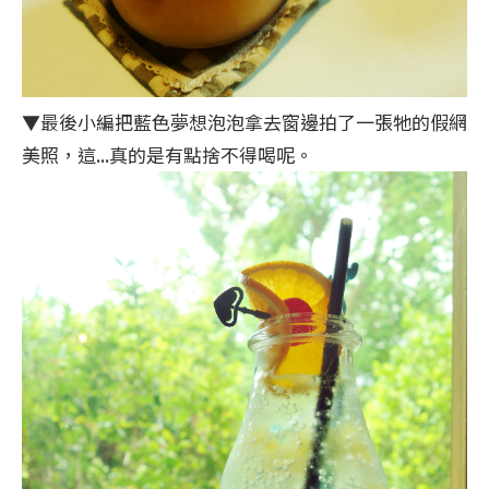
▼最後小編把藍色夢想泡泡拿去窗邊拍了一張牠的假網
美照，這...真的是有點捨不得喝呢。