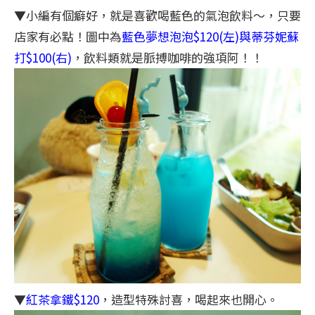
▼小編有個癖好，就是喜歡喝藍色的氣泡飲料～，只要
店家有必點！圖中為
藍色夢想泡泡$120(左)與蒂芬妮蘇
打$100(右)
，飲料類就是脈搏咖啡的強項阿！！
▼
紅茶拿鐵$120
，造型特殊討喜，喝起來也開心。