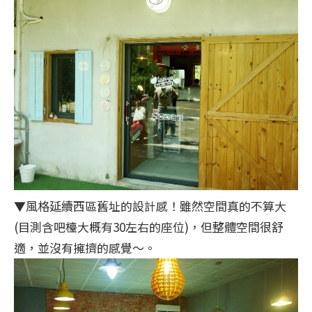
▼風格延續西區舊址的設計感！雖然空間真的不算大
(目測含吧檯大概有30左右的座位)，但整體空間很舒
適，並沒有擁擠的感覺～。