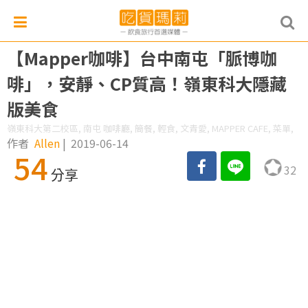
【Mapper咖啡】台中南屯「脈博咖
啡」，安靜、CP質高！嶺東科大隱藏
版美食
嶺東科大第二校區, 南屯 咖啡廳, 簡餐, 輕食, 文青愛, MAPPER CAFE, 菜單,
作者
Allen
|
2019-06-14
54
32
分享