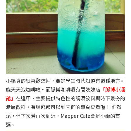
小編真的很喜歡這裡，要是學生時代知道有這種地方可
能天天泡咖啡廳。而脈博咖啡還有間姊妹店
「脈
博
小酒
館」
在逢甲，主要提供特色性的調酒飲料與時下最夯的
漸層飲料，有興趣都可以到它們的專頁查看喔！ 雖然
遠，但下次若再次到近，Mapper Cafe會是小編的首
選。