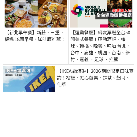
【新北早午餐】新莊、三重 、
【運動餐廳】網友票選全台50
板橋 18間早餐、咖啡廳推薦！
間美式餐廳！運動酒吧、棒
球、轉播、晚餐、啤酒 台北、
台中、高雄、桃園、台南、新
竹、嘉義 、足球 、推薦
【IKEA 霜淇淋】2026 期間限定口味查
詢！榴槤、紅心芭樂、抹茶、起司、
仙草