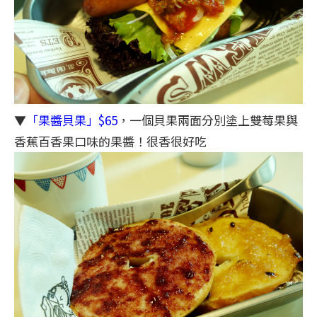
▼
「果醬貝果」$65
，一個貝果兩面分別塗上雙莓果與
香蕉百香果口味的果醬！很香很好吃