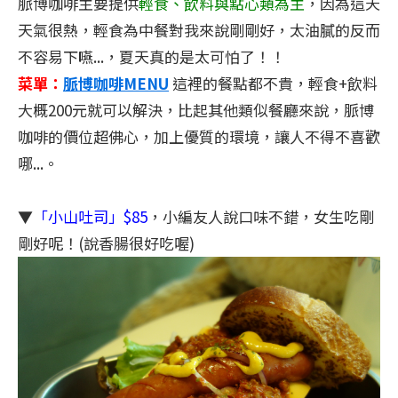
脈博咖啡主要提供
輕食、飲料與點心類為主
，因為這天
天氣很熱，輕食為中餐對我來說剛剛好，太油膩的反而
不容易下嚥...，夏天真的是太可怕了！！
菜單：
脈博咖啡MENU
這裡的餐點都不貴，輕食+飲料
大概200元就可以解決，比起其他類似餐廳來說，脈博
咖啡的價位超佛心，加上優質的環境，讓人不得不喜歡
哪...。
▼
「小山吐司」$85
，小編友人說口味不錯，女生吃剛
剛好呢！(說香腸很好吃喔)