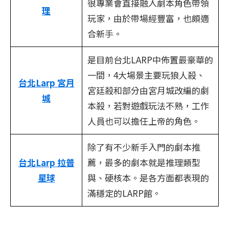
很專業會直接融入劇本角色帶領
理
玩家，由於帶場經豐富，也頗適
合新手。
是目前台北LARP中佈置最豪華的
一間，4大場景主要玩狼人殺、
台北Larp 宮月
宮廷殺和部分由宮月城改編的劇
城
本殺，若對遊戲玩法不熟，工作
人員也可以擔任上帝的角色。
除了有不少新手入門的劇本推
台北Larp 拉普
薦，最多的劇本就是推理類型
星球
與、硬核本。是各方面都表現的
滿穩定的LARP館。