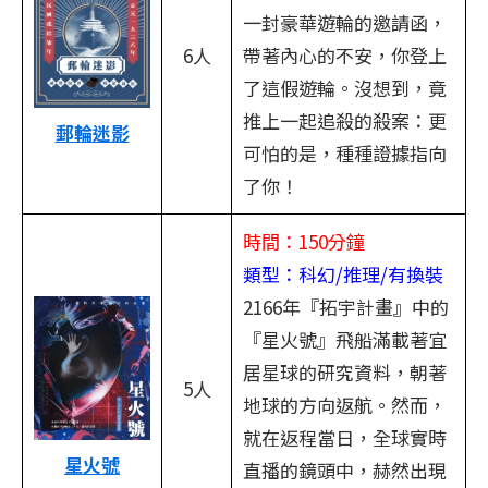
一封豪華遊輪的邀請函，
6人
帶著內心的不安，你登上
了這假遊輪。沒想到，竟
推上一起追殺的殺案：更
郵輪迷影
可怕的是，種種證據指向
了你！
時間：150分鐘
類型：科幻/推理/有換裝
2166年『拓宇計畫』中的
『星火號』飛船滿載著宜
居星球的研究資料，朝著
5人
地球的方向返航。然而，
就在返程當日，全球實時
星火號
直播的鏡頭中，赫然出現