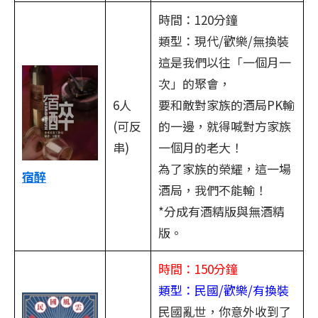
時間：120分鐘
類型：現代/歡樂/無換裝
這是我們以往「一個月一
次」的聚會，
6人
要和敵對家族的酒局PK輸
(可反
的一邊，就得喊對方家族
串)
一個月的老大！
為了家族的榮耀，這一場
宿醉
酒局，我們不能輸！
*分成有酒精版與無酒精
版。
時間：150分鐘
類型：民國/歡樂/有換裝
民國亂世，你意外收到了