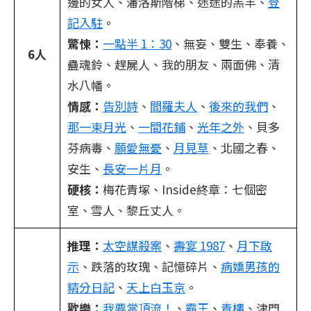
邊的女人、潘洛斯階梯、迷途的羔羊、
登
記入駐
。
驚悚：
一點半 1：30
、無妄、雙生、奉養、
6人
蠱魂鈴、趕屍人、我的朋友、兩面佛、清
水八幡。
情感：
告別詩
、
閻羅夫人
、
後來的我們
、
那一束月光
、
一間花鋪
、
光年之外
、貝多
芬病毒、
願愛無憂
、
月見草
、北國之春、
安生、
長安一片月
。
硬核：
梅花青塚、Inside終章：七個密
室、雪人、黎丘丈人。
推理：
太空謀殺案
、
壽宴 1987
、
月下啟
示
、跌落的玫瑰、記憶碎片、
病嬌男孩的
精分日記
、
天上白玉京
。
歡樂：
我要當頂流！
、
霸王
、
青樓
、津門