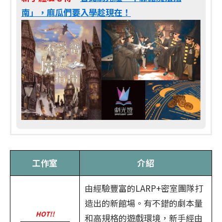
南」，麻瓜們要入學趁現在！
工作室
介紹
由經驗豐富的LARP+密室團隊打
造出的新館場。有不錯的劇本量
HOT!!
和高規格的遊戲環境，新手經由