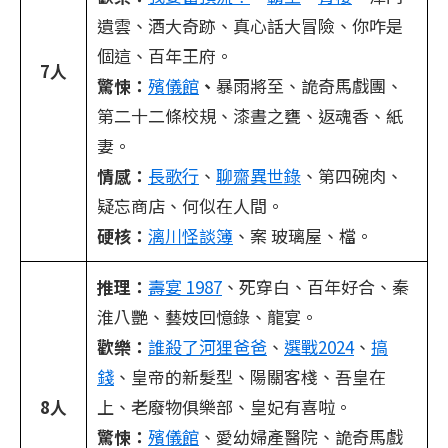
遺雲、酒大奇跡、​真心話大冒險、你咋是
個這、百年王府。
7人
驚悚：
殯儀館
、
暴雨將至、詭奇馬戲團、
第二十二條校規、​漆晝之甕、返魂香、紙
妻。
情感：
長歌行
、
聊齋異世錄
、第四碗肉、
疑忘商店、何似在人間。
硬核：
漓川怪談簿
、案 玻璃屋、​檔。
推理：
壽宴 1987
、死穿白、百年好合、秦
淮八艷、藝妓回憶錄、龍宴。
歡樂：
誰殺了河狸爸爸
、
選戰2024
、
搞
錢
、皇帝的新髮型、陽關客棧、吾皇在
8人
上、老廢物俱樂部、​皇妃有喜啦。
驚悚：
殯儀館
、愛幼婦產醫院、詭奇馬戲