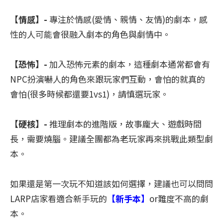
【情感】-
專注於情感(愛情、親情、友情)的劇本，感
性的人可能會很融入劇本的角色與劇情中。
【恐怖】-
加入恐怖元素的劇本，這種劇本通常都會有
NPC扮演嚇人的角色來跟玩家們互動，會怕的就真的
會怕(很多時候都還要1vs1)，請慎選玩家。
【硬核】-
推理劇本的進階版，故事龐大、遊戲時間
長，需要燒腦。建議全團都為老玩家再來挑戰此類型劇
本。
如果還是第一次玩不知道該如何選擇，建議也可以問問
LARP店家看適合新手玩的
【新手本】
or難度不高的劇
本。