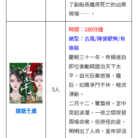
了副船長離奇死亡的凶案
現場……。
時間：180分鐘
類型：古風/陣營歡樂/有
換裝
慶朝三十一年，帝楊遂自
即位後勵精圖治天下太
平。自元后薨逝後，繼
后、妃嬪爭鬥不休，暗流
5人
湧動。
二月十二，驚蟄夜，宮中
娘娘千歲
突起波瀾，一夜之間突發
兩場命案，但奇怪的是，
明明出了人命，皇帝卻沒