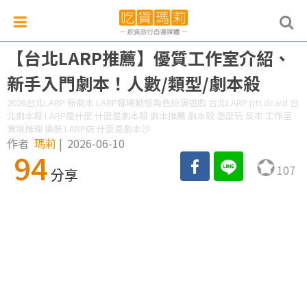
【台北LARP推薦】優質工作室介紹、
新手入門劇本！人數/類型/劇本殺
2026台北LARP 新劇本 LARP臨場動態角色扮演遊戲 台北LARP ptt dcard 台
北劇本殺 LARP是什麼 什麼是劇本殺 劇本推薦 劇本殺 怎麼玩 反串 工作室
實境推理 換裝 LARP店 什麼是劇本沙
作者
瑪莉
|
2026-06-10
94
107
分享