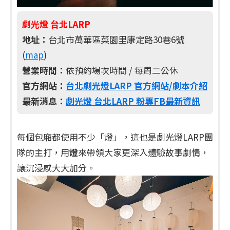
劇光燈 台北LARP
地址：
台北市萬華區菜園里康定路30巷6號
(
map
)
營業時間：
依預約場次時間 / 每周二公休
官方網站：
台北劇光燈LARP 官方網站/劇本介紹
最新消息：
劇光燈 台北LARP 粉專FB最新資訊
每個包廂都使用不少「燈」，這也是劇光燈LARP團
隊的主打，用
燈
來帶領大家更深入體驗故事劇情，
讓沉浸感大大加分。