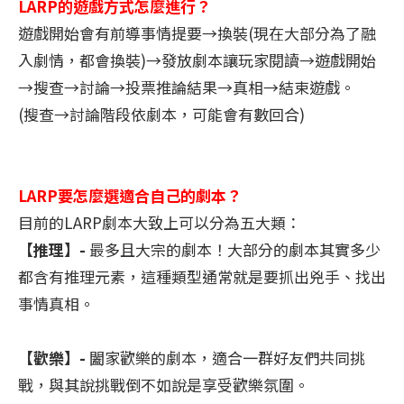
LARP的遊戲方式怎麼進行？
遊戲開始會有前導事情提要→換裝(現在大部分為了融
入劇情，都會換裝)→發放劇本讓玩家閱讀→遊戲開始
→搜查→討論→投票推論結果→真相→結束遊戲。
(搜查→討論階段依劇本，可能會有數回合)
LARP要怎麼選適合自己的劇本？
目前的LARP劇本大致上可以分為五大類：
【推理】-
最多且大宗的劇本！大部分的劇本其實多少
都含有推理元素，這種類型通常就是要抓出兇手、找出
事情真相。
【歡樂】-
闔家歡樂的劇本，適合一群好友們共同挑
戰，與其說挑戰倒不如說是享受歡樂氛圍。