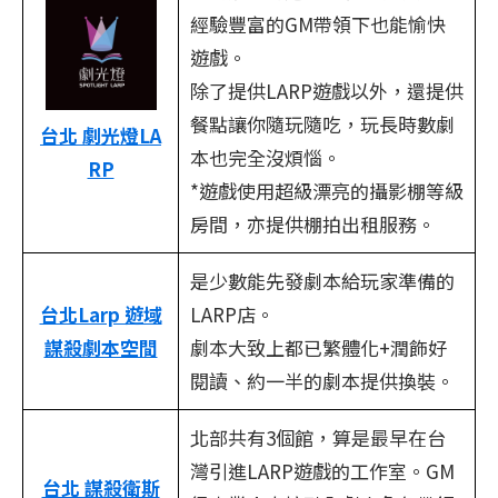
經驗豐富的GM帶領下也能愉快
遊戲。
除了提供LARP遊戲以外，還提供
餐點讓你隨玩隨吃，玩長時數劇
台北 劇光燈LA
本也完全沒煩惱。
RP
*遊戲使用超級漂亮的攝影棚等級
房間，亦提供棚拍出租服務。
是少數能先發劇本給玩家準備的
台北Larp 遊域
LARP店。
謀殺劇本空間
劇本大致上都已繁體化+潤飾好
閱讀、約一半的劇本提供換裝。
北部共有3個館，算是最早在台
灣引進LARP遊戲的工作室。GM
台北 謀殺衛斯