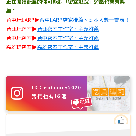
正在閱讀此篇的你可能對「密室逃脫」遊戲也會有興
趣：
台中玩LARP▶
台中LARP店家推薦、劇本人數一覽表！
台北玩密室
▶
台北密室工作室、主題推薦
台中玩密室
▶
台中密室工作室、主題推薦
高雄玩密室
▶
高雄密室工作室、主題推薦
ID：eatmary2020
我們也有IG嘍
追蹤