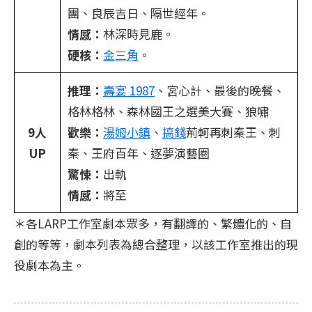
團、良辰吉日、隔世經年。
情感：
林深時見鹿。​​​
硬核：
金三角
。
推理：
壽宴 1987
、宮心計、最後的晚餐、
格林格林、森林國王之選美大賽、狼嘯
9人
歡樂：
湯姆小鎮
、
搞錢
荊軻再刺秦王、刺
UP
秦、王府百年、逐夢演藝圈
驚悚：
出軌
情感：
將至
＊各LARP工作室劇本眾多，有翻譯的、繁體化的、自
創的等等，劇本列表為總合整理，以該工作室推出的現
役劇本為主。