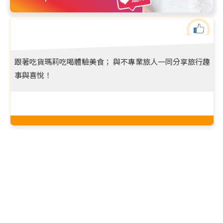
跟著吃貨瑪莉吃喝體驗美食； 與不專業旅人一同分享旅行趣
事與喜悅！