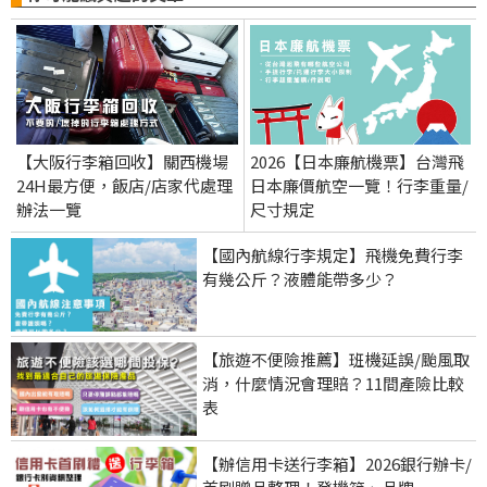
【大阪行李箱回收】關西機場
2026【日本廉航機票】台灣飛
24H最方便，飯店/店家代處理
日本廉價航空一覽！行李重量/
辦法一覽
尺寸規定
【國內航線行李規定】飛機免費行李
有幾公斤？液體能帶多少？
【旅遊不便險推薦】班機延誤/颱風取
消，什麼情況會理賠？11間產險比較
表
【辦信用卡送行李箱】2026銀行辦卡/