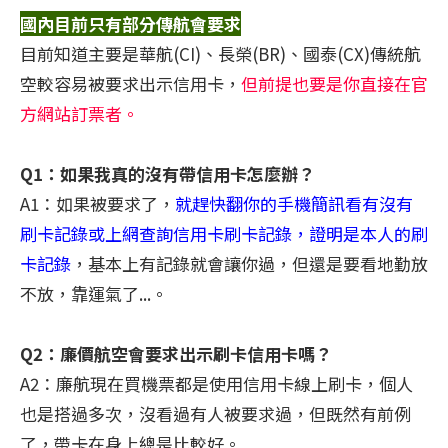
國內目前只有部分傳航會要求
目前知道主要是華航(CI)、長榮(BR)、國泰(CX)傳統航
空較容易被要求出示信用卡，
但前提也要是你直接在官
方網站訂票者。
Q1：如果我真的沒有帶信用卡怎麼辦？
A1：如果被要求了，
就趕快翻你的手機簡訊看有沒有
刷卡記錄或上網查詢信用卡刷卡記錄，證明是本人的刷
卡記錄
，基本上有記錄就會讓你過，但還是要看地勤放
不放，靠運氣了...。
Q2：廉價航空會要求出示刷卡信用卡嗎？
A2：廉航現在買機票都是使用信用卡線上刷卡，個人
也是搭過多次，沒看過有人被要求過，但既然有前例
了，帶卡在身上總是比較好。