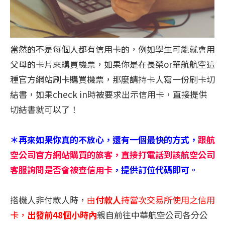
當然的不是每個人都有信用卡的，例如學生可能就會用
父母的卡片來購買機票，如果你是在長榮or華航航空這
種官方網站刷卡購買機票，那麼請持卡人寫一份刷卡切
結書，如果check in時被要求出示信用卡，直接提供
切結書就可以了！
＊再來如果你真的不放心，還有一個最快的方式，
跟航
空公司官方網站購買的旅客，直接打電話到該航空公司
客服詢問是否會被查信用卡
，提供訂位代碼即可。
搭機人非付款人時，
由
付款人
持當次交易所使用之信用
卡，
出發前48個小時內
親自前往中華航空公司各分公