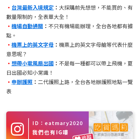
‧
台灣最新入境規定
：
大採購前先想想，不能買的、有
數量限制的，全表單大全！
‧
機場自動通關
：
不只有機場能辦理，全台各地都有據
點。
‧
機票上的英文字母
：
機票上的英文字母艙等代表什麼
意思呢？
‧
想帶小電風扇出國
：
不是每一種都可以帶上飛機，夏
日出國必知小常識！
‧
申辦護照
：
二代護照上路，全台各地辦護照地點一覽
表
ID：eatmary2020
我們也有IG嘍
追蹤