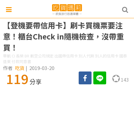
【登機要帶信用卡】刷卡買機票要注
意！櫃台Check in隨機檢查，沒帶重
買！
華航 CI 長榮 BR 航空公司規定 出國帶信用卡 別人代刷 別人的信用卡 國泰
遠東 付款同意書
作者
吃貨
|
2019-03-20
119
143
分享