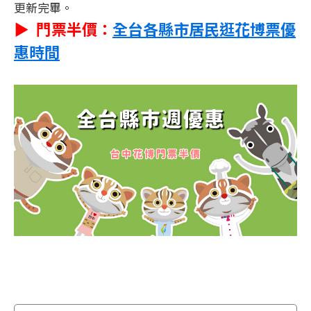
更新完畢。
▶ 門票半價：
全台各縣市居民逛花博票優
惠時間