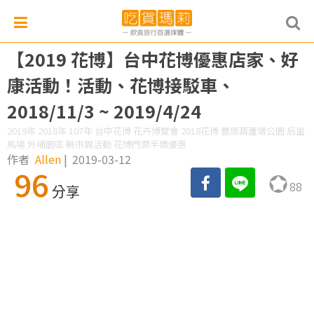
【2019 花博】台中花博優惠店家、好
康活動！活動、花博接駁車、
2018/11/3 ~ 2019/4/24
2019年 2018年 107年 台中花博 花卉博覽會 2018花博 豐原葫蘆墩公園 后里
馬場 外埔園區 縣市周活動 花博門票半價優惠
作者
Allen
|
2019-03-12
96
88
分享