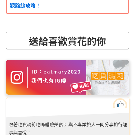
觀路線攻略！
送給喜歡賞花的你
ID：eatmary2020
我們也有IG嘍
追蹤
跟著吃貨瑪莉吃喝體驗美食； 與不專業旅人一同分享旅行趣
事與喜悅！