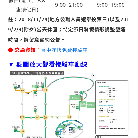
假日(週五、六&
9:00~21:00
9:00~19:00
連續假日)
註：2018/11/24(地方公職人員選舉投票日)以及201
9/2/4(除夕)當天休園；特定節日將視情形調整營運
時間，請留意官網公告。
● 交通資訊：
台中花博免費接駁車
▼ 點圖放大觀看接駁車動線