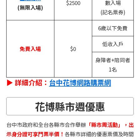
$2500
數入場
(無限入場)
(記名票券)
6歲以下免費
低收入戶
免費入場
$0
身障者+陪同者
1名
▶ 詳細介紹：
台中花博網路購票網
花博縣市週優惠
台中市政府和全台各縣市合作舉辦
「縣市周活動」，出
示身分證可享門票半價！
各縣市詳細的優惠票價及時間