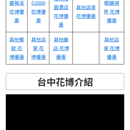
薔薇派
G2000
眼鏡視
園酒店
其他店家
花博優
花博優
界 花博
花博優
花博優惠
惠
惠
優惠
惠
其他餐
其他店
其他飯
其他店
飲 花
家 花
店 花博
家 花博
博優惠
博優惠
優惠
優惠
台中花博介紹