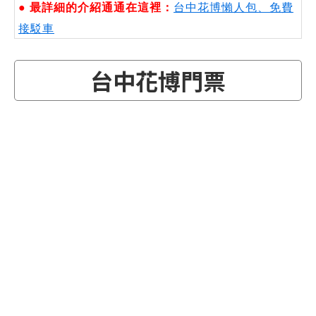
● 最詳細的介紹通通在這裡：
台中花博懶人包、免費
接駁車
台中花博門票