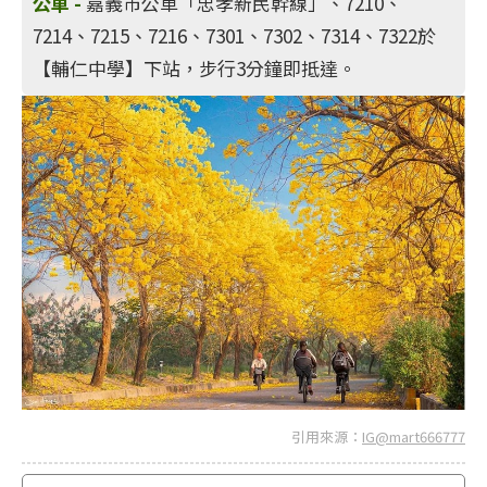
公車 -
嘉義市公車「忠孝新民幹線」、7210、
7214、7215、7216、7301、7302、7314、7322於
【輔仁中學】下站，步行3分鐘即抵達。
引用來源：
IG@mart666777