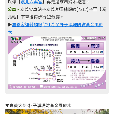
以停【
溪北六興宮
】再走過來風鈴木隧道。
公車 -
嘉義火車站→嘉義客運蒜頭線(7217)→至【溪
北站】下車後再步行12分鐘。
▶
嘉義客運蒜頭線(7217) 至朴子溪堤防賞黃金風鈴
木
▼嘉義太保-朴子溪堤防黃金風鈴木。