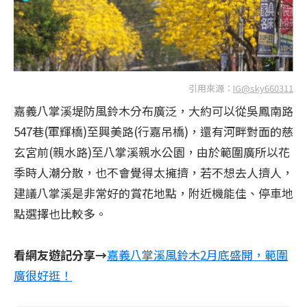
引用來源：
IG@sky660311
嘉義八掌溪堤防風鈴木分布廣泛，大約可以從吳鳳南路
547巷(軍輝橋)至興美路(行嘉吊橋)，還有河畔對面的慈
玄宮前(親水路)至八掌溪親水公園，由於範圍廣所以花
季時人潮分散，也不會覺得太擁擠，若不想去人擠人，
建議八掌溪是非常好的賞花地點，附近機能佳、停車地
點選擇也比較多。
看網友遊記分享→
嘉義八掌溪風鈴木2月底盛開，範圍
廣很好逛！