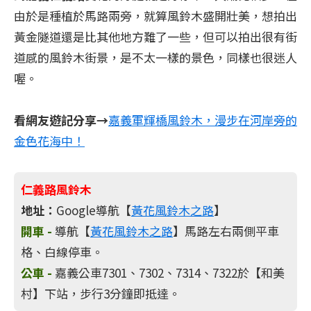
由於是種植於馬路兩旁，就算風鈴木盛開壯美，想拍出
黃金隧道還是比其他地方難了一些，但可以拍出很有街
道感的風鈴木街景，是不太一樣的景色，同樣也很迷人
喔。
看網友遊記分享→
嘉義軍輝橋風鈴木，漫步在河岸旁的
金色花海中！
仁義路風鈴木
地址：
Google導航【
黃花風鈴木之路
】
開車 -
導航【
黃花風鈴木之路
】馬路左右兩側平車
格、白線停車。
公車 -
嘉義公車7301、7302、7314、7322於【和美
村】下站，步行3分鐘即抵達。