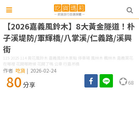
【2026嘉義風鈴木】8大黃金隧道！朴
子溪堤防/軍輝橋/八掌溪/仁義路/溪興
街
115 2025 114 黃花風鈴木 嘉義風鈴木景點 停車場 風林木 楓林木 嘉義賞花
在哪裡 花開哪時候 花開了嗎 公車 行嘉吊橋
作者
吃貨
|
2026-02-24
80
68
分享