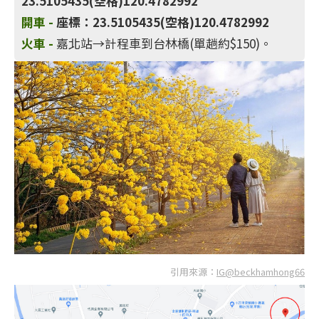
23.5105435(空格)120.4782992
開車 -
座標：23.5105435(空格)120.4782992
火車 -
嘉北站→計程車到台林橋(單趟約$150)。
引用來源：
IG@beckhamhong66