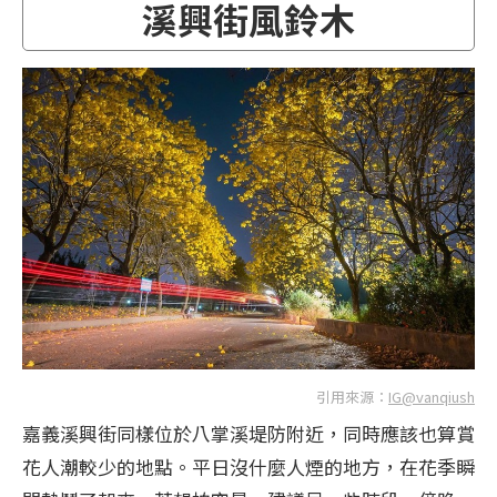
溪興街風鈴木
引用來源：
IG@vanqiush
嘉義溪興街同樣位於八掌溪堤防附近，同時應該也算賞
花人潮較少的地點。平日沒什麼人煙的地方，在花季瞬