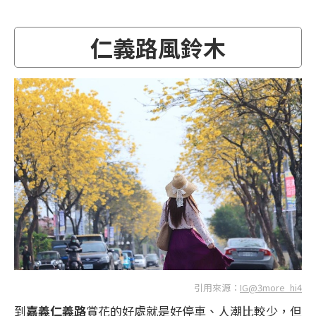
​
仁義路風鈴木
引用來源：
IG@3more_hi4
到
嘉義仁義路
賞花的好處就是好停車、人潮比較少，但