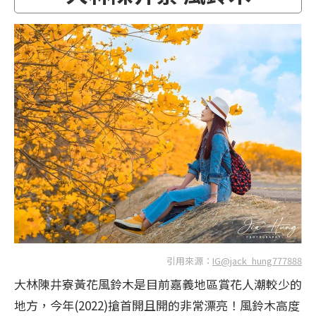
引用來源：
IG@jack_hung777888
大林陳井寮黃花風鈴木是目前嘉義地區賞花人潮較少的
地方，今年(2022)搶首開且開的非常漂亮！風鈴木高度