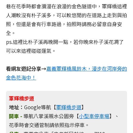
巷在花季時都會瀰漫在浪漫的金色隧道中，軍輝橋這裡
人潮較沒有朴子溪多，可以較悠閒的在道路上走到與拍
照，但還是會有行車路過，拍照時請務必留意自身安
全。
ps.這裡比朴子溪再晚開一點，若你晚來朴子溪花凋了
可以來這裡碰碰運氣。
看網友遊記分享→
嘉義軍輝橋風鈴木，漫步在河岸旁的
金色花海中！
軍輝橋步道
地址：
Google導航【
軍輝橋步道
】
開車 -
導航八掌溪親水公園旁【
小型車停車場
】、
花季時會交通管制請依照指示停車。