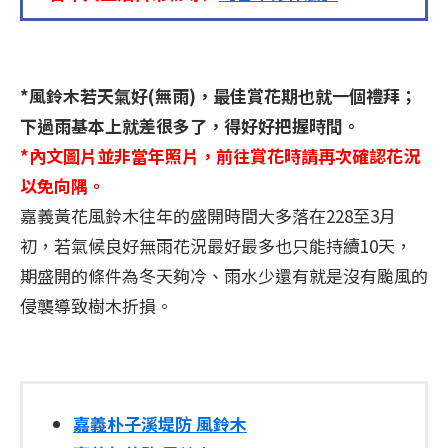
*風鈴木若天氣好(無雨)，最佳賞花期也就一個禮拜；
下過雨基本上就差很多了，得好好把握時間。
*內文圖片並非當年照片，前往賞花時請再次確認花況
以免向隅。
嘉義黃花風鈴木往年的盛開時間大多落在228至3月
初，若氣候良好無雨花況最好最多也只能持續10天，
期盛開的條件為冬天夠冷、雨水少還有就是沒有颱風的
侵襲導致樹木折損。
嘉義朴子溪堤防 風鈴木