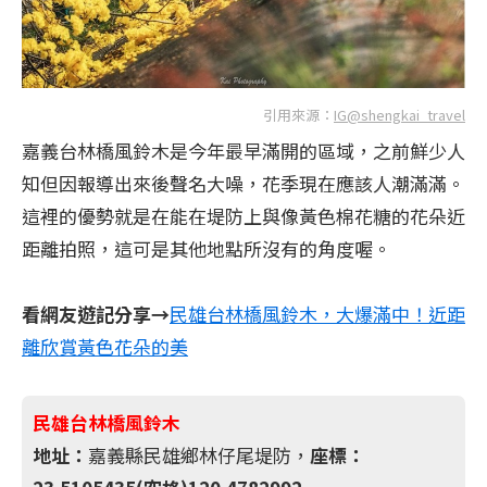
引用來源：
IG@shengkai_travel
嘉義台林橋風鈴木是今年最早滿開的區域，之前鮮少人
知但因報導出來後聲名大噪，花季現在應該人潮滿滿。
這裡的優勢就是在能在堤防上與像黃色棉花糖的花朵近
距離拍照，這可是其他地點所沒有的角度喔。
看網友遊記分享→
民雄台林橋風鈴木，大爆滿中！近距
離欣賞黃色花朵的美
民雄台林橋風鈴木
地址：
嘉義縣民雄鄉林仔尾堤防，
座標：