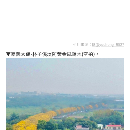
引用來源：
IG@yucheng_9527
▼嘉義太保-朴子溪堤防黃金風鈴木(空拍)。