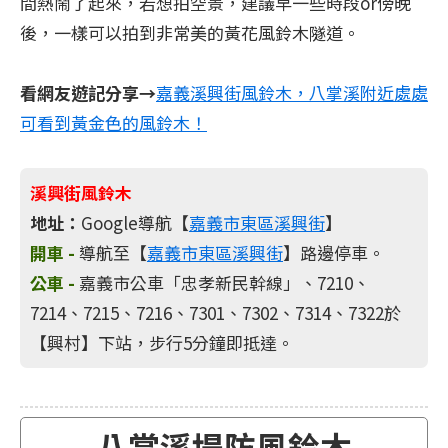
間熱鬧了起來，若想拍空景，建議早一些時段or傍晚
後，一樣可以拍到非常美的黃花風鈴木隧道。
看網友遊記分享→
嘉義溪興街風鈴木，八掌溪附近處處
可看到黃金色的風鈴木！
溪興街風鈴木
地址：
Google導航【
嘉義市東區溪興街
】
開車 -
導航至【
嘉義市東區溪興街
】路邊停車。
公車 -
嘉義市公車「忠孝新民幹線」、7210、
7214、7215、7216、7301、7302、7314、7322於
【興村】下站，步行5分鐘即抵達。
八掌溪堤防風鈴木