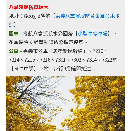
八掌溪堤防風鈴木
地址：
Google導航【
嘉義八掌溪堤防黃金風鈴木步
道
】
開車 -
導航八掌溪親水公園旁【
小型車停車場
】、
花季時會交通管制請依照指示停車。
公車 -
嘉義市公車「忠孝新民幹線」、7210、
7214、7215、7216、7301、7302、7314、7322於
【輔仁中學】下站，步行3分鐘即抵達。