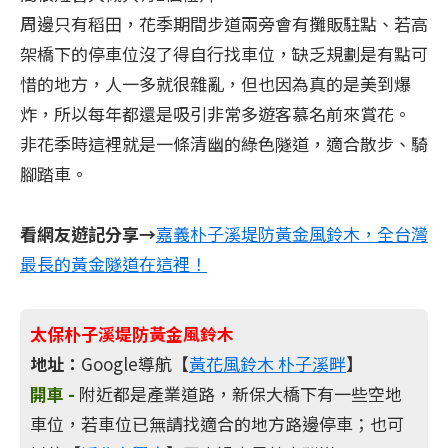
周邊只有稻田，花季期間步道兩旁會有攤販駐點、若高
架橋下的停車位沒了得自行找車位，缺乏規劃是有點可
惜的地方，人一多就很雜亂，但也因為真的是美到爆
炸，所以每年都還是吸引非常多遊客慕名前來賞花。
非花季時這裡就是一條清幽的綠色隧道，適合散步、騎
腳踏車。
看網友遊記分享→
嘉義朴子溪堤防黃金風鈴木，全台灣
最長的黃金隧道在這裡！
太保朴子溪堤防黃金風鈴木
地址：
Google導航【
黃花風鈴木 朴子溪畔
】
開車 -
附近都是產業道路，新保大橋下有一些空地
車位，若車位已無請找適合的地方路邊停車；也可