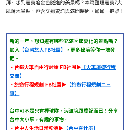
拜。想到嘉義追金色隧道的美景嗎？本篇整理嘉義7大
風鈴木景點，包含交通資訊與滿開時間，通通一把罩！
新的一年，想知道有哪些充滿季節變化的景點嗎？
加入
【台灣旅人FB社團】
，更多秘境等你一塊發
掘。
•台鐵火車自由行討論 FB社團▶
【火車旅遊行程
交流】
•旅遊行程規劃 FB社團▶
【旅遊行程規劃二三
事】
台中可不是只有棒球隊、消波塊跟慶記而已！分享
台中大小事，有趣的事物。
•台中人生活日常粉專▶
【台中夯什麼】