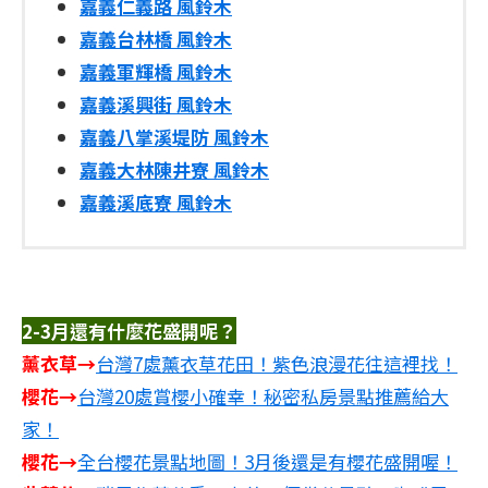
嘉義仁義路 風鈴木
嘉義台林橋 風鈴木
嘉義軍輝橋 風鈴木
嘉義溪興街 風鈴木
嘉義八掌溪堤防 風鈴木
嘉義大林陳井寮 風鈴木
嘉義溪底寮 風鈴木
2-3月還有什麼花盛開呢？
薰衣草→
台灣7處薰衣草花田！紫色浪漫花往這裡找！
櫻花→
台灣20處賞櫻小確幸！秘密私房景點推薦給大
家！
櫻花→
全台櫻花景點地圖！3月後還是有櫻花盛開喔！