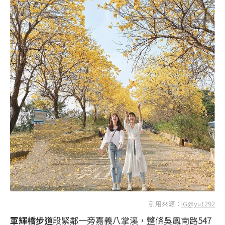
引用來源：
IG@yu1292
軍輝橋步道
段緊鄰一旁嘉義八掌溪，整條吳鳳南路547