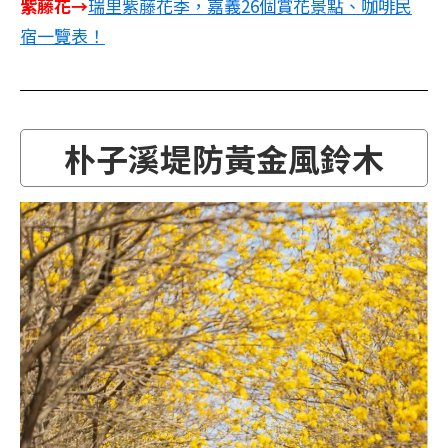
紫藤花→
瑞里紫藤花季，嘉義26個賞花景點、咖啡民
宿一覽表！
朴子溪堤防黃金風鈴木