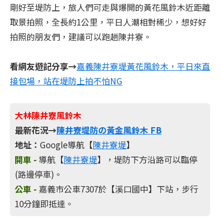
剛好至堤防上，旅人們可走與爆開的黃花風鈴木近距離
取景拍照，全長約1公里，平日人潮相對稀少，想好好
拍照的朋友們，建議可以跑趟陳井寮。
看網友遊記分享→
嘉義陳井寮堤黃花風鈴木，平日來直
接包場，站在堤防上拍不怕NG
大林陳井寮風鈴木
最新花況→
陳井寮堤防の黃金風鈴木 FB
地址：
Google導航【
陳井寮堤
】
開車 -
導航【
陳井寮堤
】，堤防下方沿路可以臨停
(路邊停車)。
公車 -
嘉義市公車7307於【溪口國中】下站，步行
10分鐘即抵達。