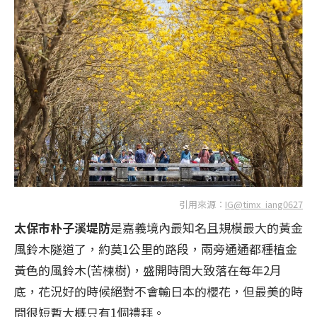
引用來源：
IG@timx_iang0627
太保市朴子溪堤防
是嘉義境內最知名且規模最大的黃金
風鈴木隧道了，約莫1公里的路段，兩旁通通都種植金
黃色的風鈴木(苦楝樹)，盛開時間大致落在每年2月
底，花況好的時候絕對不會輸日本的櫻花，但最美的時
間很短暫大概只有1個禮拜。