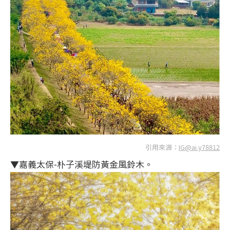
引用來源：
IG@ai.y78812
▼嘉義太保-朴子溪堤防黃金風鈴木。