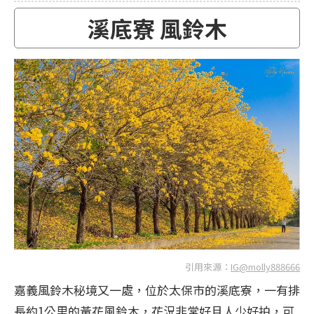
溪底寮 風鈴木
引用來源：
IG@molly888666
嘉義風鈴木秘境又一處，位於太保市的溪底寮，一有排
長約1公里的黃花風鈴木，花況非常好且人少好拍，可