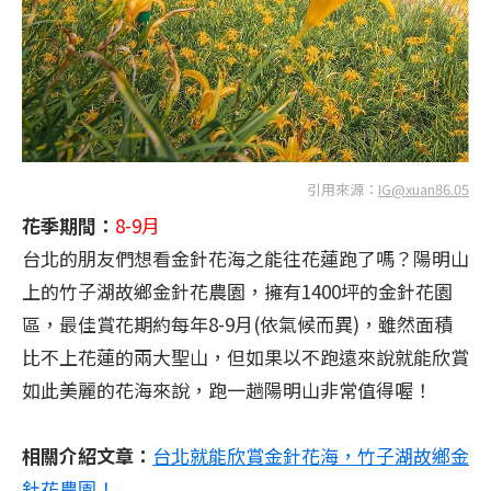
引用來源：
IG@xuan86.05
花季期間：
8-9月
台北的朋友們想看金針花海之能往花蓮跑了嗎？陽明山
上的竹子湖故鄉金針花農園，擁有1400坪的金針花園
區，最佳賞花期約每年8-9月(依氣候而異)，雖然面積
比不上花蓮的兩大聖山，但如果以不跑遠來說就能欣賞
如此美麗的花海來說，跑一趟陽明山非常值得喔！
相關介紹文章：
台北就能欣賞金針花海，竹子湖故鄉金
針花農園！