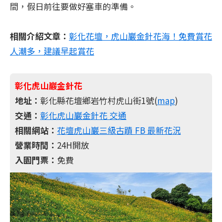
間，假日前往要做好塞車的準備。
相關介紹文章：
彰化花壇，虎山巖金針花海！免費賞花
人潮多，建議早起賞花
彰化虎山巖金針花
地址：
彰化縣花壇鄉岩竹村虎山街1號(
map
)
交通：
彰化虎山巖金針花 交通
相關網站：
花壇虎山巖三級古蹟 FB 最新花況
營業時間：
24H開放
入園門票：
免費