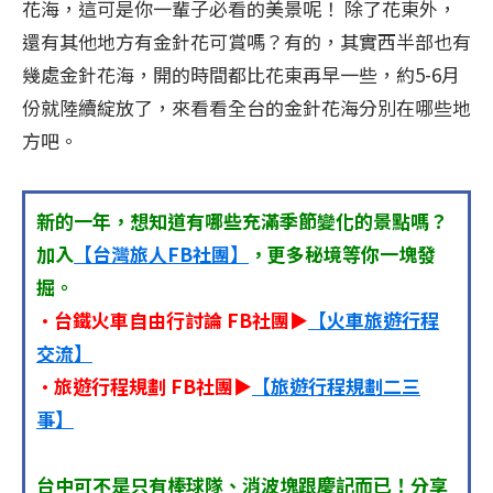
花海，這可是你一輩子必看的美景呢！ 除了花東外，
還有其他地方有金針花可賞嗎？有的，其實西半部也有
幾處金針花海，開的時間都比花東再早一些，約5-6月
份就陸續綻放了，來看看全台的金針花海分別在哪些地
方吧。
新的一年，想知道有哪些充滿季節變化的景點嗎？
加入
【台灣旅人FB社團】
，更多秘境等你一塊發
掘。
•台鐵火車自由行討論 FB社團▶
【火車旅遊行程
交流】
•旅遊行程規劃 FB社團▶
【旅遊行程規劃二三
事】
台中可不是只有棒球隊、消波塊跟慶記而已！分享