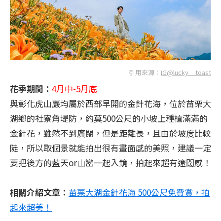
引用來源：
IG@lucky__toast
花季期間：
4月中-5月底
與彰化虎山巖均屬於西部早開的金針花海，位於苗栗大
湖鄉的社寮角堤防，約莫500公尺的小坡上種植滿滿的
金針花，雖然不到廣闊，但是距離長，且由於坡度比較
陡，所以取個景就能拍出很有畫面感的美照，建議一定
要把後方的藍天or山巒一起入鏡，拍起來超有遼闊感！
相關介紹文章：
苗栗大湖金針花海 500公尺免費賞，拍
起來超美！