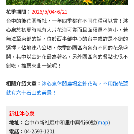
花季期間：
2026/5/04~6/21
台中的後花園新社，一年四季都有不同花種可以賞！
沐
心泉
於初夏時就有大片花海可賞而且面積還不算小，若
無法至東部的話，位於西半部中心的台中或許是不錯的
選擇。佔地達八公頃，依季節園區內各有不同的花朵盛
開，其中以金針花最為著名，另外園區內的餐點也很不
錯吃，推薦來此一遊呢！
相關介紹文章：
沐心泉休閒農場金針花海，不用跑花蓮
就有六十石山的美景！
新社沐心泉
地址：
台中市新社區中和里中興街60號(
map
)
電話：
04-2593-1201