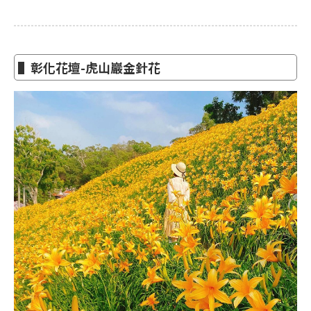
▌彰化花壇-虎山巖金針花