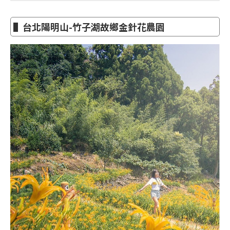
▌台北陽明山-竹子湖故鄉金針花農園