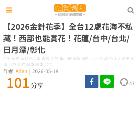
【2026金針花季】全台12處花海不私
藏！西部也能賞花！花蓮/台中/台北/
日月潭/彰化
金針花季 新社沐心泉 嘉義 新竹 橫山屏 南投 頭社 六十石 赤柯山 太麻里 花
蓮 台東 交通 騎車 開車 台北
作者
Allen
|
2026-05-18
101
43
分享