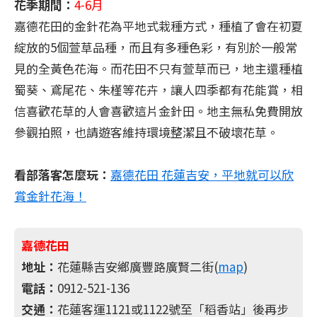
花季期間：
4-6月
嘉德花田的金針花為平地式栽種方式，種植了會在初夏
綻放的5個萱草品種，而且有多種色彩，有別於一般常
見的全黃色花海。而花田不只有萱草而已，地主還種植
蜀葵、鳶尾花、朱槿等花卉，讓人四季都有花能賞，相
信喜歡花草的人會喜歡這片金針田。地主無私免費開放
參觀拍照，也請遊客維持環境整潔且不破壞花草。
看部落客怎麼玩：
嘉德花田 花蓮吉安，平地就可以欣
賞金針花海！
嘉德花田
地址：
花蓮縣吉安鄉廣豐路廣賢二街(
map
)
電話：
0912-521-136
交通：
花蓮客運1121或1122號至「稻香站」後再步