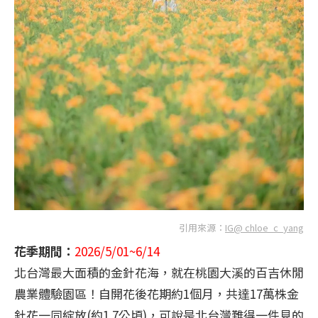
引用來源：
IG@ chloe_c_yang
花季期間：
2026/5/01~6/14
北台灣最大面積的金針花海，就在桃園大溪的百吉休閒
農業體驗園區！自開花後花期約1個月，共達17萬株金
針花一同綻放(約1.7公頃)，可說是北台灣難得一件見的