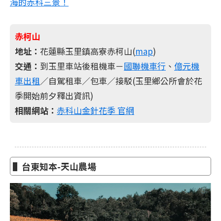
海的赤科三景！
赤柯山
地址：
花蓮縣玉里鎮高寮赤柯山(
map
)
交通：
到玉里車站後租機車－
國聯機車行
、
億元機
車出租
／自駕租車／包車／接駁(玉里鄉公所會於花
季開始前夕釋出資訊)
相關網站：
赤科山金針花季 官網
▌台東知本-天山農場