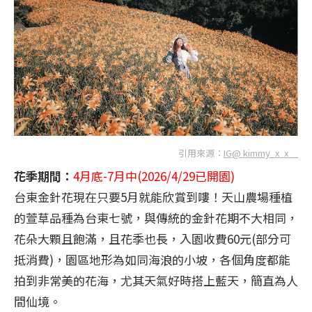
引用來源：
IG@ kimmy_x_x__
花季期間：
4月底-7月中(2026/4/29已開園)
台東金針花現在只要5月就能欣賞到嘍！天山農場種植
的萱草品種為台東七號，與傳統的金針花期不大相同，
花朵大顆且飽滿，且花季也長，入園收費60元(部分可
抵消費)，園區地形為如同海浪的小坡，各個角度都能
拍到非常美的花海，尤其天氣好時搭上藍天，簡直為人
間仙境。