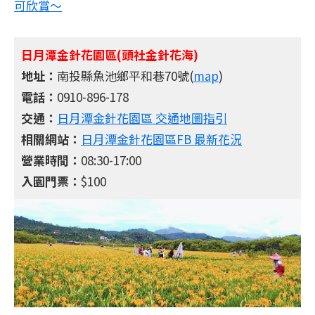
可欣賞～
日月潭金針花園區(頭社金針花海)
地址：
南投縣魚池鄉平和巷70號(
map
)
電話：
0910-896-178
交通：
日月潭金針花園區 交通地圖指引
相關網站：
日月潭金針花園區FB 最新花況
營業時間：
08:30-17:00
入園門票：
$100