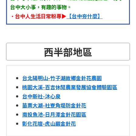
台中大小事，有趣的事物。
•台中人生活日常粉專▶
【台中夯什麼】
西半部地區
台北陽明山-竹子湖故鄉金針花農園
桃園大溪-百吉休閒農業發展協會體驗園區
台中新社-沐心泉
苗栗大湖-社寮角堤防金針花
南投魚池-日月潭金針花園區
彰化花壇-虎山巖金針花