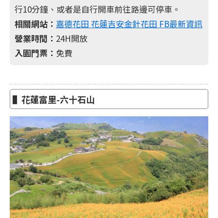
行10分鐘、或者是自行開車前往路邊可停車。
相關網站：
嘉德花田 花蓮吉安金針花田 FB最新資訊
營業時間：
24H開放
入園門票：
免費
▌花蓮富里-六十石山