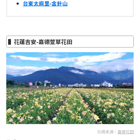
台東太麻里-金針山
▌花蓮吉安-嘉德萱草花田
引用來源：
嘉德花田