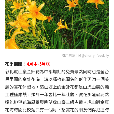
引用來源：
IG@cherry_foodaily
花季期間：
4月中-5月底
彰化虎山巖金針花為中部爆紅的免費景點同時也是全台
最早開的金針花海，讓以種植花聞名的彰化更添一個美
麗的賞花休憩地，這山坡上的金針花都是由虎山巖的義
工種植維護，預計一年會比一年壯觀，賞花步道最高點
還能眺望花海風景與眺望虎山巖三級古蹟。虎山巖金真
花海時間比較短只有一個月，想賞花的朋友們得把握時