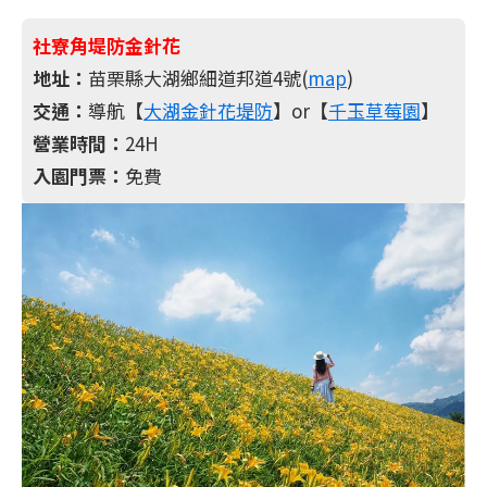
社寮角堤防金針花
地址：
苗栗縣大湖鄉細道邦道4號(
map
)
交通：
導航【
大湖金針花堤防
】or【
千玉草莓園
】
營業時間：
24H
入園門票：
免費