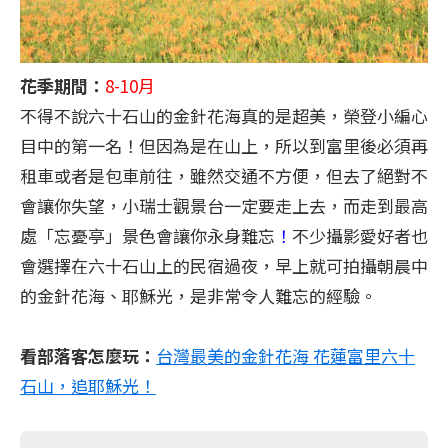
花季期間：
8-10月
不得不說六十石山的金針花海真的是超美，榮登小編心
目中的第一名！但因為是在山上，所以到富里後必須再
租車或者是包車前往，雖然交通不方便，但去了絕對不
會讓你失望，小瑞士觀景台一定要走上去，而走到最高
處「忘憂亭」景色會讓你永身難忘
！
不少攝影愛好者也
會選擇在六十石山上的民宿過夜，早上就可拍攝朝晨中
的金針花海、耶穌光，是非常令人難忘的經驗。
看部落客怎麼玩：
台灣最美的金針花海 花蓮富里六十
石山，追耶穌光！