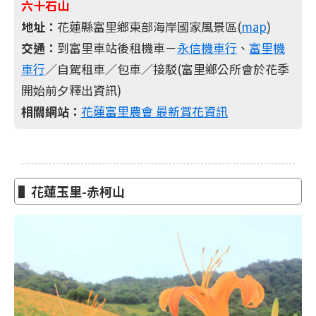
六十石山
地址：
花蓮縣富里鄉東部海岸國家風景區(
map
)
交通：
到富里車站後租機車－
永信機車行
、
富里機
車行
／自駕租車／包車／接駁(富里鄉公所會於花季
開始前夕釋出資訊)
相關網站：
花蓮富里農會 最新賞花資訊
▌花蓮玉里-赤柯山