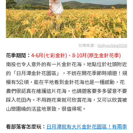
引用來源：
IG@yaching0316
花季期間：
4-6月(七彩金針)、8-10月(原生金針花季)
南投也令人意外的有一片金針花海，地點位於社頭附近
的「日月潭金針花園區」，不妨在開花季節時順遊！規
模有5公頃，能在平地看到金針花海也是一種感動，花
農們很認真在維護這片花海，也請遊客要多多留意不要
踩入花田內。不用跑花東就可欣賞花海，又可以欣賞被
山巒圍繞的活盆地景致，很值得呢。
看部落客怎麼玩：
日月潭就有大片金針花園區！有兩季