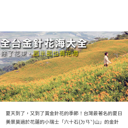
夏天到了，又到了賞金針花的季節！台灣最著名的夏日
美景莫過於花蓮的小瑞士「六十石(ㄉㄢˋ)山」的金針