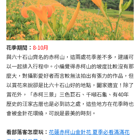
花季期間：
8-10月
與六十石山齊名的赤柯山，這兩處花季差不多，建議可
以一起排入行程中。小編覺得赤柯山的坡度比較沒有那
麼大，對攝影愛好者而言較無法拍出有張力的作品，但
以賞花來說卻是比六十石山好的地點，闔家適宜！除了
賞花外，「赤柯三景」三色巨石、千噸石龜、有40年
歷史的汪家古厝也是必到訪之處，這些地方在花季時也
會被金針花環繞，可說是最美的時刻。
看部落客怎麼玩：
花蓮赤柯山金針花 夏季必看滿滿花