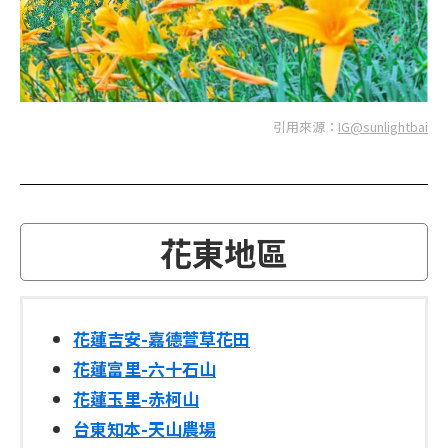
引用來源：
IG@sunlightbai
​
花東地區
花蓮吉安-嘉德萱草花田
花蓮富里-六十石山
花蓮玉里-赤柯山
台東知本-天山農場