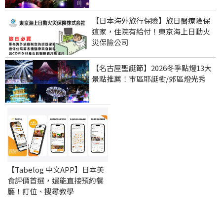
【日本海外旅行保險】旅日醫療險保
這家，住院有給付！東京海上日動火
災保險公司
【名古屋聖誕節】2026冬季點燈13大
景點推薦！市區耶誕樹/郊區燈光秀
【Tabelog 中文APP】日本美
食評價首選，還能直接預約餐
廳！訂位、搜尋教學