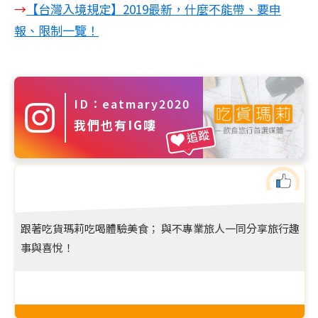
→
【台灣入境規定】2019最新，什麼不能帶、要申
報、限制一覽！
ID：eatmary2020
我們也有IG嘍
追蹤
跟著吃貨瑪莉吃喝體驗美食； 與不專業旅人一同分享旅行趣
事與喜悅！