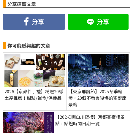
分享這篇文章
分享
分享
你可能感興趣的文章
2026【京都伴手禮】精選20樣
【東京耶誕節】2025冬季點
土產推薦！甜點/鹹食/保養品
燈，20個不看會後悔的聖誕節
景點
【202祇園白川夜櫻】京都賞夜櫻景
點，點燈時間日期一覽