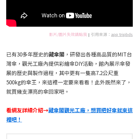
影片/圖片失效請點我
引用來源：
app tripbds
|
已有30多年歷史的
藏傘閣
，研發出各種高品質的MIT台
灣傘，觀光工廠內提供彩繪傘DIY活動，館內展示傘發
展的歷史與製作過程，其中更有一隻高7.2公尺重
500kg的傘王，來這裡一定要來看看！此外既然來了，
就買幾支漂亮的傘回家吧。
看網友詳細介紹→
藏傘閣觀光工廠，想買把好傘就來這
裡吧！