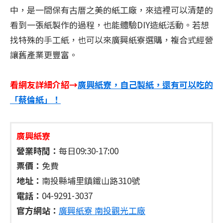
中，是一間保有古厝之美的紙工廠，來這裡可以清楚的
看到一張紙製作的過程，也能體驗DIY造紙活動。若想
找特殊的手工紙，也可以來廣興紙寮選購，複合式經營
讓舊產業更豐富。
看網友詳細介紹→
廣興紙寮，自己製紙，還有可以吃的
「蔡倫紙」！
廣興紙寮
營業時間：
每日09:30-17:00
票價：
免費
地址：
南投縣埔里鎮鐵山路310號
電話：
04-9291-3037
官方網站：
廣興紙寮 南投觀光工廠