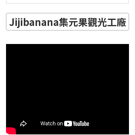
Jijibanana集元果觀光工廠