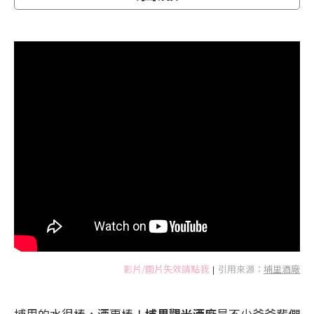
影片/圖片失效請點我
引用來源：
埔里酒廠
|
埔里的水很棒，酒更棒！
埔里觀光酒廠
是不少爸爸輩們