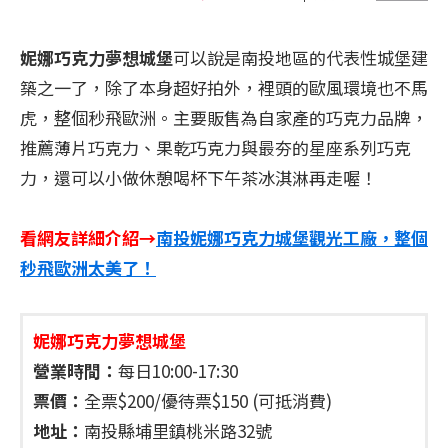
妮娜巧克力夢想城堡
可以說是南投地區的代表性城堡建
築之一了，除了本身超好拍外，裡頭的歐風環境也不馬
虎，整個秒飛歐洲。主要販售為自家產的巧克力品牌，
推薦薄片巧克力、果乾巧克力與最夯的星座系列巧克
力，還可以小做休憩喝杯下午茶冰淇淋再走喔！
看網友詳細介紹→
南投妮娜巧克力城堡觀光工廠，整個
秒飛歐洲太美了！
妮娜巧克力夢想城堡
營業時間：
每日10:00-17:30
票價：
全票$200/優待票$150 (可抵消費)
地址：
南投縣埔里鎮桃米路32號