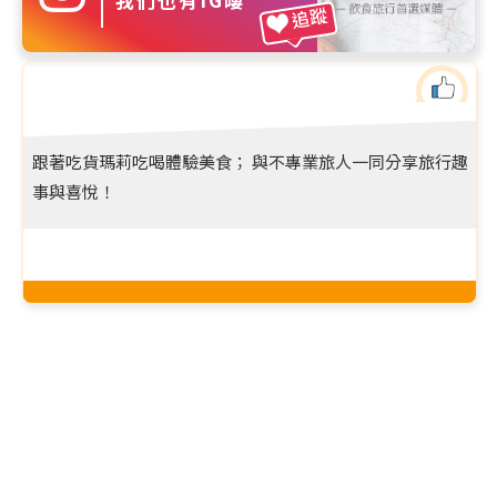
追蹤
跟著吃貨瑪莉吃喝體驗美食； 與不專業旅人一同分享旅行趣
事與喜悅！