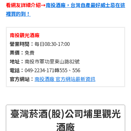
看網友詳細介紹→
南投酒廠，台灣自產最好威士忌在這
裡買的到！
南投觀光酒廠
營業時間：
每日08:30-17:00
票價：
免費
地址：
南投市軍功里東山路82號
電話：
049-2234-171轉555、556
官方網站：
南投酒廠 官方網站最新資訊
臺灣菸酒(股)公司埔里觀光
酒廠