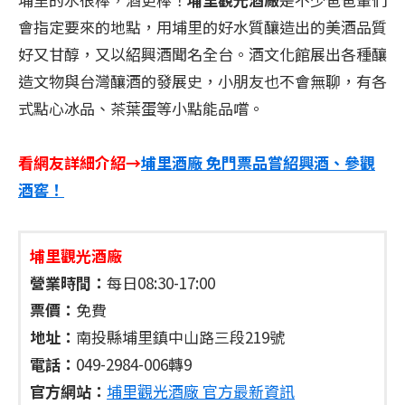
會指定要來的地點，用埔里的好水質釀造出的美酒品質
好又甘醇，又以紹興酒聞名全台。酒文化館展出各種釀
造文物與台灣釀酒的發展史，小朋友也不會無聊，有各
式點心冰品、茶葉蛋等小點能品嚐。
看網友詳細介紹→
埔里酒廠 免門票品嘗紹興酒、參觀
酒窖！
埔里觀光酒廠
營業時間：
每日08:30-17:00
票價：
免費
地址：
南投縣埔里鎮中山路三段219號
電話：
049-2984-006轉9
官方網站：
埔里觀光酒廠 官方最新資訊