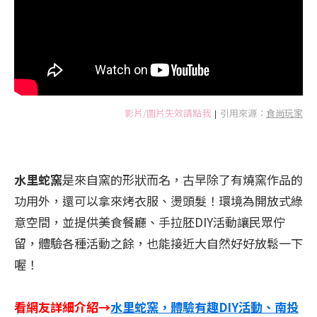
影片/圖片失效請點我
引用來源：
食尚玩家
|
水里蛇窯
是來自窯的形狀而名，古早除了有燒窯作品的
功用外，還可以拿來烤衣服、燙頭髮！環境為開放式綠
意空間，並提供美食餐廳、手拉胚DIY活動讓民眾佇
留，體驗各種活動之餘，也能接近大自然好好放鬆一下
喔！
看網友詳細介紹→
水里蛇窯，體驗有趣DIY活動、南投