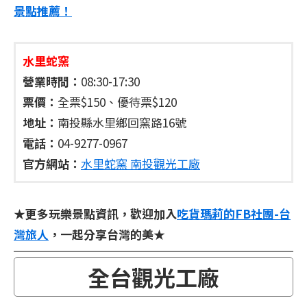
景點推薦！
水里蛇窯
營業時間：
08:30-17:30
票價：
全票$150、優待票$120
地址：
南投縣水里鄉回窯路16號
電話：
04-9277-0967
官方網站：
水里蛇窯 南投觀光工廠
★更多玩樂景點資訊，歡迎加入
吃貨瑪莉的FB社團-台
灣旅人
，一起分享台灣的美★
全台觀光工廠