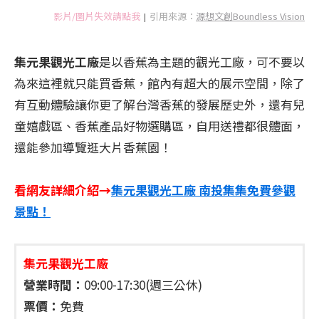
影片/圖片失效請點我
引用來源：
源想文創Boundless Vision
|
集元果觀光工廠
是以香蕉為主題的觀光工廠，可不要以
為來這裡就只能買香蕉，館內有超大的展示空間，除了
有互動體驗讓你更了解台灣香蕉的發展歷史外，還有兒
童嬉戲區、香蕉產品好物選購區，自用送禮都很體面，
還能參加導覽逛大片香蕉園！
看網友詳細介紹→
集元果觀光工廠 南投集集免費參觀
景點！
集元果觀光工廠
營業時間：
09:00-17:30(週三公休)
票價：
免費