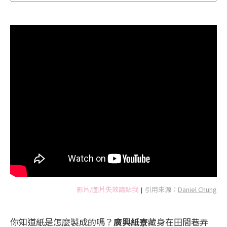
影片/圖片失效請點我
引用來源：
Daniel Chung
|
你知道紙是怎麼製成的嗎？
廣興紙寮
藏身在田間巷弄