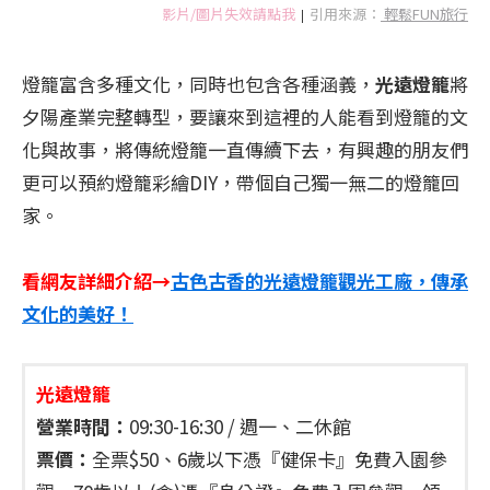
影片/圖片失效請點我
引用來源：
輕鬆FUN旅行
|
燈籠富含多種文化，同時也包含各種涵義，
光遠燈籠
將
夕陽產業完整轉型，要讓來到這裡的人能看到燈籠的文
化與故事，將傳統燈籠一直傳續下去，有興趣的朋友們
更可以預約燈籠彩繪DIY，帶個自己獨一無二的燈籠回
家。
看網友詳細介紹→
古色古香的光遠燈籠觀光工廠，傳承
文化的美好！
光遠燈籠
營業時間：
09:30-16:30 / 週一、二休館
票價：
全票$50、6歲以下憑『健保卡』免費入園參