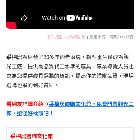
影片/圖片失效請點我
引用來源：
輕鬆FUN旅行
|
采棉居
為經營了30多年的老廠牌，轉型重生後成為觀
光工廠，提供高品質代工水準的寢具，專業導覽人員也
會為您提供寢具選購的資訊，提高你的睡眠品質，現場
選購也摸的到好質料。
看網友詳細介紹→
采棉居寢飾文化舘，免費門票觀光工
廠，選個好枕頭吧！
采棉居寢飾文化舘