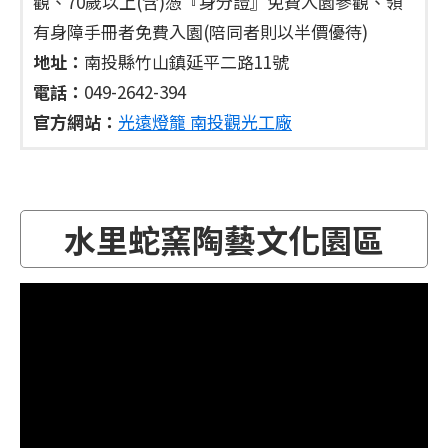
觀、70歲以上(含)憑『身分證』免費入園參觀、領
有身障手冊者免費入園(陪同者則以半價優待)
地址：
南投縣竹山鎮延平二路11號
電話：
049-2642-394
官方網站：
光遠燈籠 南投觀光工廠
水里蛇窯陶藝文化園區