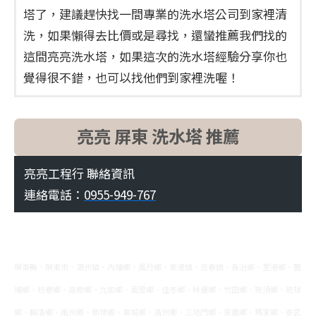
塔了，建議趕快找一間專業的洗水塔公司到家裡清
洗，如果懶得去比價或是尋找，還蠻推薦我們找的
這間亮亮洗水塔，如果這次的洗水塔經驗分享你也
覺得很不錯，也可以找他們到家裡洗喔！
亮亮 屏東 洗水塔 推薦
亮亮工程行 聯絡資訊
連絡電話：
0955-949-767
屏東縣、屏東市、潮州鎮、內埔鄉、萬丹鄉、東港鎮、恆春鎮、長治鄉、里港鄉、鹽
埔鄉、枋寮鄉、高樹鄉、九如鄉、萬巒鄉、佳冬鄉、林邊鄉、竹田鄉、崁頂鄉、琉球
鄉、麟洛鄉、南州鄉、新埤鄉、車城鄉、滿州鄉、三地門鄉、來義鄉、瑪家鄉、泰武