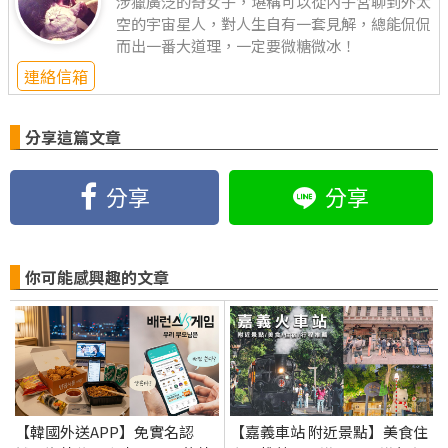
涉獵廣泛的奇女子，堪稱可以從內子宮聊到外太
空的宇宙星人，對人生自有一套見解，總能侃侃
而出一番大道理，一定要微糖微冰！
連絡信箱
分享這篇文章
分享
分享
你可能感興趣的文章
【韓國外送APP】免實名認
【嘉義車站 附近景點】美食住