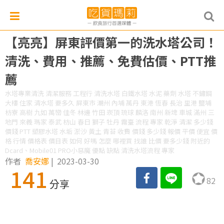
【亮亮】屏東評價第一的洗水塔公司！
清洗、費用、推薦、免費估價、PTT推
薦
水塔專業清洗 清潔服務 工程行 清洗水塔 白鐵水塔 水泥 藥劑 水塔 不鏽鋼
大樓 住家 清水塔 要多久 屏東市 潮州 內埔 萬丹 東港 恆春 長治 里港 鹽埔
枋寮 高樹 九如 萬巒 佳冬 林邊 竹田 崁頂 琉球 麟洛 南州 新埤 車城 滿州 三
地門 來義 瑪家 泰武 枋山 春日 獅子 牡丹 霧臺 流程 專家 乾淨 清潔 多少錢
價錢 PTT 塑膠水塔 水垢 淤沙 黃土 青苔 收費 價錢 多少錢 報價 平價 便宜 價
格 行情 價格表 價目表 如何 好嗎 怎麼 哪裡買 找誰 比價 要多少錢 附近的
Dcard、Mobile01 PRO小惡魔 優點 缺點 清洗水塔流程 專家
作者
喬安娜
|
2023-03-30
141
82
分享