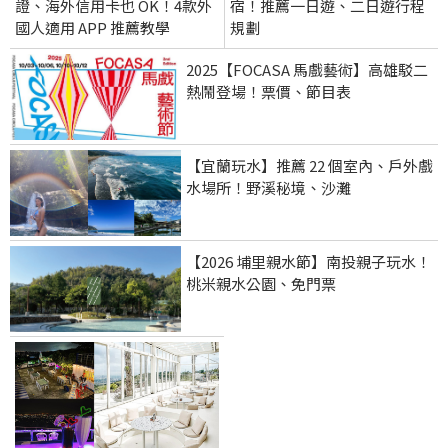
證、海外信用卡也 OK！4款外
宿！推薦一日遊、二日遊行程
國人適用 APP 推薦教學
規劃
2025【FOCASA 馬戲藝術】高雄駁二
熱鬧登場！票價、節目表
【宜蘭玩水】推薦 22 個室內、戶外戲
水場所！野溪秘境、沙灘
【2026 埔里親水節】南投親子玩水！
桃米親水公園、免門票