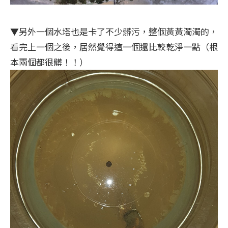
▼另外一個水塔也是卡了不少髒污，整個黃黃濁濁的，
看完上一個之後，居然覺得這一個還比較乾淨一點（根
本兩個都很髒！！）