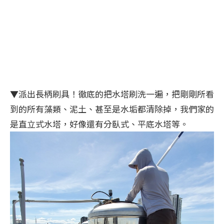
▼派出長柄刷具！徹底的把水塔刷洗一遍，把剛剛所看
到的所有藻類、泥土、甚至是水垢都清除掉，我們家的
是直立式水塔，好像還有分臥式、平底水塔等。