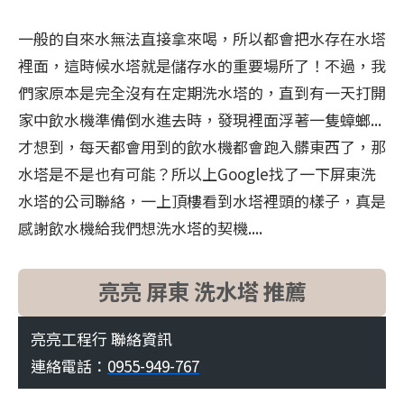
一般的自來水無法直接拿來喝，所以都會把水存在水塔
裡面，這時候水塔就是儲存水的重要場所了！不過，我
們家原本是完全沒有在定期洗水塔的，直到有一天打開
家中飲水機準備倒水進去時，發現裡面浮著一隻蟑螂...
才想到，每天都會用到的飲水機都會跑入髒東西了，那
水塔是不是也有可能？所以上Google找了一下屏東洗
水塔的公司聯絡，一上頂樓看到水塔裡頭的樣子，真是
感謝飲水機給我們想洗水塔的契機....
亮亮 屏東 洗水塔 推薦
亮亮工程行 聯絡資訊
連絡電話：
0955-949-767