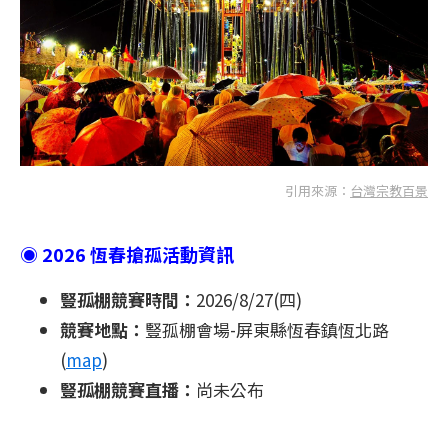
引用來源：
台灣宗教百景
◉ 2026 恆春搶孤活動資訊
豎孤棚競賽時間：
2026/8/27(四)
競賽地點：
豎孤棚會場-屏東縣恆春鎮恆北路
(
map
)
豎孤棚競賽直播：
尚未公布