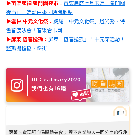
▶苗栗苑裡 鬼門關夜市：
苗栗農曆七月限定「鬼門關
夜市」！活動由來、時間地點
▶雲林 中元文化祭：
虎尾「中元文化祭」燈光秀、特
色普渡法會！音樂會卡司
▶屏東 恆春搶孤：
屏東「恆春搶孤」！中元節活動！
豎孤棚搶孤、踩街
ID：eatmary2020
我們也有IG嘍
追蹤
跟著吃貨瑪莉吃喝體驗美食； 與不專業旅人一同分享旅行趣