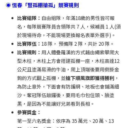
◉ 恆春「豎孤棚搶孤」競賽規則
比賽組隊：
自由組隊，年滿18歲的男性皆可報
名，每隊競賽隊員含領隊共 7 人，候補員 1 人(須
於現場待命，不能現場更換報名表單外選手)。
比賽隊伍：
18 隊， 預備隊 2 隊，共計 20 隊。
比賽規則：
用人體疊羅漢的方式藉由繩索攀爬大
型木柱，木柱上方會搭建孤棚一座，木柱高達12
公尺且塗滿易滑的牛油，爬上頂端後要用倒掛金
鉤的方式翻上孤棚，並
搶下順風旗即獲得勝利
，
為防止意外，下面會有防護網、地板也會鋪滿細
沙。奪冠隊伍敲鑼後，要用毛巾包住頭、臉塗
黑，是因為不能讓好兄弟看到長相。
參賽獎金：
第一至六名獎金：依序為 35 萬元、20 萬、13