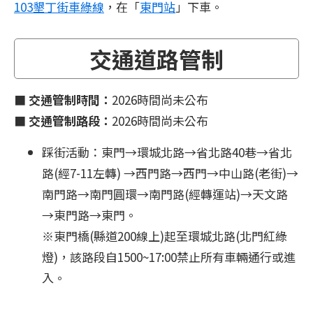
103墾丁街車綠線
，在「
東門站
」下車。
交通道路管制
■
交通管制時間：
2026時間尚未公布
■
交通管制路段：
2026時間尚未公布
踩街活動：東門→環城北路→省北路40巷→省北
路(經7-11左轉) →西門路→西門→中山路(老街)→
南門路→南門圓環→南門路(經轉運站)→天文路
→東門路→東門。
※東門橋(縣道200線上)起至環城北路(北門紅綠
燈)，該路段自1500~17:00禁止所有車輛通行或進
入。