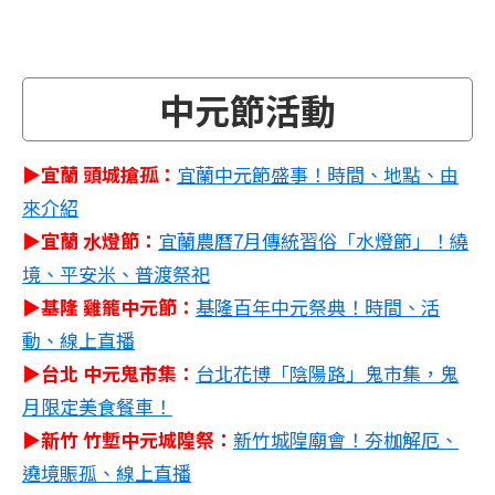
中元節活動
▶宜蘭 頭城搶孤：
宜蘭中元節盛事！時間、地點、由
來介紹
▶宜蘭 水燈節：
宜蘭農曆7月傳統習俗「水燈節」！繞
境、平安米、普渡祭祀
▶基隆 雞籠中元節：
基隆百年中元祭典！時間、活
動、線上直播
▶台北 中元鬼市集：
台北花博「陰陽路」鬼市集，鬼
月限定美食餐車！
▶新竹 竹塹中元城隍祭：
新竹城隍廟會！夯枷解厄、
遶境賑孤、線上直播