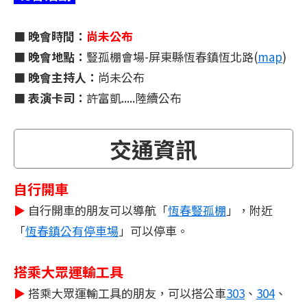
■
晚會時間：
尚未公布
■
晚會地點：
豎孤棚會場-屏東縣恆春鎮恆北路(
map
)
■
晚會主持人：
尚未公布
■
表演卡司：
許富凱.....陸續公布
交通資訊
自行開車
▶
自行開車的朋友可以導航「
恆春豎孤棚
」，附近
「
恆春鎮公有停車場
」可以停車。
搭乘大眾運輸工具
▶
搭乘大眾運輸工具的朋友，可以搭公車
303
、
304
、