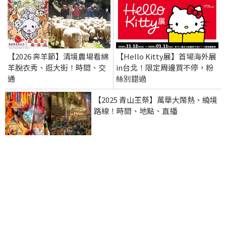
【2026 奔羊節】清境農場看綿
【Hello Kitty展】首場海外展
羊脫衣秀、逛大街！時間、交
in台北！限定周邊買不停，粉
通
絲別錯過
【2025 青山王祭】萬華大鬧熱、繞境
路線！時間、地點、直播