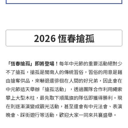
2026 恆春搶孤
「恆春搶孤」即將登場！
每年中元節的重要活動絕對少
不了搶孤，搶孤是閩南人的傳統習俗，習俗的用意是藉
由搶奪供品，來嚇退還徘徊在人間的好兄弟，因此會在
中元節這天舉辦「搶孤活動」，透過團隊合作利用繩索
攀上大型木柱，最先取下順風旗的隊伍即獲得勝利。現
在則逐漸演變成觀光活動，甚至還會有中元法會、表演
晚會、踩街遊行等活動，歡迎大家一同來共襄盛舉。