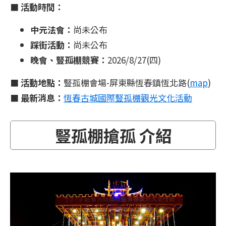
■
活動時間：
中元法會：
尚未公布
踩街活動：
尚未公布
晚會、豎孤棚競賽：
2026/8/27(四)
■
活動地點：
豎孤棚會場-屏東縣恆春鎮恆北路(
map
)
■
最新消息：
恆春古城國際豎孤棚觀光文化活動
豎孤棚搶孤 介紹