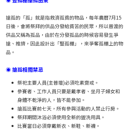
◉ 豎孤棚搶孤由來
搶孤的「孤」就是指救濟孤貧的物品，每年農曆7月15
日後，會將祭拜的供品分發給貧苦的民眾，所以普渡的
供品又稱為孤品，由於在分發孤品的時候容易發生爭
搶、推擠，因此設計出「豎孤棚」，來爭奪孤棚上的物
品。
◉ 搶孤相關禁忌
祭祀主要人員(主普壇)必須吃素齋戒。
參賽者、工作人員只要是戴孝者、坐月子婦女和
身體不乾淨的人，皆不能參加。
搶孤比賽前七天，所有參與活動的人禁止行房。
祭拜期間沐浴必須使用全新的盥洗用具。
比賽當日必須穿戴新衣、新鞋、新襪。