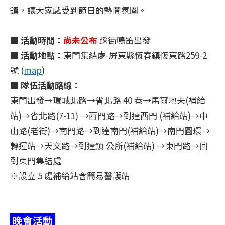
鎮，讓大家感受到節日的熱鬧氛圍。
■
活動時間：
尚未公布
踩街鳴笛出發
■
活動地點：
東門集結處-屏東縣恆春鎮恆東路259-2
號 (
map
)
■
隊伍活動路線：
東門出發→環城北路→省北路 40 巷→馬爾地夫(補給
站)→省北路(7-11) →西門路→到達西門 (補給站)→中
山路(老街)→南門路→到達南門(補給站)→南門圓環→
轉運站→天文路→到達鎮 公所(補給站) →東門路→回
到東門集結處
※設立 5 處補給站含簡易醫護站
晚會活動