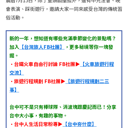
農曆7月15日，除了重頭戲搶孤外，還有中元法會、晚
會表演、踩街遊行，邀請大家一同來感受台灣的傳統習
俗活動。
新的一年，想知道有哪些充滿季節變化的景點嗎？
加入
【台灣旅人FB社團】
，更多秘境等你一塊發
掘。
•台鐵火車自由行討論 FB社團▶
【火車旅遊行程
交流】
•旅遊行程規劃 FB社團▶
【旅遊行程規劃二三
事】
台中可不是只有棒球隊、消波塊跟慶記而已！分享
台中大小事，有趣的事物。
•台中人生活日常粉專▶
【台中夯什麼】