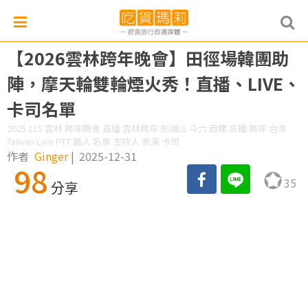
【2026雲林跨年晚會】田徑場韓團助
陣，摩天輪雙輪煙火秀！直播、LIVE、
卡司名單
2025 115 雲林 跨年晚會 直播 雲林跨年 劍湖山 斗六 西螺 高鐵 跨年 台灣
Taiwan Live PTT 藝人 名單 主持人 表演 卡司
作者
Ginger
|
2025-12-31
98
35
分享