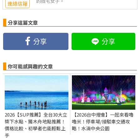
的微宅女子。
連絡信箱
分享這篇文章
分享
分享
你可能感興趣的文章
2026【SUP推薦】全台30大立
【2026台中燈會】一起來看嚕
槳下水點、獨木舟地點推薦！
嚕米！停車場/接駁車交通攻
價格比較、初學者也能輕鬆上
略！水湳中央公園
手