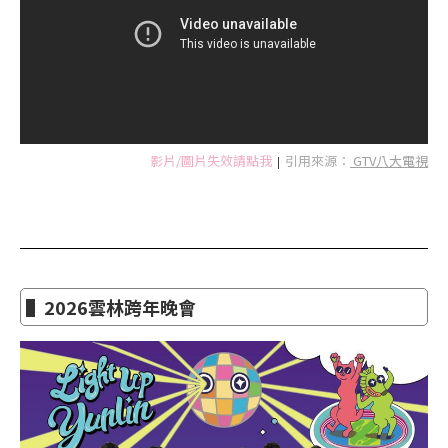
影片/圖片失效請點我
引用來源：
GTV八大電視
|
▌2026雲林跨年晚會