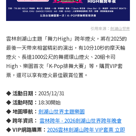
引用來源：
劍湖山世界
雲林劍湖山主題「舞力High」跨年煙火，將在2025的
最後一天帶來相當精彩的演出，有10分10秒的摩天輪
煙火、長達1000公尺的舞擺環山煙火、20組卡司
High、樂園首次「K-Pop排舞大賽」等，購買VIP套
票，還可以享有煙火最佳觀賞位置。
◆ 活動日期：
2025/12/31
◆ 活動時間：
18:30開始
◆ 地圖導航：
劍湖山世界主題樂園
◆ 跨年資訊：
雲林跨年 - 2026劍湖山世界跨年晚會
◆ VIP網路購票：
2026雲林劍湖山跨年 VIP套票 立即