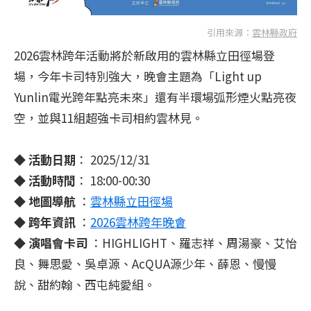
引用來源：
雲林縣政府
2026雲林跨年活動將於新啟用的雲林縣立田徑場登
場，今年卡司特別強大，晚會主題為「Light up
Yunlin電光跨年點亮未來」還有半環場弧形煙火點亮夜
空，並與11組超強卡司相約雲林見。
◆ 活動日期
： 2025/12/31
◆ 活動時間
： 18:00-00:30
◆ 地圖導航
：
雲林縣立田徑場
◆ 跨年資訊
：
2026雲林跨年晚會
◆ 演唱會卡司
：HIGHLIGHT、羅志祥、周湯豪、艾怡
良、舞思愛、吳卓源、AcQUA源少年、薛恩、慢慢
說、甜約翰、西屯純愛組。
​