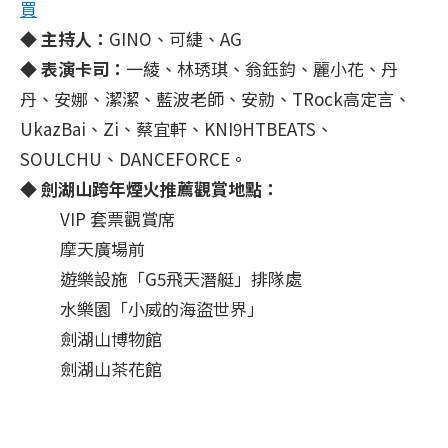
買
◆ 主持人：
GINO、可緁、AG
◆ 表演卡司：
一綾、林琇琪、翁鈺鈞、麗小花、丹
丹、安娜、潔潔、藍波老師、安勍、TRock高定言、
UkazBai、Zi、蔡宜軒、KNI9HTBEATS、
SOULCHU、DANCEFORCE。
◆
劍湖山跨年煙火推薦觀賞地點：
VIP 套票觀賞席
摩天廣場前
遊樂設施「G5飛天潛艇」排隊處
水樂園「小威的海盜世界」
劍湖山博物館
劍湖山茶花館