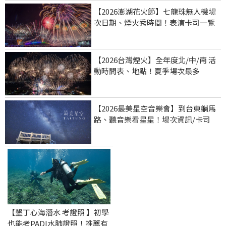
【2026澎湖花火節】七龍珠無人機場
次日期、煙火秀時間！表演卡司一覽
【2026台灣煙火】全年度北/中/南 活
動時間表、地點！夏季場次最多
【2026最美星空音樂會】到台東躺馬
路、聽音樂看星星！場次資訊/卡司
【墾丁心海潛水 考證照 】初學
也能考PADI水肺證照！推薦有