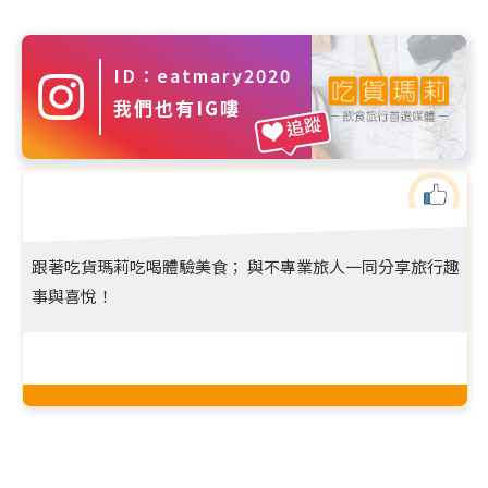
ID：eatmary2020
我們也有IG嘍
追蹤
跟著吃貨瑪莉吃喝體驗美食； 與不專業旅人一同分享旅行趣
事與喜悅！