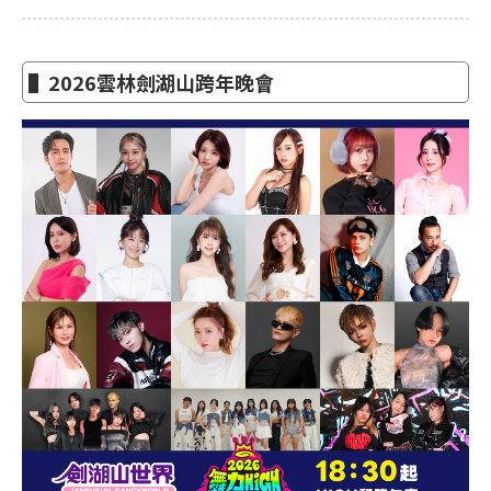
▌2026雲林劍湖山跨年晚會