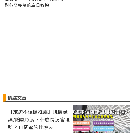
耐心又專業的章魚教練
精選文章
【旅遊不便險推薦】班機延
誤/颱風取消，什麼情況會理
賠？11間產險比較表