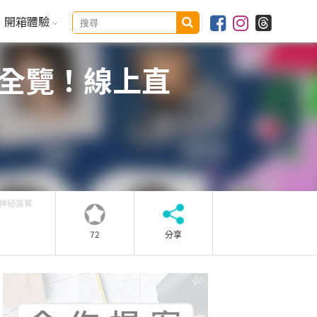
開箱體驗
司全覽！線上直
軸 神秘嘉賓
72
分享