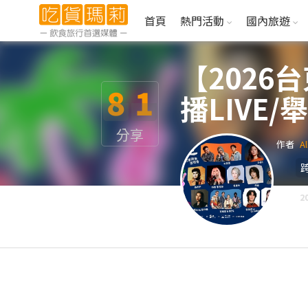
首頁
熱門活動
國內旅遊
【202
8
1
播LIVE/
分享
作者
Al
2