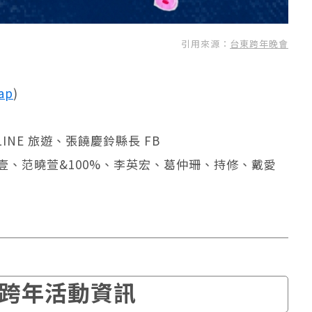
引用來源：
台東跨年晚會
ap
)
LINE 旅遊、張饒慶鈴縣長 FB
、玖壹壹、范曉萱&100%、李英宏、葛仲珊、持修、戴愛
跨年活動資訊