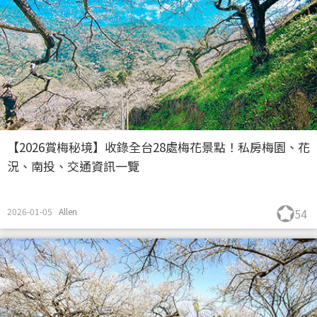
【2026賞梅秘境】收錄全台28處梅花景點！私房梅園、花
況、南投、交通資訊一覽
2026-01-05
Allen
54