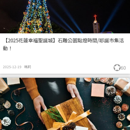
【2025花蓮幸福聖誕城】石雕公園點燈時間/耶誕市集活
動！
2025-12-19
瑪莉
60