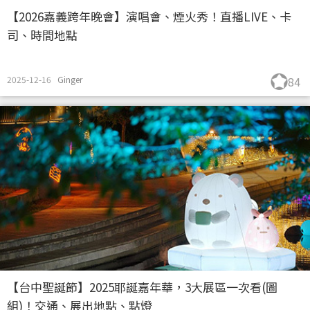
【2026嘉義跨年晚會】演唱會、煙火秀！直播LIVE、卡
司、時間地點
2025-12-16
Ginger
84
【台中聖誕節】2025耶誕嘉年華，3大展區一次看(圖
組)！交通、展出地點、點燈