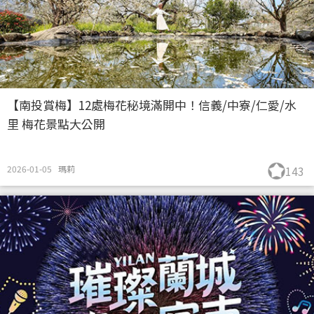
【南投賞梅】12處梅花秘境滿開中！信義/中寮/仁愛/水
里 梅花景點大公開
2026-01-05
瑪莉
143