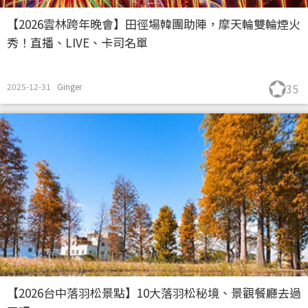
【2026雲林跨年晚會】田徑場韓團助陣，摩天輪雙輪煙火
秀！直播、LIVE、卡司名單
2025-12-31
Ginger
35
【2026台中落羽松景點】10大落羽松秘境、景觀餐廳去過