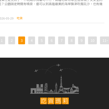
呢？公園固定時間有噴泉、還可以到高雄最美的海岸旗津吹風玩沙，也有幾
玩水的親子農場會在本篇推薦給大家。 ...
吃貨
026-05-29
1
2
3
4
5
6
7
8
9
10
11~