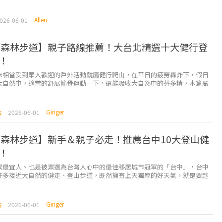
Allen
026-06-01
 森林步道】親子路線推薦！大台北精選十大健行登
！
末相當受到眾人歡迎的戶外活動就屬健行爬山，在平日的疲勞轟炸下，假日
大自然中，適當的舒展筋骨運動一下，還能吸收大自然中的芬多精，本篇嚴
北市的十條初學者也輕鬆駕馭的森林步道，很適合全家大小一...
Ginger
點
2026-06-01
 森林步道】新手＆親子必走！推薦台中10大登山健
！
候最宜人、也是被票選為台灣人心中的最佳移居城市冠軍的「台中」，台中
許多接近大自然的健走、登山步道，既然擁有上天獨厚的好天氣，就是要趁
出郊外，這次就要來介紹位處台中10條老少咸宜的健行步...
Ginger
點
2026-06-01