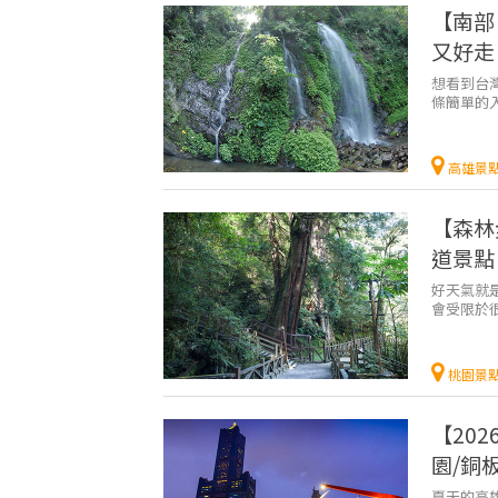
【南部
又好走
想看到台
條簡單的
外，一起探
高雄景
【森林
道景點
好天氣就
會受限於
能輕鬆走，
桃園景
【20
園/銅
夏天的高