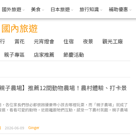
國外旅遊
美食
日本旅遊
旅行知識
補助優惠
國內旅遊
行
賞花
元宵燈會
住宿
夜景
觀光工廠
親子專區
店家推薦
節慶活動
親子農場】推薦12間動物農場！農村體驗、打卡景
日，各位家長們想必都很困擾要帶小孩去哪裡玩耍，而「親子農場」就成了
首選，看看可愛的動物，近距離跟牠們互動，感受一下農村氛圍，親子農場
也越來越受到歡迎。 ⇩快速查看想去的宜蘭親子...
Ginger
場
2026-06-09