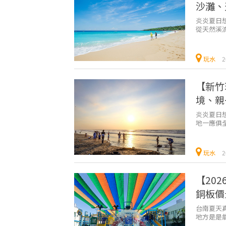
沙灘、
炎炎夏日
從天然溪
屏東通通滿
玩水
2
【新竹
境、親
炎炎夏日
地一應俱
水景點，帶
玩水
2
【20
銅板價
台南夏天
地方是是
地點，夏季