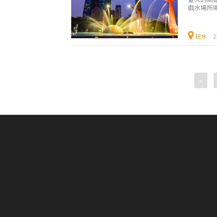
戲水場所
個高CP能
玩水
2
«