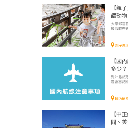
【親子
餵動物
大家都喜
放假時帶
栗親子農場
親子農
【國內
多少？
到外島旅
是會忘記
前要到機場
國內航
【中正
間、美