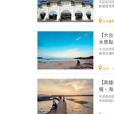
中正紀念
都還是免
吹冷氣還可
台北展
【大台
水景點
大台北地
感受壯闊
水景點！本
玩水
2
【高雄
場、海
天氣熱就
來到熱情
雄的玩水景