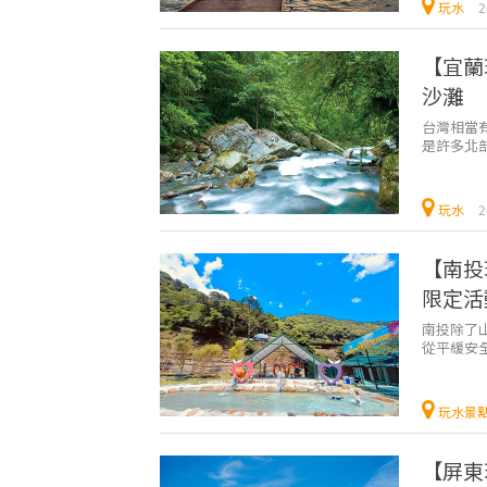
玩水
2
【宜蘭
沙灘
台灣相當
是許多北
也有地方可
玩水
2
【南投
限定活
南投除了
從平緩安
方讓孩子
玩水景
【屏東