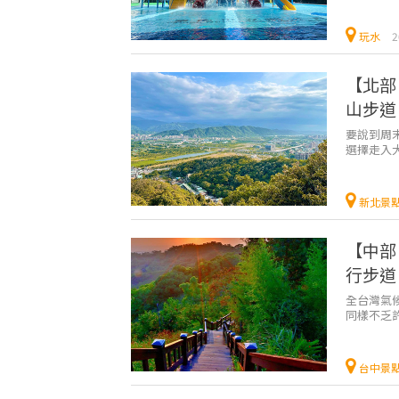
玩水
2
【北部
山步道
要說到周
選擇走入
選位在新
新北景
【中部
行步道
全台灣氣
同樣不乏
著空閒時走
台中景