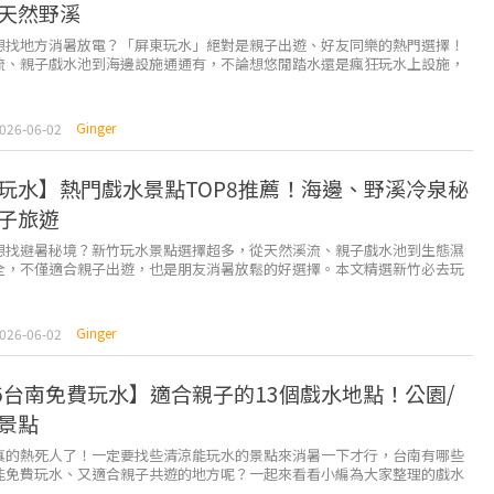
天然野溪
想找地方消暑放電？「屏東玩水」絕對是親子出遊、好友同樂的熱門選擇！
流、親子戲水池到海邊設施通通有，不論想悠閒踏水還是瘋狂玩水上設施，
足你。快來看有哪些屏東玩水好去處！ ...
Ginger
026-06-02
玩水】熱門戲水景點TOP8推薦！海邊、野溪冷泉秘
子旅遊
想找避暑秘境？新竹玩水景點選擇超多，從天然溪流、親子戲水池到生態濕
全，不僅適合親子出遊，也是朋友消暑放鬆的好選擇。本文精選新竹必去玩
你清涼一夏。 海邊 新月沙灣...
Ginger
026-06-02
26台南免費玩水】適合親子的13個戲水地點！公園/
景點
真的熱死人了！一定要找些清涼能玩水的景點來消暑一下才行，台南有哪些
能免費玩水、又適合親子共遊的地方呢？一起來看看小編為大家整理的戲水
期間，天天都能報到！ *提醒南部...