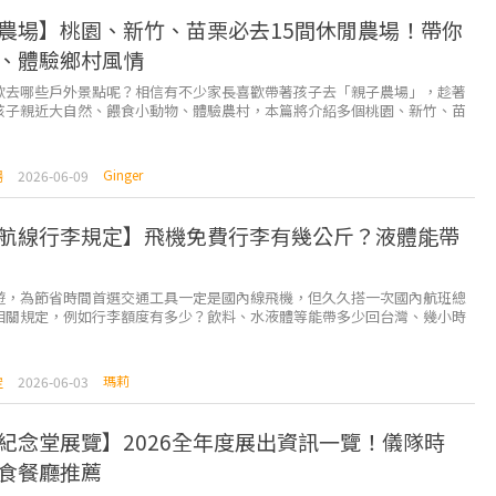
農場】桃園、新竹、苗栗必去15間休閒農場！帶你
、體驗鄉村風情
歡去哪些戶外景點呢？相信有不少家長喜歡帶著孩子去「親子農場」，趁著
孩子親近大自然、餵食小動物、體驗農村，本篇將介紹多個桃園、新竹、苗
，想知道更多就一起往下看吧！ ⇩快速選擇想去...
Ginger
場
2026-06-09
航線行李規定】飛機免費行李有幾公斤？液體能帶
遊，為節省時間首選交通工具一定是國內線飛機，但久久搭一次國內航班總
相關規定，例如行李額度有多少？飲料、水液體等能帶多少回台灣、幾小時
Check in等等，雖然沒有國際線那麼嚴格，但還是...
瑪莉
空
2026-06-03
紀念堂展覽】2026全年度展出資訊一覽！儀隊時
食餐廳推薦