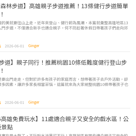
 森林步道】高雄親子步道推薦！13條健行步道簡單
！
灣的美就要往山上走，近年來登山、健行蔚為風潮，本篇就彙整高雄地區13
入門步道，不僅適合新手也適合親子，何不防趁著休假日帶著孩子們走向郊
索台灣最原始的自然美。 點選下方列表，快速前...
Ginger
點
2026-06-01
步道】親子同行！推薦桃園10條低難度健行登山步
！
是要出門走走，但對於許多有孩子的家庭而言，想帶著孩子去戶外活動，卻
很多因素，讓許多家長相當苦惱，這篇就來為大家統整桃園10條帶著孩子也
悠然自得享受山林的「親子步道」。 點選下方列...
Ginger
點
2026-06-01
26高雄免費玩水】11處適合親子又安全的戲水區！公
板景點
雄實在是太熱了，不玩點水消暑可不行！高雄地區有哪些適合親子又安全的