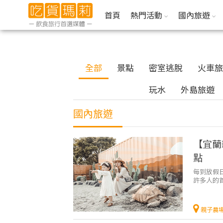
首頁
熱門活動
國內旅遊
全部
景點
密室逃脫
火車旅
玩水
外島旅遊
國內旅遊
【宜蘭
點
每到放假
許多人的
的旅遊方式
親子農