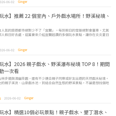
Ginger
026-06-02
玩水】推薦 22 個室內、戶外戲水場所！野溪秘境、
有人氣的旅遊都市絕對少不了「宜蘭」，每到假日的雪隧絕對會塞車，尤其
部人假日好去處，這篇要來介紹宜蘭超讚的多個玩水景點，讓你在炎炎夏日
以玩！ ⇩快速查看想去的宜蘭玩水景點 ...
Ginger
026-06-02
玩水】2026 親子戲水、野溪瀑布秘境 TOP 8！期間
動一次看
山林步道與清幽茶園，還有不少適合親子同樂或好友出遊的天然戲水秘境。
全的親子溪流、山泉戲水池，到結合自然生態的野溪景點。不論是想找個地
放心玩水，還是想探索山林間的私房溪谷，南投都能滿足各種...
Ginger
點
2026-06-02
玩水】精選10個必玩景點！親子戲水、墾丁潛水、