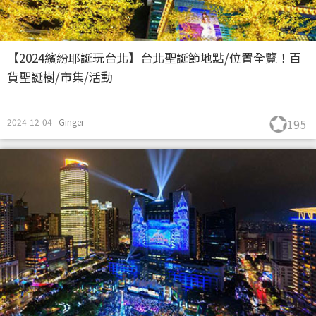
【2024繽紛耶誕玩台北】台北聖誕節地點/位置全覽！百
貨聖誕樹/市集/活動
2024-12-04
Ginger
195