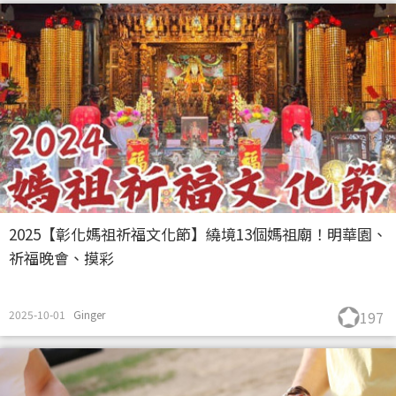
2025【彰化媽祖祈福文化節】繞境13個媽祖廟！明華園、
祈福晚會、摸彩
2025-10-01
Ginger
197