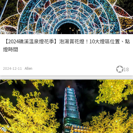
【2024礁溪溫泉燈花季】泡湯賞花燈！10大燈區位置、點
燈時間
2024-12-11
Allen
18