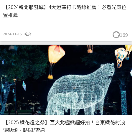
【2024新北耶誕城】4大燈區打卡路線推薦！必看光廊位
置推薦
2024-11-15
吃貨
169
【2025 鐵花燈之祭】巨大北極熊超好拍！台東鐵花村浪
漫點燈，時間/資訊