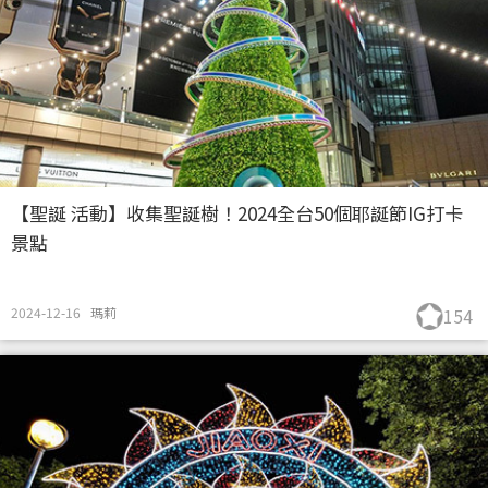
【聖誕 活動】收集聖誕樹！2024全台50個耶誕節IG打卡
景點
2024-12-16
瑪莉
154