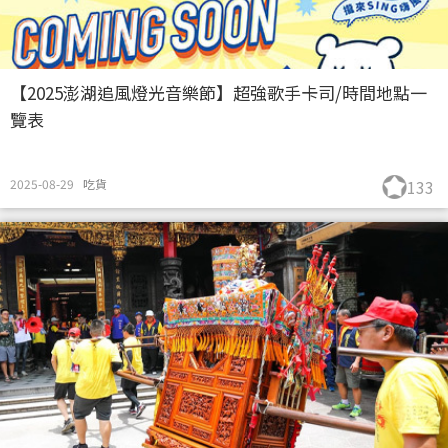
【2025澎湖追風燈光音樂節】超強歌手卡司/時間地點一
覽表
2025-08-29
吃貨
133