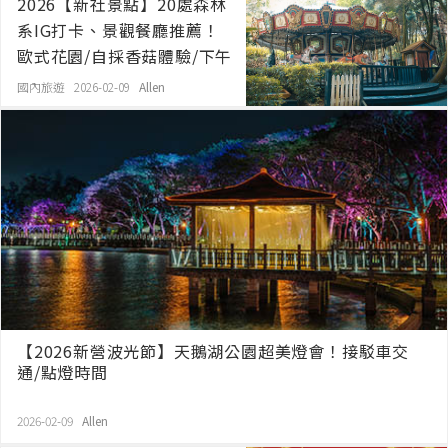
2026【新社景點】20處森林
系IG打卡、景觀餐廳推薦！
歐式花園/自採香菇體驗/下午
茶/賞花
國內旅遊 2026-02-09
Allen
【2026新營波光節】天鵝湖公園超美燈會！接駁車交
通/點燈時間
2026-02-09
Allen