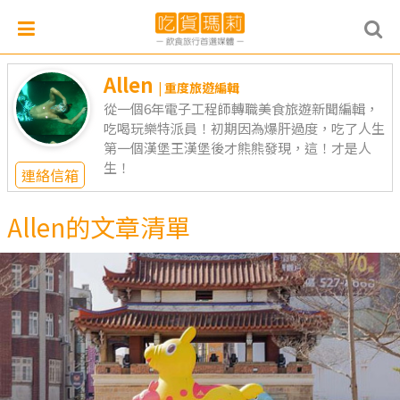
Allen
| 重度旅遊編輯
從一個6年電子工程師轉職美食旅遊新聞編輯，
吃喝玩樂特派員！初期因為爆肝過度，吃了人生
第一個漢堡王漢堡後才熊熊發現，這！才是人
生！
連絡信箱
Allen的文章清單