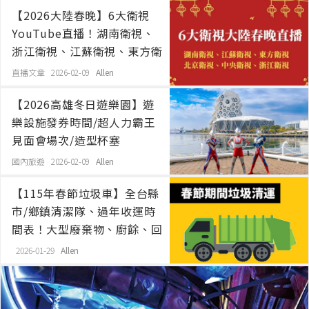
【2026大陸春晚】6大衛視
YouTube直播！湖南衛視、
浙江衛視、江蘇衛視、東方衛
視、北京衛視、央視、轉播、
直播文章 2026-02-09
Allen
線上看、演唱會、電視台、手
【2026高雄冬日遊樂園】遊
機、中國
樂設施發券時間/超人力霸王
見面會場次/造型杯塞
國內旅遊 2026-02-09
Allen
【115年春節垃圾車】全台縣
市/鄉鎮清潔隊、過年收運時
間表！大型廢棄物、廚餘、回
收
2026-01-29
Allen