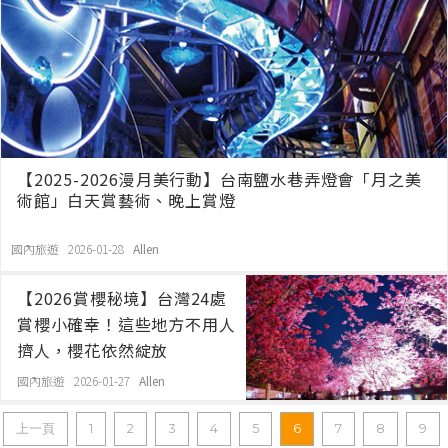
【2025-2026漫月美行動】台南鹽水巷弄燈會「月之美
術館」白天賞藝術、晚上賞燈
國內旅遊 2026-01-28
Allen
【2026賞櫻秘境】台灣24處
賞櫻小確幸！這些地方不用人
擠人，櫻花依然綻放
國內旅遊 2026-01-27
Allen
上一頁
1
2
3
4
5
6
7
8
9