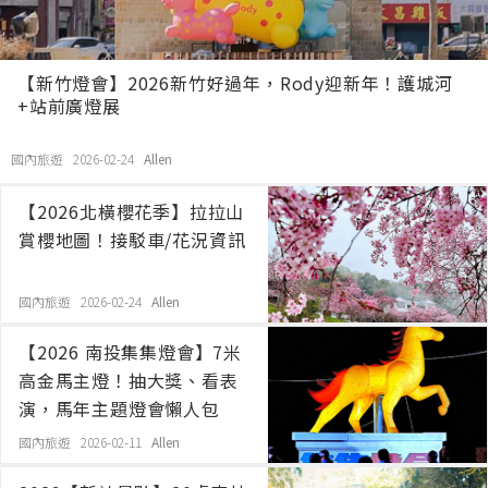
【新竹燈會】2026新竹好過年，Rody迎新年！護城河
+站前廣燈展
國內旅遊 2026-02-24
Allen
【2026北橫櫻花季】拉拉山
賞櫻地圖！接駁車/花況資訊
國內旅遊 2026-02-24
Allen
【2026 南投集集燈會】7米
高金馬主燈！抽大獎、看表
演，馬年主題燈會懶人包
國內旅遊 2026-02-11
Allen