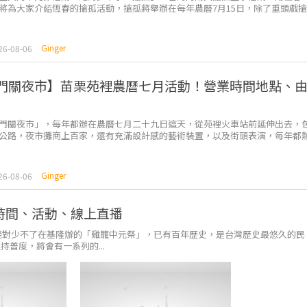
將為大家介紹恆春的搶孤活動，搶孤將舉辦在每年農曆7月15日，除了重頭戲
法會、晚會表演、踩街遊行，...
Ginger
26-08-06
 鬼門關夜市】苗栗苑裡農曆七月活動！營業時間地點、
門關夜市」，每年都辦在農曆七月二十九日這天，從苑裡火車站前延伸出去，
公路，夜市攤商上百家，還有充滿設計感的藝術裝置，以及街頭表演，每年都
眾也是逐年攀升。 ...
Ginger
26-08-06
！時間、活動、線上直播
活動絕對少不了在基隆辦的「雞籠中元祭」，已有百年歷史，是台灣歷史最悠久的民
普度，將會有一系列的...