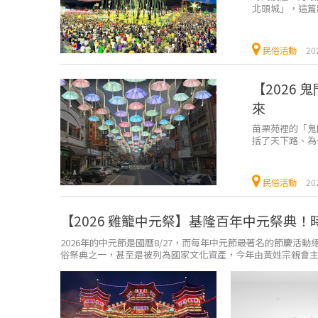
北頭城」，這篇
孤外，還有中元
民俗活動
20
【2026
來
苗栗苑裡的「鬼
括了天下路、為
鬧滾滾，參與的民
民俗活動
20
【2026 雞籠中元祭】基隆百年中元祭典
2026年的中元節是國曆8/27，而每年中元節最著名的節慶
俗祭典之一，甚至是被列為國家文化資產，今年由黃姓宗親會主持