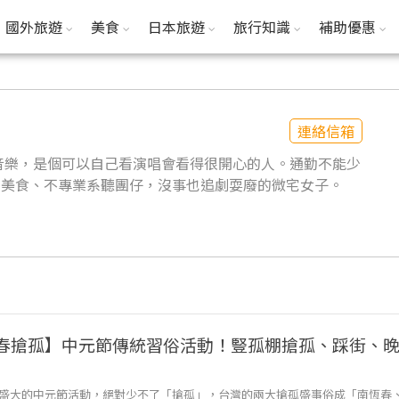
國外旅遊
美食
日本旅遊
旅行知識
補助優惠
連絡信箱
音樂，是個可以自己看演唱會看得很開心的人。通勤不能少
不能少美食、不專業系聽團仔，沒事也追劇耍廢的微宅女子。
 恆春搶孤】中元節傳統習俗活動！豎孤棚搶孤、踩街、
盛大的中元節活動，絕對少不了「搶孤」，台灣的兩大搶孤盛事俗成「南恆春