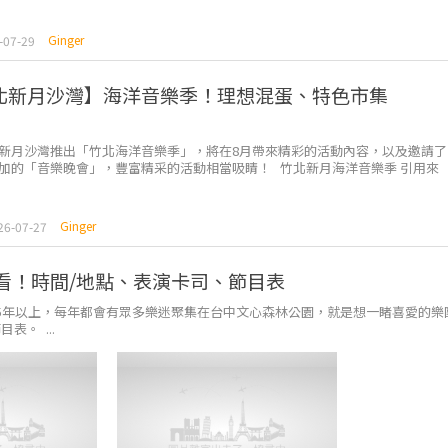
Ginger
-07-29
竹北新月沙灣】海洋音樂季！理想混蛋、特色市集
新月沙灣推出「竹北海洋音樂季」，將在8月帶來精彩的活動內容，以及邀請了
加的「音樂晚會」，豐富精采的活動相當吸睛！ 竹北新月海洋音樂季 引用來
.
Ginger
26-07-27
上看！時間/地點、表演卡司、節目表
5年以上，每年都會有眾多樂迷聚集在台中文心森林公園，就是想一睹喜愛的樂
。 ...