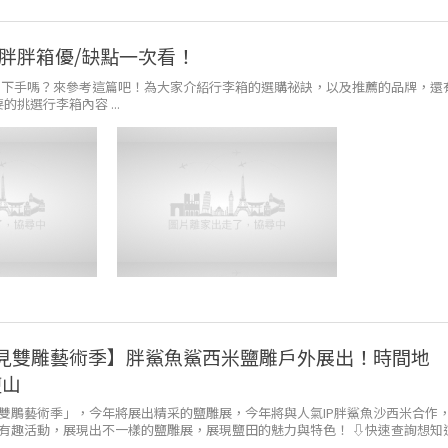
胖胖箱優/缺點一次看！
何下手嗎？來參考這篇吧！為大家介紹行李箱的選購祕訣，以及推薦的品牌，還
挑選行李箱內容 ...
 一見雙雕藝術季】胖鯊魚鯊西米鹽雕戶外展出！時間地
鹽山
雙鵰藝術季」，今年將展出精采的鹽雕展，今年將與人氣IP胖鯊魚沙西米合作
有趣活動，展現出不一樣的鹽雕展，展現鹽田的魅力與特色！ ⇩快速查詢想知
藝術季」資訊...