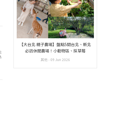
搶
由
【大台北 親子農場】盤點5間台北、新北
必訪休閒農場！小動物區、採草莓
包
熱
其他
- 09 Jun 2026