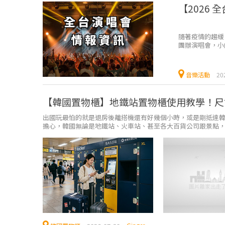
【2026
隨著疫情的趨緩
團辦演唱會，小
⇩快速...
音樂活動
20
【韓國置物櫃】地鐵站置物櫃使用教學！尺
出國玩最怕的就是退房後離搭機還有好幾個小時，或是剛抵達韓國
擔心，韓國無論是地鐵站、火車站、甚至各大百貨公司跟景點，都