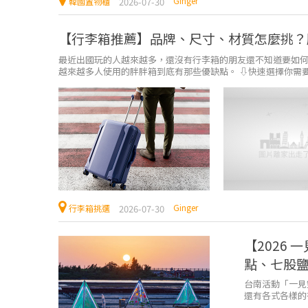
Ginger
2026-07-30
韓國置物櫃
【行李箱推薦】品牌、尺寸、材質怎麼挑？
最近出國玩的人越來越多，還沒有行李箱的朋友還不知道要如
越來越多人使用的胖胖箱到底有那些優缺點。 ⇩快速選擇你需要的
Ginger
2026-07-30
行李箱挑選
【2026
點、七股
台南活動「一見
還有各式各樣的
的「台南一見雙雕