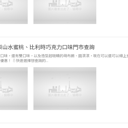
！梨山水蜜桃、比利時巧克力口味門市查詢
的口味，還有雙口味，以及造型超吸睛的萌布朗、圓滾滾，現在可以還可以線上
！ ⇩快速選擇想查詢的...