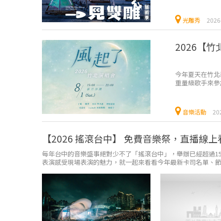
光雕秀
2026
2026【
今年夏天在竹北
重量級歌手來參
源：竹北市公所..
音樂活動
20
【2026 搖滾台中】 免費音樂祭，直播線
每年台中的音樂盛事絕對少不了「搖滾台中」，舉辦已經超過1
表演感受現場表演的魅力，就一起來看看今年最新卡司名單、節目表